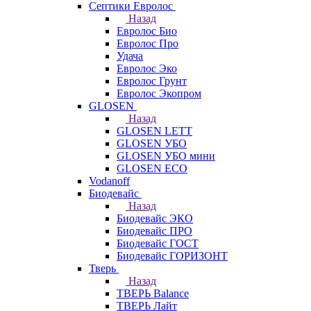
Септики Евролос
Назад
Евролос Био
Евролос Про
Удача
Евролос Эко
Евролос Грунт
Евролос Экопром
GLOSEN
Назад
GLOSEN LETT
GLOSEN УБО
GLOSEN УБО мини
GLOSEN ECO
Vodanoff
Биодевайс
Назад
Биодевайс ЭКО
Биодевайс ПРО
Биодевайс ГОСТ
Биодевайс ГОРИЗОНТ
Тверь
Назад
ТВЕРЬ Balance
ТВЕРЬ Лайт