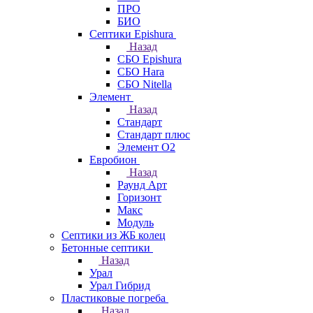
ПРО
БИО
Септики Epishura
Назад
СБО Epishura
СБО Hara
СБО Nitella
Элемент
Назад
Стандарт
Стандарт плюс
Элемент О2
Евробион
Назад
Раунд Арт
Горизонт
Макс
Модуль
Септики из ЖБ колец
Бетонные септики
Назад
Урал
Урал Гибрид
Пластиковые погреба
Назад