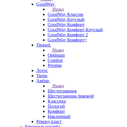
GoodWay
Назад
GoodWay Классик
GoodWay Круглый
GoodWay Комфорт
GoodWay Комфорт Круглый
GoodWay Комфорт 2
GoodWay Комфорт+
Tingard
Назад
Optimum
Comfort
Prestige
Лотос
Тверь
Амбар
Назад
Шестигранник
Шестигранник боковой
Классика
Пологий
Комфорт
Наклонный
Рекорд пласт
Бетонные погреба