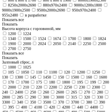
800 х 800 х 1700
800 х 800 х 1900
8000х1900х2500
8250х2000х2690
880х970х2400
9000х1200х1800
9000х1900х2500
9500х2000х2690
950х970х2400
955х2480
в разработке
Показать все
Показать
Высота корпуса с горловиной, мм
1200
1224
1340
1500
1524
1674
1700
1800
1824
1900
2000
2024
2050
2140
2250
2500
2700
2750
Показать все
Показать
Залповый сброс, л
1000
1025
105
1050
110
1100
120
1200
1250
130
1300
145
1450
150
1500
160
1600
170
1700
175
180
1800
195
199
200
2000
210
220
2200
2250
230
2300
240
2400
250
260
2600
265
270
280
2800
285
290
300
3000
315
320
330
3300
340
350
3500
370
3700
380
390
395
400
4100
420
4200
440
4400