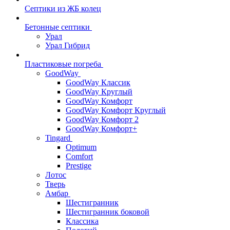
Септики из ЖБ колец
Бетонные септики
Урал
Урал Гибрид
Пластиковые погреба
GoodWay
GoodWay Классик
GoodWay Круглый
GoodWay Комфорт
GoodWay Комфорт Круглый
GoodWay Комфорт 2
GoodWay Комфорт+
Tingard
Optimum
Comfort
Prestige
Лотос
Тверь
Амбар
Шестигранник
Шестигранник боковой
Классика