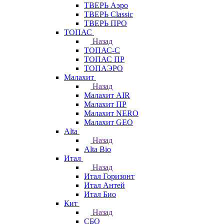
ТВЕРЬ Аэро
ТВЕРЬ Classic
ТВЕРЬ ПРО
ТОПАС
Назад
ТОПАС-С
ТОПАС ПР
ТОПАЭРО
Малахит
Назад
Малахит AIR
Малахит ПР
Малахит NERO
Малахит GEO
Alta
Назад
Alta Bio
Итал
Назад
Итал Горизонт
Итал Антей
Итал Био
Кит
Назад
СБО