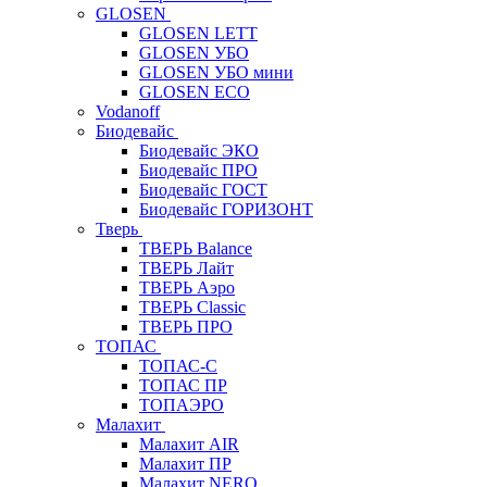
GLOSEN
GLOSEN LETT
GLOSEN УБО
GLOSEN УБО мини
GLOSEN ECO
Vodanoff
Биодевайс
Биодевайс ЭКО
Биодевайс ПРО
Биодевайс ГОСТ
Биодевайс ГОРИЗОНТ
Тверь
ТВЕРЬ Balance
ТВЕРЬ Лайт
ТВЕРЬ Аэро
ТВЕРЬ Classic
ТВЕРЬ ПРО
ТОПАС
ТОПАС-С
ТОПАС ПР
ТОПАЭРО
Малахит
Малахит AIR
Малахит ПР
Малахит NERO