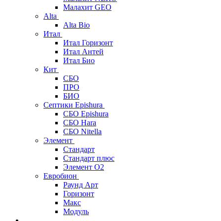
Малахит GEO
Alta
Alta Bio
Итал
Итал Горизонт
Итал Антей
Итал Био
Кит
СБО
ПРО
БИО
Септики Epishura
СБО Epishura
СБО Hara
СБО Nitella
Элемент
Стандарт
Стандарт плюс
Элемент О2
Евробион
Раунд Арт
Горизонт
Макс
Модуль