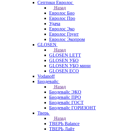
Септики Евролос
Назад
Евролос Био
Евролос Про
Удача
Евролос Эко
Евролос Грунт
Евролос Экопром
GLOSEN
Назад
GLOSEN LETT
GLOSEN УБО
GLOSEN УБО мини
GLOSEN ECO
Vodanoff
Биодевайс
Назад
Биодевайс ЭКО
Биодевайс ПРО
Биодевайс ГОСТ
Биодевайс ГОРИЗОНТ
Тверь
Назад
ТВЕРЬ Balance
ТВЕРЬ Лайт