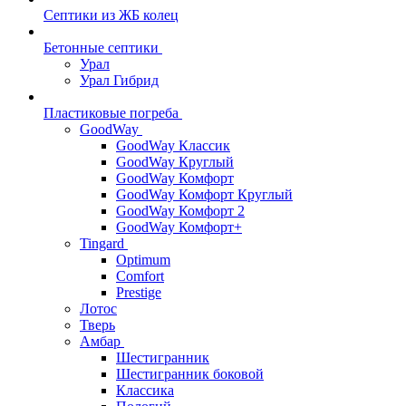
Септики из ЖБ колец
Бетонные септики
Урал
Урал Гибрид
Пластиковые погреба
GoodWay
GoodWay Классик
GoodWay Круглый
GoodWay Комфорт
GoodWay Комфорт Круглый
GoodWay Комфорт 2
GoodWay Комфорт+
Tingard
Optimum
Comfort
Prestige
Лотос
Тверь
Амбар
Шестигранник
Шестигранник боковой
Классика