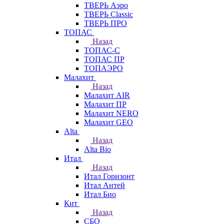
ТВЕРЬ Аэро
ТВЕРЬ Classic
ТВЕРЬ ПРО
ТОПАС
Назад
ТОПАС-С
ТОПАС ПР
ТОПАЭРО
Малахит
Назад
Малахит AIR
Малахит ПР
Малахит NERO
Малахит GEO
Alta
Назад
Alta Bio
Итал
Назад
Итал Горизонт
Итал Антей
Итал Био
Кит
Назад
СБО