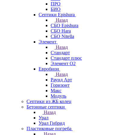
ПРО
БИО
Септики Epishura
Назад
СБО Epishura
СБО Hara
СБО Nitella
Элемент
Назад
Стандарт
Стандарт плюс
Элемент О2
Евробион
Назад
Раунд Арт
Горизонт
Макс
Модуль
Септики из ЖБ колец
Бетонные септики
Назад
Урал
Урал Гибрид
Пластиковые погреба
Назад