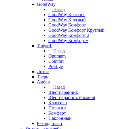
GoodWay
Назад
GoodWay Классик
GoodWay Круглый
GoodWay Комфорт
GoodWay Комфорт Круглый
GoodWay Комфорт 2
GoodWay Комфорт+
Tingard
Назад
Optimum
Comfort
Prestige
Лотос
Тверь
Амбар
Назад
Шестигранник
Шестигранник боковой
Классика
Пологий
Комфорт
Наклонный
Рекорд пласт
Бетонные погреба