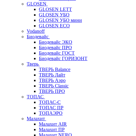
GLOSEN
GLOSEN LETT
GLOSEN УБО
GLOSEN УБО мини
GLOSEN ECO
Vodanoff
Биодевайс
Биодевайс ЭКО
Биодевайс ПРО
Биодевайс ГОСТ
Биодевайс ГОРИЗОНТ
Тверь
ТВЕРЬ Balance
ТВЕРЬ Лайт
ТВЕРЬ Аэро
ТВЕРЬ Classic
ТВЕРЬ ПРО
ТОПАС
ТОПАС-С
ТОПАС ПР
ТОПАЭРО
Малахит
Малахит AIR
Малахит ПР
Малахит NERO