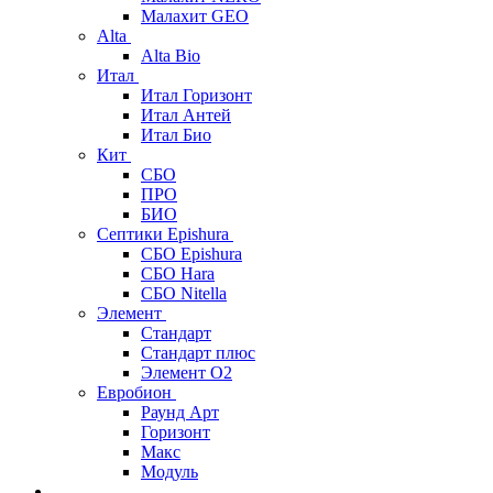
Малахит GEO
Alta
Alta Bio
Итал
Итал Горизонт
Итал Антей
Итал Био
Кит
СБО
ПРО
БИО
Септики Epishura
СБО Epishura
СБО Hara
СБО Nitella
Элемент
Стандарт
Стандарт плюс
Элемент О2
Евробион
Раунд Арт
Горизонт
Макс
Модуль