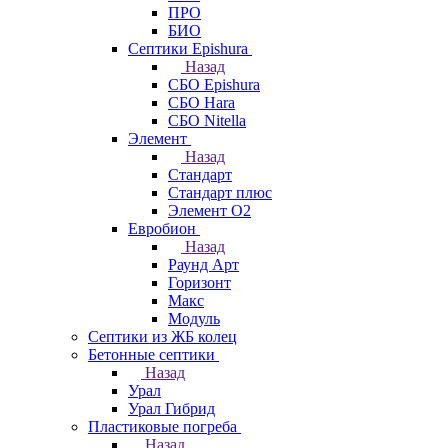
ПРО
БИО
Септики Epishura
Назад
СБО Epishura
СБО Hara
СБО Nitella
Элемент
Назад
Стандарт
Стандарт плюс
Элемент О2
Евробион
Назад
Раунд Арт
Горизонт
Макс
Модуль
Септики из ЖБ колец
Бетонные септики
Назад
Урал
Урал Гибрид
Пластиковые погреба
Назад