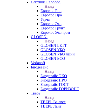
Септики Евролос
Назад
Евролос Био
Евролос Про
Удача
Евролос Эко
Евролос Грунт
Евролос Экопром
GLOSEN
Назад
GLOSEN LETT
GLOSEN УБО
GLOSEN УБО мини
GLOSEN ECO
Vodanoff
Биодевайс
Назад
Биодевайс ЭКО
Биодевайс ПРО
Биодевайс ГОСТ
Биодевайс ГОРИЗОНТ
Тверь
Назад
ТВЕРЬ Balance
ТВЕРЬ Лайт