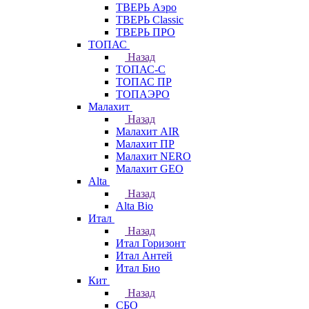
ТВЕРЬ Аэро
ТВЕРЬ Classic
ТВЕРЬ ПРО
ТОПАС
Назад
ТОПАС-С
ТОПАС ПР
ТОПАЭРО
Малахит
Назад
Малахит AIR
Малахит ПР
Малахит NERO
Малахит GEO
Alta
Назад
Alta Bio
Итал
Назад
Итал Горизонт
Итал Антей
Итал Био
Кит
Назад
СБО