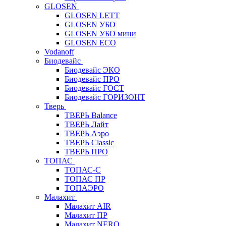
GLOSEN
GLOSEN LETT
GLOSEN УБО
GLOSEN УБО мини
GLOSEN ECO
Vodanoff
Биодевайс
Биодевайс ЭКО
Биодевайс ПРО
Биодевайс ГОСТ
Биодевайс ГОРИЗОНТ
Тверь
ТВЕРЬ Balance
ТВЕРЬ Лайт
ТВЕРЬ Аэро
ТВЕРЬ Classic
ТВЕРЬ ПРО
ТОПАС
ТОПАС-С
ТОПАС ПР
ТОПАЭРО
Малахит
Малахит AIR
Малахит ПР
Малахит NERO