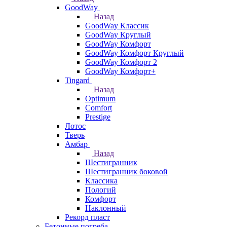
GoodWay
Назад
GoodWay Классик
GoodWay Круглый
GoodWay Комфорт
GoodWay Комфорт Круглый
GoodWay Комфорт 2
GoodWay Комфорт+
Tingard
Назад
Optimum
Comfort
Prestige
Лотос
Тверь
Амбар
Назад
Шестигранник
Шестигранник боковой
Классика
Пологий
Комфорт
Наклонный
Рекорд пласт
Бетонные погреба