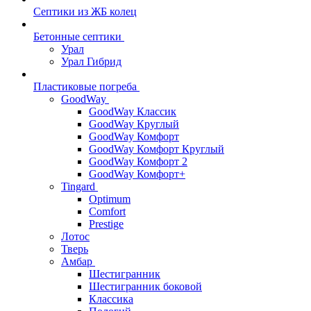
Септики из ЖБ колец
Бетонные септики
Урал
Урал Гибрид
Пластиковые погреба
GoodWay
GoodWay Классик
GoodWay Круглый
GoodWay Комфорт
GoodWay Комфорт Круглый
GoodWay Комфорт 2
GoodWay Комфорт+
Tingard
Optimum
Comfort
Prestige
Лотос
Тверь
Амбар
Шестигранник
Шестигранник боковой
Классика