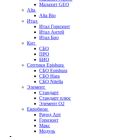
Малахит GEO
Alta
Alta Bio
Итал
Итал Горизонт
Итал Антей
Итал Био
Кит
СБО
ПРО
БИО
Септики Epishura
СБО Epishura
СБО Hara
СБО Nitella
Элемент
Стандарт
Стандарт плюс
Элемент О2
Евробион
Раунд Арт
Горизонт
Макс
Модуль