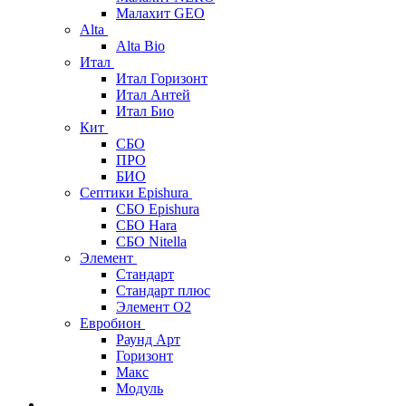
Малахит GEO
Alta
Alta Bio
Итал
Итал Горизонт
Итал Антей
Итал Био
Кит
СБО
ПРО
БИО
Септики Epishura
СБО Epishura
СБО Hara
СБО Nitella
Элемент
Стандарт
Стандарт плюс
Элемент О2
Евробион
Раунд Арт
Горизонт
Макс
Модуль