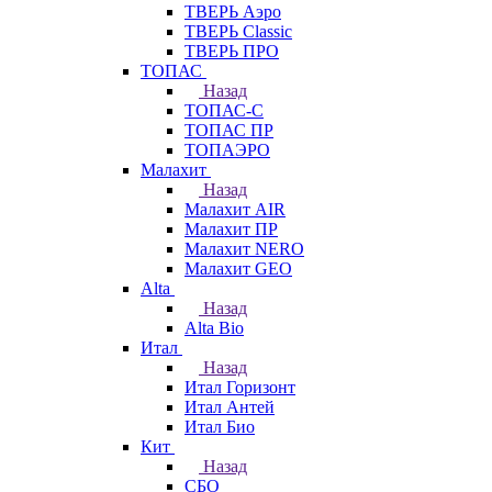
ТВЕРЬ Аэро
ТВЕРЬ Classic
ТВЕРЬ ПРО
ТОПАС
Назад
ТОПАС-С
ТОПАС ПР
ТОПАЭРО
Малахит
Назад
Малахит AIR
Малахит ПР
Малахит NERO
Малахит GEO
Alta
Назад
Alta Bio
Итал
Назад
Итал Горизонт
Итал Антей
Итал Био
Кит
Назад
СБО