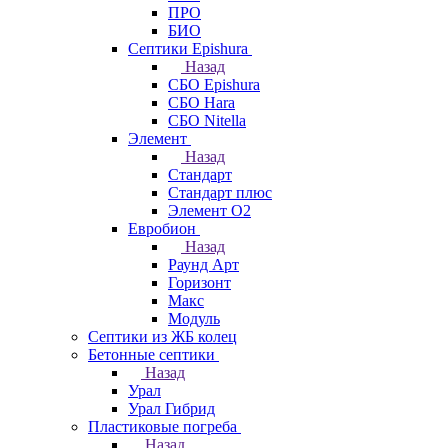
ПРО
БИО
Септики Epishura
Назад
СБО Epishura
СБО Hara
СБО Nitella
Элемент
Назад
Стандарт
Стандарт плюс
Элемент О2
Евробион
Назад
Раунд Арт
Горизонт
Макс
Модуль
Септики из ЖБ колец
Бетонные септики
Назад
Урал
Урал Гибрид
Пластиковые погреба
Назад