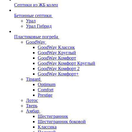
Септики из ЖБ колец
Бетонные септики
Урал
Урал Гибрид
Пластиковые погреба
GoodWay
GoodWay Классик
GoodWay Круглый
GoodWay Комфорт
GoodWay Комфорт Круглый
GoodWay Комфорт 2
GoodWay Комфорт+
Tingard
Optimum
Comfort
Prestige
Лотос
Тверь
Амбар
Шестигранник
Шестигранник боковой
Классика