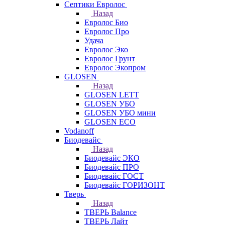
Септики Евролос
Назад
Евролос Био
Евролос Про
Удача
Евролос Эко
Евролос Грунт
Евролос Экопром
GLOSEN
Назад
GLOSEN LETT
GLOSEN УБО
GLOSEN УБО мини
GLOSEN ECO
Vodanoff
Биодевайс
Назад
Биодевайс ЭКО
Биодевайс ПРО
Биодевайс ГОСТ
Биодевайс ГОРИЗОНТ
Тверь
Назад
ТВЕРЬ Balance
ТВЕРЬ Лайт