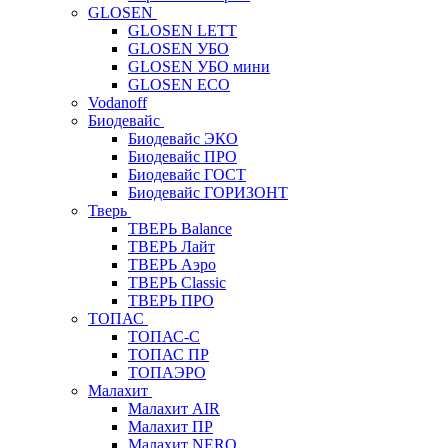
GLOSEN
GLOSEN LETT
GLOSEN УБО
GLOSEN УБО мини
GLOSEN ECO
Vodanoff
Биодевайс
Биодевайс ЭКО
Биодевайс ПРО
Биодевайс ГОСТ
Биодевайс ГОРИЗОНТ
Тверь
ТВЕРЬ Balance
ТВЕРЬ Лайт
ТВЕРЬ Аэро
ТВЕРЬ Classic
ТВЕРЬ ПРО
ТОПАС
ТОПАС-С
ТОПАС ПР
ТОПАЭРО
Малахит
Малахит AIR
Малахит ПР
Малахит NERO