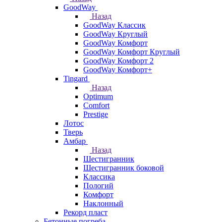
GoodWay
Назад
GoodWay Классик
GoodWay Круглый
GoodWay Комфорт
GoodWay Комфорт Круглый
GoodWay Комфорт 2
GoodWay Комфорт+
Tingard
Назад
Optimum
Comfort
Prestige
Лотос
Тверь
Амбар
Назад
Шестигранник
Шестигранник боковой
Классика
Пологий
Комфорт
Наклонный
Рекорд пласт
Бетонные погреба