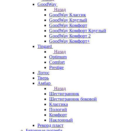
GoodWay
Назад
GoodWay Классик
GoodWay Круглый
GoodWay Комфорт
GoodWay Комфорт Круглый
GoodWay Комфорт 2
GoodWay Комфорт+
Tingard
Назад
Optimum
Comfort
Prestige
Лотос
Тверь
Амбар
Назад
Шестигранник
Шестигранник боковой
Классика
Пологий
Комфорт
Наклонный
Рекорд пласт
Бетонные погреба