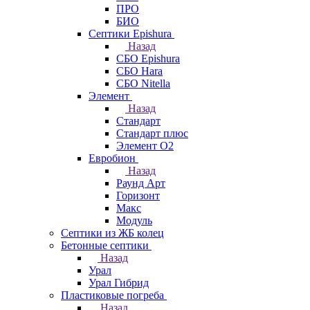
ПРО
БИО
Септики Epishura
Назад
СБО Epishura
СБО Hara
СБО Nitella
Элемент
Назад
Стандарт
Стандарт плюс
Элемент О2
Евробион
Назад
Раунд Арт
Горизонт
Макс
Модуль
Септики из ЖБ колец
Бетонные септики
Назад
Урал
Урал Гибрид
Пластиковые погреба
Назад