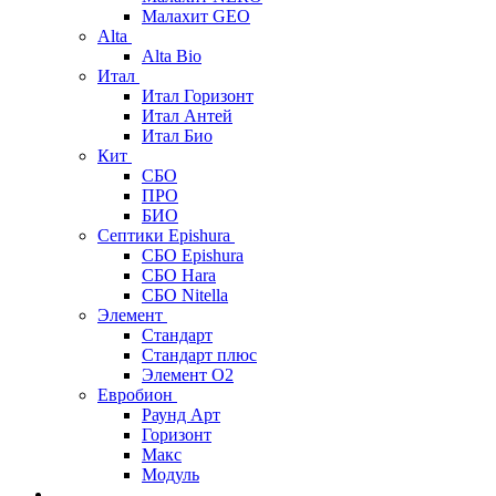
Малахит GEO
Alta
Alta Bio
Итал
Итал Горизонт
Итал Антей
Итал Био
Кит
СБО
ПРО
БИО
Септики Epishura
СБО Epishura
СБО Hara
СБО Nitella
Элемент
Стандарт
Стандарт плюс
Элемент О2
Евробион
Раунд Арт
Горизонт
Макс
Модуль