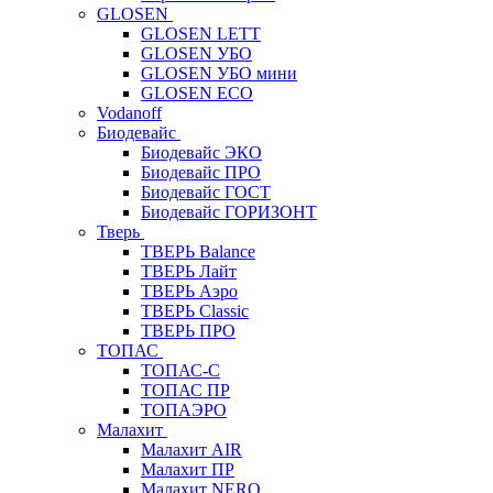
GLOSEN
GLOSEN LETT
GLOSEN УБО
GLOSEN УБО мини
GLOSEN ECO
Vodanoff
Биодевайс
Биодевайс ЭКО
Биодевайс ПРО
Биодевайс ГОСТ
Биодевайс ГОРИЗОНТ
Тверь
ТВЕРЬ Balance
ТВЕРЬ Лайт
ТВЕРЬ Аэро
ТВЕРЬ Classic
ТВЕРЬ ПРО
ТОПАС
ТОПАС-С
ТОПАС ПР
ТОПАЭРО
Малахит
Малахит AIR
Малахит ПР
Малахит NERO