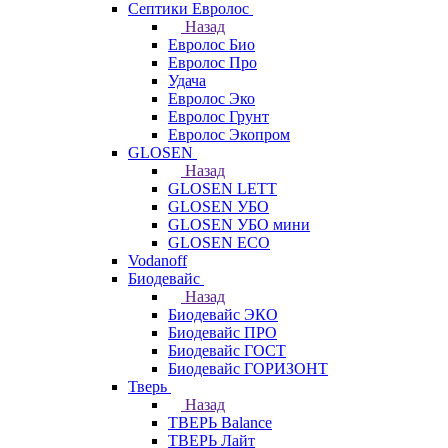
Септики Евролос
Назад
Евролос Био
Евролос Про
Удача
Евролос Эко
Евролос Грунт
Евролос Экопром
GLOSEN
Назад
GLOSEN LETT
GLOSEN УБО
GLOSEN УБО мини
GLOSEN ECO
Vodanoff
Биодевайс
Назад
Биодевайс ЭКО
Биодевайс ПРО
Биодевайс ГОСТ
Биодевайс ГОРИЗОНТ
Тверь
Назад
ТВЕРЬ Balance
ТВЕРЬ Лайт