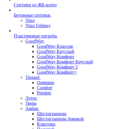
Септики из ЖБ колец
Бетонные септики
Урал
Урал Гибрид
Пластиковые погреба
GoodWay
GoodWay Классик
GoodWay Круглый
GoodWay Комфорт
GoodWay Комфорт Круглый
GoodWay Комфорт 2
GoodWay Комфорт+
Tingard
Optimum
Comfort
Prestige
Лотос
Тверь
Амбар
Шестигранник
Шестигранник боковой
Классика