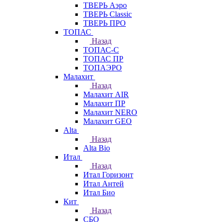
ТВЕРЬ Аэро
ТВЕРЬ Classic
ТВЕРЬ ПРО
ТОПАС
Назад
ТОПАС-С
ТОПАС ПР
ТОПАЭРО
Малахит
Назад
Малахит AIR
Малахит ПР
Малахит NERO
Малахит GEO
Alta
Назад
Alta Bio
Итал
Назад
Итал Горизонт
Итал Антей
Итал Био
Кит
Назад
СБО