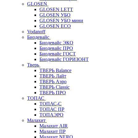
GLOSEN
GLOSEN LETT
GLOSEN УБО
GLOSEN УБО мини
GLOSEN ECO
Vodanoff
Биодевайс
Биодевайс ЭКО
Биодевайс ПРО
Биодевайс ГОСТ
Биодевайс ГОРИЗОНТ
Тверь
ТВЕРЬ Balance
ТВЕРЬ Лайт
ТВЕРЬ Аэро
ТВЕРЬ Classic
ТВЕРЬ ПРО
ТОПАС
ТОПАС-С
ТОПАС ПР
ТОПАЭРО
Малахит
Малахит AIR
Малахит ПР
Малахит NERO