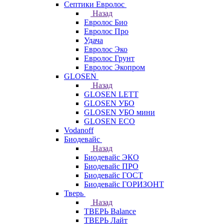
Септики Евролос
Назад
Евролос Био
Евролос Про
Удача
Евролос Эко
Евролос Грунт
Евролос Экопром
GLOSEN
Назад
GLOSEN LETT
GLOSEN УБО
GLOSEN УБО мини
GLOSEN ECO
Vodanoff
Биодевайс
Назад
Биодевайс ЭКО
Биодевайс ПРО
Биодевайс ГОСТ
Биодевайс ГОРИЗОНТ
Тверь
Назад
ТВЕРЬ Balance
ТВЕРЬ Лайт