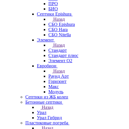
ПРО
БИО
Септики Epishura
Назад
СБО Epishura
СБО Hara
СБО Nitella
Элемент
Назад
Стандарт
Стандарт плюс
Элемент О2
Евробион
Назад
Раунд Арт
Горизонт
Макс
Модуль
Септики из ЖБ колец
Бетонные септики
Назад
Урал
Урал Гибрид
Пластиковые погреба
Назад