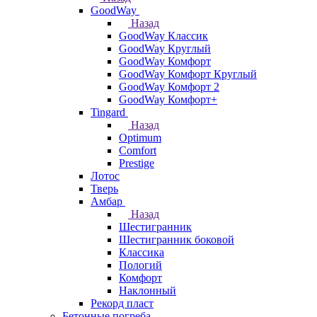
GoodWay
Назад
GoodWay Классик
GoodWay Круглый
GoodWay Комфорт
GoodWay Комфорт Круглый
GoodWay Комфорт 2
GoodWay Комфорт+
Tingard
Назад
Optimum
Comfort
Prestige
Лотос
Тверь
Амбар
Назад
Шестигранник
Шестигранник боковой
Классика
Пологий
Комфорт
Наклонный
Рекорд пласт
Бетонные погреба