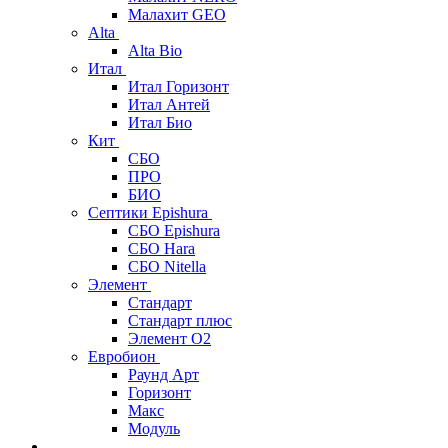
Малахит GEO
Alta
Alta Bio
Итал
Итал Горизонт
Итал Антей
Итал Био
Кит
СБО
ПРО
БИО
Септики Epishura
СБО Epishura
СБО Hara
СБО Nitella
Элемент
Стандарт
Стандарт плюс
Элемент О2
Евробион
Раунд Арт
Горизонт
Макс
Модуль