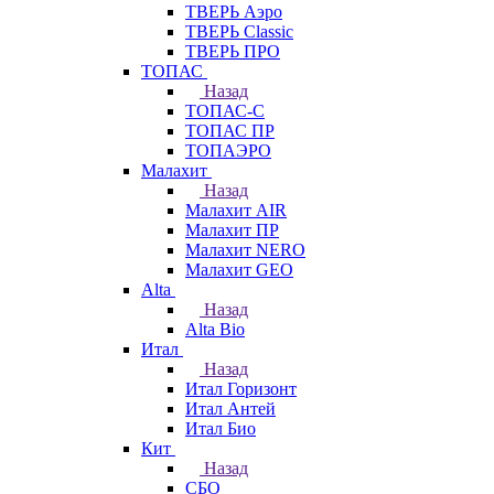
ТВЕРЬ Аэро
ТВЕРЬ Classic
ТВЕРЬ ПРО
ТОПАС
Назад
ТОПАС-С
ТОПАС ПР
ТОПАЭРО
Малахит
Назад
Малахит AIR
Малахит ПР
Малахит NERO
Малахит GEO
Alta
Назад
Alta Bio
Итал
Назад
Итал Горизонт
Итал Антей
Итал Био
Кит
Назад
СБО