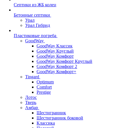
Септики из ЖБ колец
Бетонные септики
Урал
Урал Гибрид
Пластиковые погреба
GoodWay
GoodWay Классик
GoodWay Круглый
GoodWay Комфорт
GoodWay Комфорт Круглый
GoodWay Комфорт 2
GoodWay Комфорт+
Tingard
Optimum
Comfort
Prestige
Лотос
Тверь
Амбар
Шестигранник
Шестигранник боковой
Классика