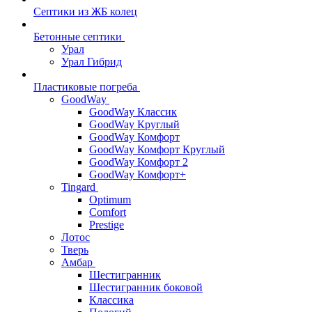
Септики из ЖБ колец
Бетонные септики
Урал
Урал Гибрид
Пластиковые погреба
GoodWay
GoodWay Классик
GoodWay Круглый
GoodWay Комфорт
GoodWay Комфорт Круглый
GoodWay Комфорт 2
GoodWay Комфорт+
Tingard
Optimum
Comfort
Prestige
Лотос
Тверь
Амбар
Шестигранник
Шестигранник боковой
Классика