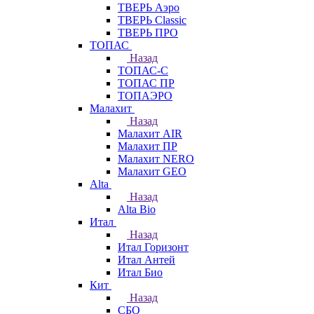
ТВЕРЬ Аэро
ТВЕРЬ Classic
ТВЕРЬ ПРО
ТОПАС
Назад
ТОПАС-С
ТОПАС ПР
ТОПАЭРО
Малахит
Назад
Малахит AIR
Малахит ПР
Малахит NERO
Малахит GEO
Alta
Назад
Alta Bio
Итал
Назад
Итал Горизонт
Итал Антей
Итал Био
Кит
Назад
СБО