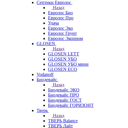
Септики Евролос
Назад
Евролос Био
Евролос Про
Удача
Евролос Эко
Евролос Грунт
Евролос Экопром
GLOSEN
Назад
GLOSEN LETT
GLOSEN УБО
GLOSEN УБО мини
GLOSEN ECO
Vodanoff
Биодевайс
Назад
Биодевайс ЭКО
Биодевайс ПРО
Биодевайс ГОСТ
Биодевайс ГОРИЗОНТ
Тверь
Назад
ТВЕРЬ Balance
ТВЕРЬ Лайт