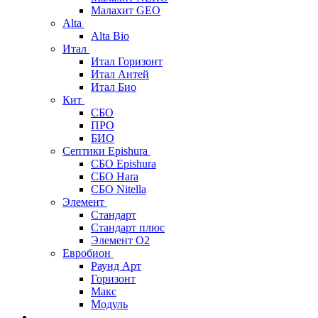
Малахит GEO
Alta
Alta Bio
Итал
Итал Горизонт
Итал Антей
Итал Био
Кит
СБО
ПРО
БИО
Септики Epishura
СБО Epishura
СБО Hara
СБО Nitella
Элемент
Стандарт
Стандарт плюс
Элемент О2
Евробион
Раунд Арт
Горизонт
Макс
Модуль