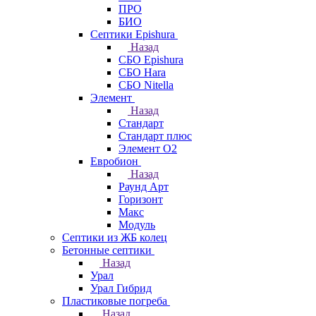
ПРО
БИО
Септики Epishura
Назад
СБО Epishura
СБО Hara
СБО Nitella
Элемент
Назад
Стандарт
Стандарт плюс
Элемент О2
Евробион
Назад
Раунд Арт
Горизонт
Макс
Модуль
Септики из ЖБ колец
Бетонные септики
Назад
Урал
Урал Гибрид
Пластиковые погреба
Назад