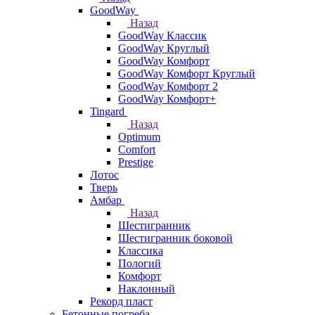
GoodWay
Назад
GoodWay Классик
GoodWay Круглый
GoodWay Комфорт
GoodWay Комфорт Круглый
GoodWay Комфорт 2
GoodWay Комфорт+
Tingard
Назад
Optimum
Comfort
Prestige
Лотос
Тверь
Амбар
Назад
Шестигранник
Шестигранник боковой
Классика
Пологий
Комфорт
Наклонный
Рекорд пласт
Бетонные погреба