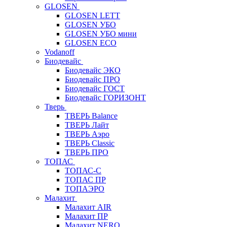
GLOSEN
GLOSEN LETT
GLOSEN УБО
GLOSEN УБО мини
GLOSEN ECO
Vodanoff
Биодевайс
Биодевайс ЭКО
Биодевайс ПРО
Биодевайс ГОСТ
Биодевайс ГОРИЗОНТ
Тверь
ТВЕРЬ Balance
ТВЕРЬ Лайт
ТВЕРЬ Аэро
ТВЕРЬ Classic
ТВЕРЬ ПРО
ТОПАС
ТОПАС-С
ТОПАС ПР
ТОПАЭРО
Малахит
Малахит AIR
Малахит ПР
Малахит NERO