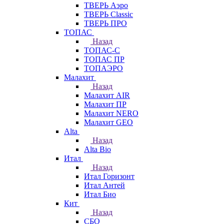
ТВЕРЬ Аэро
ТВЕРЬ Classic
ТВЕРЬ ПРО
ТОПАС
Назад
ТОПАС-С
ТОПАС ПР
ТОПАЭРО
Малахит
Назад
Малахит AIR
Малахит ПР
Малахит NERO
Малахит GEO
Alta
Назад
Alta Bio
Итал
Назад
Итал Горизонт
Итал Антей
Итал Био
Кит
Назад
СБО