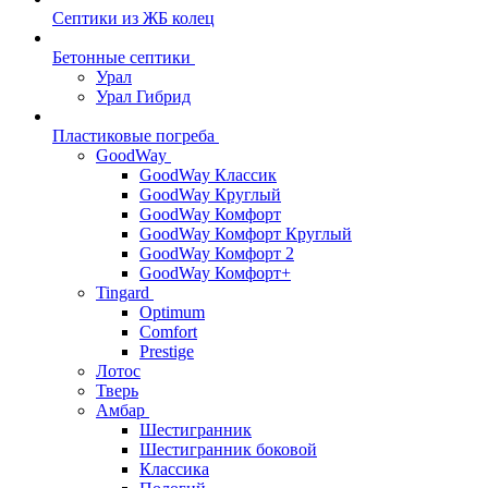
Септики из ЖБ колец
Бетонные септики
Урал
Урал Гибрид
Пластиковые погреба
GoodWay
GoodWay Классик
GoodWay Круглый
GoodWay Комфорт
GoodWay Комфорт Круглый
GoodWay Комфорт 2
GoodWay Комфорт+
Tingard
Optimum
Comfort
Prestige
Лотос
Тверь
Амбар
Шестигранник
Шестигранник боковой
Классика