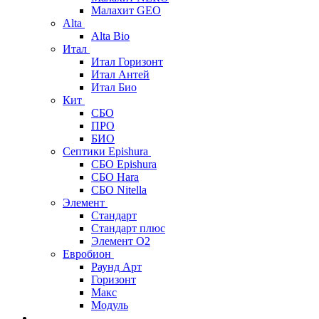
Малахит GEO
Alta
Alta Bio
Итал
Итал Горизонт
Итал Антей
Итал Био
Кит
СБО
ПРО
БИО
Септики Epishura
СБО Epishura
СБО Hara
СБО Nitella
Элемент
Стандарт
Стандарт плюс
Элемент О2
Евробион
Раунд Арт
Горизонт
Макс
Модуль