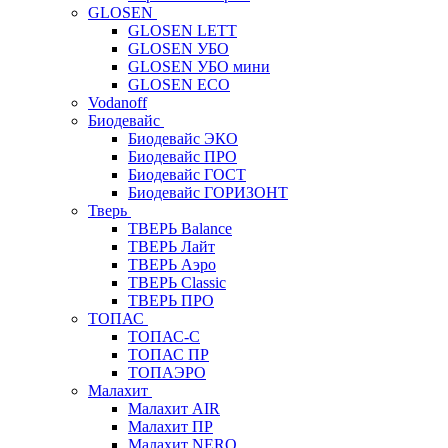
GLOSEN
GLOSEN LETT
GLOSEN УБО
GLOSEN УБО мини
GLOSEN ECO
Vodanoff
Биодевайс
Биодевайс ЭКО
Биодевайс ПРО
Биодевайс ГОСТ
Биодевайс ГОРИЗОНТ
Тверь
ТВЕРЬ Balance
ТВЕРЬ Лайт
ТВЕРЬ Аэро
ТВЕРЬ Classic
ТВЕРЬ ПРО
ТОПАС
ТОПАС-С
ТОПАС ПР
ТОПАЭРО
Малахит
Малахит AIR
Малахит ПР
Малахит NERO