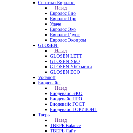
Септики Евролос
Назад
Евролос Био
Евролос Про
Удача
Евролос Эко
Евролос Грунт
Евролос Экопром
GLOSEN
Назад
GLOSEN LETT
GLOSEN УБО
GLOSEN УБО мини
GLOSEN ECO
Vodanoff
Биодевайс
Назад
Биодевайс ЭКО
Биодевайс ПРО
Биодевайс ГОСТ
Биодевайс ГОРИЗОНТ
Тверь
Назад
ТВЕРЬ Balance
ТВЕРЬ Лайт