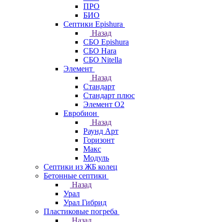
ПРО
БИО
Септики Epishura
Назад
СБО Epishura
СБО Hara
СБО Nitella
Элемент
Назад
Стандарт
Стандарт плюс
Элемент О2
Евробион
Назад
Раунд Арт
Горизонт
Макс
Модуль
Септики из ЖБ колец
Бетонные септики
Назад
Урал
Урал Гибрид
Пластиковые погреба
Назад