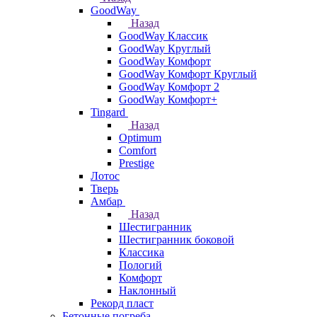
GoodWay
Назад
GoodWay Классик
GoodWay Круглый
GoodWay Комфорт
GoodWay Комфорт Круглый
GoodWay Комфорт 2
GoodWay Комфорт+
Tingard
Назад
Optimum
Comfort
Prestige
Лотос
Тверь
Амбар
Назад
Шестигранник
Шестигранник боковой
Классика
Пологий
Комфорт
Наклонный
Рекорд пласт
Бетонные погреба