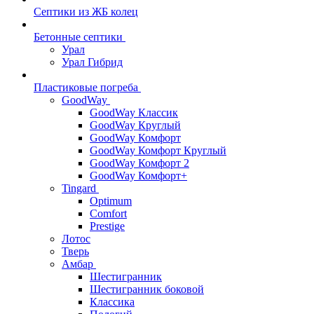
Септики из ЖБ колец
Бетонные септики
Урал
Урал Гибрид
Пластиковые погреба
GoodWay
GoodWay Классик
GoodWay Круглый
GoodWay Комфорт
GoodWay Комфорт Круглый
GoodWay Комфорт 2
GoodWay Комфорт+
Tingard
Optimum
Comfort
Prestige
Лотос
Тверь
Амбар
Шестигранник
Шестигранник боковой
Классика