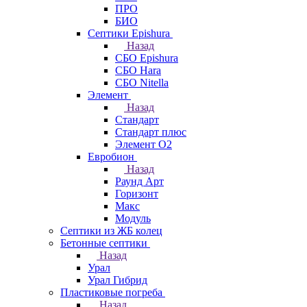
ПРО
БИО
Септики Epishura
Назад
СБО Epishura
СБО Hara
СБО Nitella
Элемент
Назад
Стандарт
Стандарт плюс
Элемент О2
Евробион
Назад
Раунд Арт
Горизонт
Макс
Модуль
Септики из ЖБ колец
Бетонные септики
Назад
Урал
Урал Гибрид
Пластиковые погреба
Назад