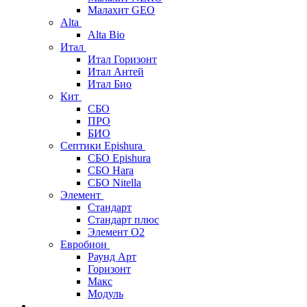
Малахит GEO
Alta
Alta Bio
Итал
Итал Горизонт
Итал Антей
Итал Био
Кит
СБО
ПРО
БИО
Септики Epishura
СБО Epishura
СБО Hara
СБО Nitella
Элемент
Стандарт
Стандарт плюс
Элемент О2
Евробион
Раунд Арт
Горизонт
Макс
Модуль