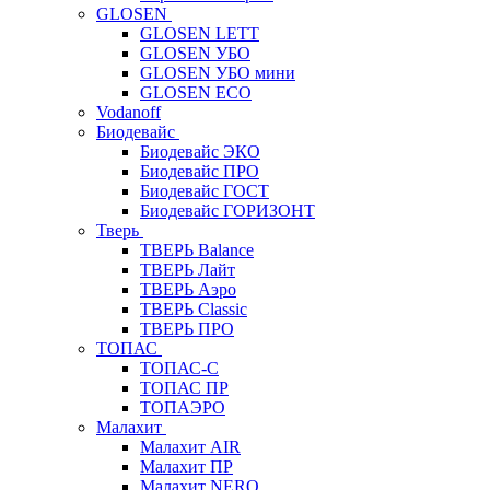
GLOSEN
GLOSEN LETT
GLOSEN УБО
GLOSEN УБО мини
GLOSEN ECO
Vodanoff
Биодевайс
Биодевайс ЭКО
Биодевайс ПРО
Биодевайс ГОСТ
Биодевайс ГОРИЗОНТ
Тверь
ТВЕРЬ Balance
ТВЕРЬ Лайт
ТВЕРЬ Аэро
ТВЕРЬ Classic
ТВЕРЬ ПРО
ТОПАС
ТОПАС-С
ТОПАС ПР
ТОПАЭРО
Малахит
Малахит AIR
Малахит ПР
Малахит NERO