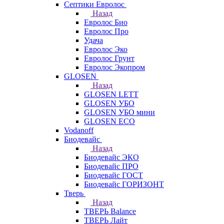
Септики Евролос
Назад
Евролос Био
Евролос Про
Удача
Евролос Эко
Евролос Грунт
Евролос Экопром
GLOSEN
Назад
GLOSEN LETT
GLOSEN УБО
GLOSEN УБО мини
GLOSEN ECO
Vodanoff
Биодевайс
Назад
Биодевайс ЭКО
Биодевайс ПРО
Биодевайс ГОСТ
Биодевайс ГОРИЗОНТ
Тверь
Назад
ТВЕРЬ Balance
ТВЕРЬ Лайт