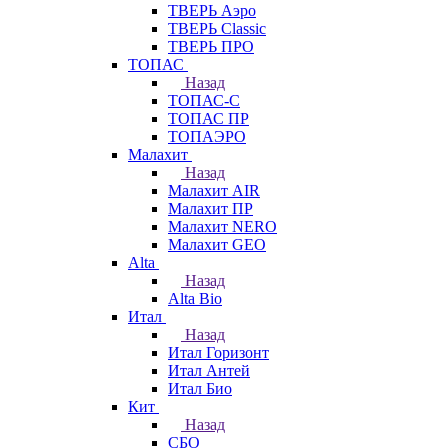
ТВЕРЬ Аэро
ТВЕРЬ Classic
ТВЕРЬ ПРО
ТОПАС
Назад
ТОПАС-С
ТОПАС ПР
ТОПАЭРО
Малахит
Назад
Малахит AIR
Малахит ПР
Малахит NERO
Малахит GEO
Alta
Назад
Alta Bio
Итал
Назад
Итал Горизонт
Итал Антей
Итал Био
Кит
Назад
СБО