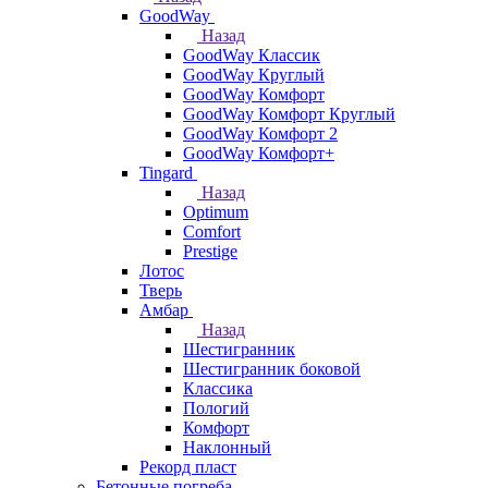
GoodWay
Назад
GoodWay Классик
GoodWay Круглый
GoodWay Комфорт
GoodWay Комфорт Круглый
GoodWay Комфорт 2
GoodWay Комфорт+
Tingard
Назад
Optimum
Comfort
Prestige
Лотос
Тверь
Амбар
Назад
Шестигранник
Шестигранник боковой
Классика
Пологий
Комфорт
Наклонный
Рекорд пласт
Бетонные погреба