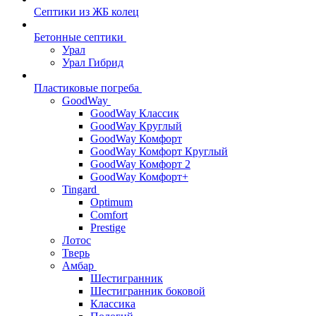
Септики из ЖБ колец
Бетонные септики
Урал
Урал Гибрид
Пластиковые погреба
GoodWay
GoodWay Классик
GoodWay Круглый
GoodWay Комфорт
GoodWay Комфорт Круглый
GoodWay Комфорт 2
GoodWay Комфорт+
Tingard
Optimum
Comfort
Prestige
Лотос
Тверь
Амбар
Шестигранник
Шестигранник боковой
Классика