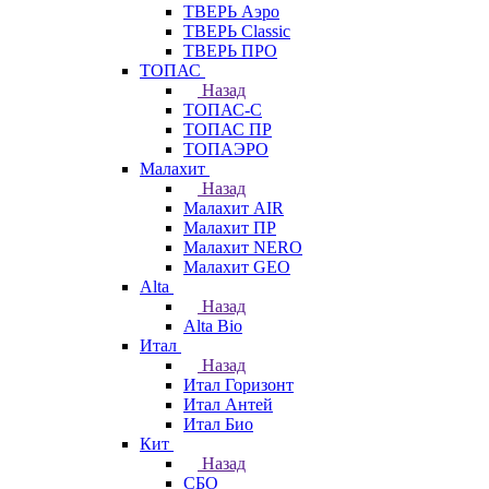
ТВЕРЬ Аэро
ТВЕРЬ Classic
ТВЕРЬ ПРО
ТОПАС
Назад
ТОПАС-С
ТОПАС ПР
ТОПАЭРО
Малахит
Назад
Малахит AIR
Малахит ПР
Малахит NERO
Малахит GEO
Alta
Назад
Alta Bio
Итал
Назад
Итал Горизонт
Итал Антей
Итал Био
Кит
Назад
СБО