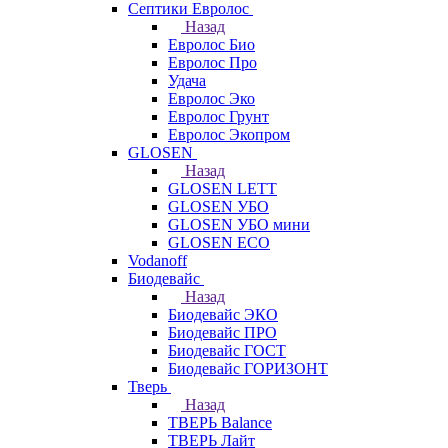
Септики Евролос
Назад
Евролос Био
Евролос Про
Удача
Евролос Эко
Евролос Грунт
Евролос Экопром
GLOSEN
Назад
GLOSEN LETT
GLOSEN УБО
GLOSEN УБО мини
GLOSEN ECO
Vodanoff
Биодевайс
Назад
Биодевайс ЭКО
Биодевайс ПРО
Биодевайс ГОСТ
Биодевайс ГОРИЗОНТ
Тверь
Назад
ТВЕРЬ Balance
ТВЕРЬ Лайт