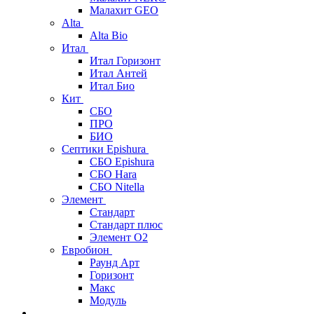
Малахит GEO
Alta
Alta Bio
Итал
Итал Горизонт
Итал Антей
Итал Био
Кит
СБО
ПРО
БИО
Септики Epishura
СБО Epishura
СБО Hara
СБО Nitella
Элемент
Стандарт
Стандарт плюс
Элемент О2
Евробион
Раунд Арт
Горизонт
Макс
Модуль