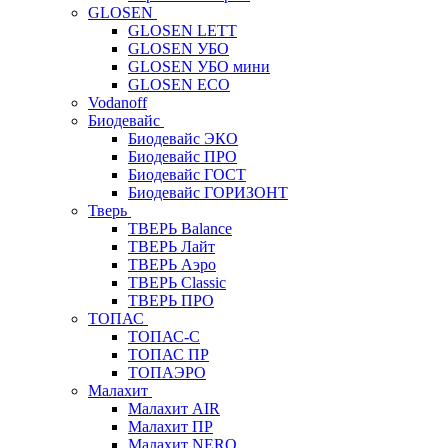
GLOSEN
GLOSEN LETT
GLOSEN УБО
GLOSEN УБО мини
GLOSEN ECO
Vodanoff
Биодевайс
Биодевайс ЭКО
Биодевайс ПРО
Биодевайс ГОСТ
Биодевайс ГОРИЗОНТ
Тверь
ТВЕРЬ Balance
ТВЕРЬ Лайт
ТВЕРЬ Аэро
ТВЕРЬ Classic
ТВЕРЬ ПРО
ТОПАС
ТОПАС-С
ТОПАС ПР
ТОПАЭРО
Малахит
Малахит AIR
Малахит ПР
Малахит NERO