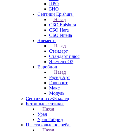
ПРО
БИО
Септики Epishura
Назад
СБО Epishura
СБО Hara
СБО Nitella
Элемент
Назад
Стандарт
Стандарт плюс
Элемент О2
Евробион
Назад
Раунд Арт
Горизонт
Макс
Модуль
Септики из ЖБ колец
Бетонные септики
Назад
Урал
Урал Гибрид
Пластиковые погреба
Назад