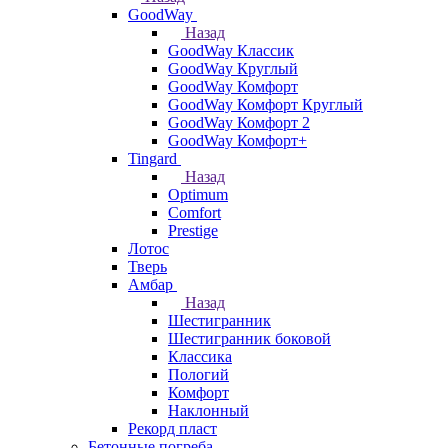
GoodWay
Назад
GoodWay Классик
GoodWay Круглый
GoodWay Комфорт
GoodWay Комфорт Круглый
GoodWay Комфорт 2
GoodWay Комфорт+
Tingard
Назад
Optimum
Comfort
Prestige
Лотос
Тверь
Амбар
Назад
Шестигранник
Шестигранник боковой
Классика
Пологий
Комфорт
Наклонный
Рекорд пласт
Бетонные погреба