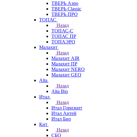
ТВЕРЬ Аэро
ТВЕРЬ Classic
ТВЕРЬ ПРО
ТОПАС
Назад
ТОПАС-С
ТОПАС ПР
ТОПАЭРО
Малахит
Назад
Малахит AIR
Малахит ПР
Малахит NERO
Малахит GEO
Alta
Назад
Alta Bio
Итал
Назад
Итал Горизонт
Итал Антей
Итал Био
Кит
Назад
СБО