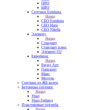
ПРО
БИО
Септики Epishura
Назад
СБО Epishura
СБО Hara
СБО Nitella
Элемент
Назад
Стандарт
Стандарт плюс
Элемент О2
Евробион
Назад
Раунд Арт
Горизонт
Макс
Модуль
Септики из ЖБ колец
Бетонные септики
Назад
Урал
Урал Гибрид
Пластиковые погреба
Назад