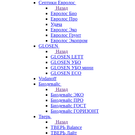
Септики Евролос
Назад
Евролос Био
Евролос Про
Удача
Евролос Эко
Евролос Грунт
Евролос Экопром
GLOSEN
Назад
GLOSEN LETT
GLOSEN УБО
GLOSEN УБО мини
GLOSEN ECO
Vodanoff
Биодевайс
Назад
Биодевайс ЭКО
Биодевайс ПРО
Биодевайс ГОСТ
Биодевайс ГОРИЗОНТ
Тверь
Назад
ТВЕРЬ Balance
ТВЕРЬ Лайт