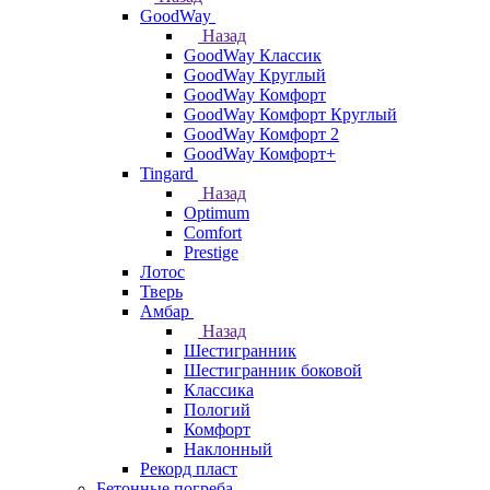
GoodWay
Назад
GoodWay Классик
GoodWay Круглый
GoodWay Комфорт
GoodWay Комфорт Круглый
GoodWay Комфорт 2
GoodWay Комфорт+
Tingard
Назад
Optimum
Comfort
Prestige
Лотос
Тверь
Амбар
Назад
Шестигранник
Шестигранник боковой
Классика
Пологий
Комфорт
Наклонный
Рекорд пласт
Бетонные погреба