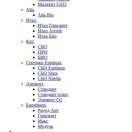
Малахит GEO
Alta
Alta Bio
Итал
Итал Горизонт
Итал Антей
Итал Био
Кит
СБО
ПРО
БИО
Септики Epishura
СБО Epishura
СБО Hara
СБО Nitella
Элемент
Стандарт
Стандарт плюс
Элемент О2
Евробион
Раунд Арт
Горизонт
Макс
Модуль