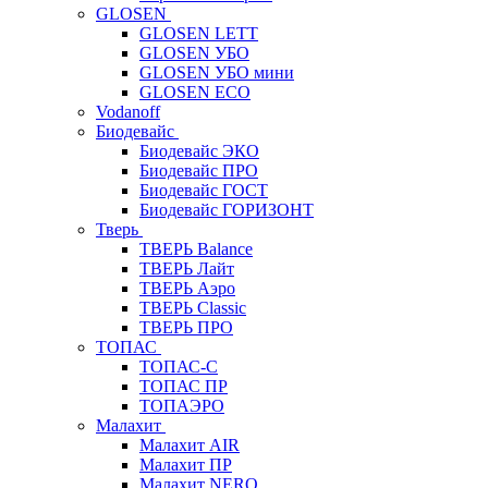
GLOSEN
GLOSEN LETT
GLOSEN УБО
GLOSEN УБО мини
GLOSEN ECO
Vodanoff
Биодевайс
Биодевайс ЭКО
Биодевайс ПРО
Биодевайс ГОСТ
Биодевайс ГОРИЗОНТ
Тверь
ТВЕРЬ Balance
ТВЕРЬ Лайт
ТВЕРЬ Аэро
ТВЕРЬ Classic
ТВЕРЬ ПРО
ТОПАС
ТОПАС-С
ТОПАС ПР
ТОПАЭРО
Малахит
Малахит AIR
Малахит ПР
Малахит NERO