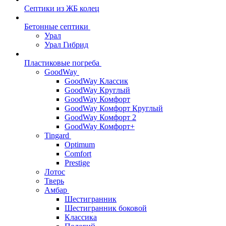
Септики из ЖБ колец
Бетонные септики
Урал
Урал Гибрид
Пластиковые погреба
GoodWay
GoodWay Классик
GoodWay Круглый
GoodWay Комфорт
GoodWay Комфорт Круглый
GoodWay Комфорт 2
GoodWay Комфорт+
Tingard
Optimum
Comfort
Prestige
Лотос
Тверь
Амбар
Шестигранник
Шестигранник боковой
Классика