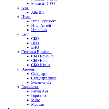
Малахит GEO
Alta
Alta Bio
Итал
Итал Горизонт
Итал Антей
Итал Био
Кит
СБО
ПРО
БИО
Септики Epishura
СБО Epishura
СБО Hara
СБО Nitella
Элемент
Стандарт
Стандарт плюс
Элемент О2
Евробион
Раунд Арт
Горизонт
Макс
Модуль