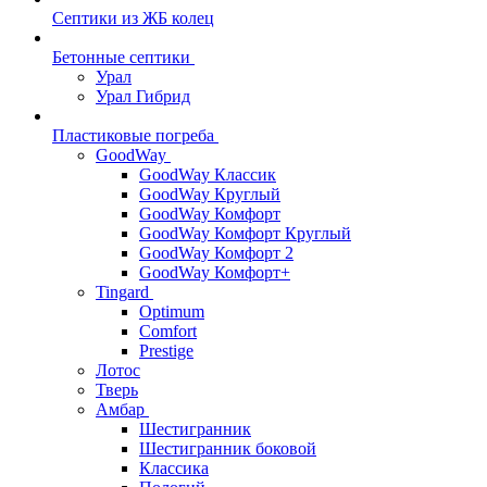
Септики из ЖБ колец
Бетонные септики
Урал
Урал Гибрид
Пластиковые погреба
GoodWay
GoodWay Классик
GoodWay Круглый
GoodWay Комфорт
GoodWay Комфорт Круглый
GoodWay Комфорт 2
GoodWay Комфорт+
Tingard
Optimum
Comfort
Prestige
Лотос
Тверь
Амбар
Шестигранник
Шестигранник боковой
Классика