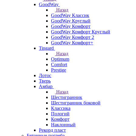
GoodWay
Назад
GoodWay Классик
GoodWay Круглый
GoodWay Комфорт
GoodWay Комфорт Круглый
GoodWay Комфорт 2
GoodWay Комфорт+
Tingard
Назад
Optimum
Comfort
Prestige
Лотос
Тверь
Амбар
Назад
Шестигранник
Шестигранник боковой
Классика
Пологий
Комфорт
Наклонный
Рекорд пласт
Бетонные погреба