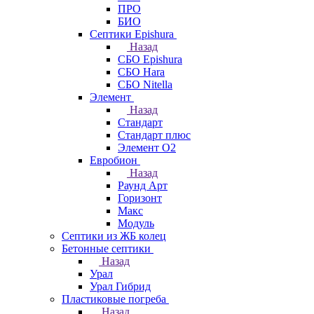
ПРО
БИО
Септики Epishura
Назад
СБО Epishura
СБО Hara
СБО Nitella
Элемент
Назад
Стандарт
Стандарт плюс
Элемент О2
Евробион
Назад
Раунд Арт
Горизонт
Макс
Модуль
Септики из ЖБ колец
Бетонные септики
Назад
Урал
Урал Гибрид
Пластиковые погреба
Назад