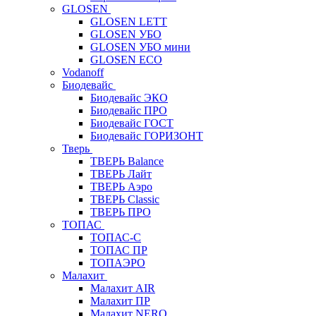
GLOSEN
GLOSEN LETT
GLOSEN УБО
GLOSEN УБО мини
GLOSEN ECO
Vodanoff
Биодевайс
Биодевайс ЭКО
Биодевайс ПРО
Биодевайс ГОСТ
Биодевайс ГОРИЗОНТ
Тверь
ТВЕРЬ Balance
ТВЕРЬ Лайт
ТВЕРЬ Аэро
ТВЕРЬ Classic
ТВЕРЬ ПРО
ТОПАС
ТОПАС-С
ТОПАС ПР
ТОПАЭРО
Малахит
Малахит AIR
Малахит ПР
Малахит NERO