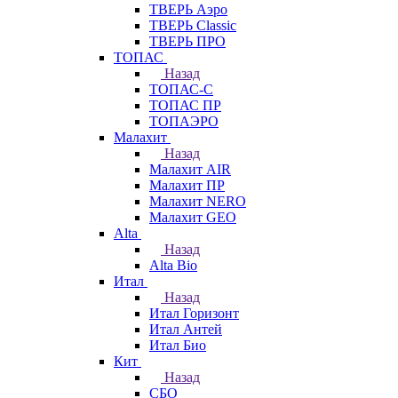
ТВЕРЬ Аэро
ТВЕРЬ Classic
ТВЕРЬ ПРО
ТОПАС
Назад
ТОПАС-С
ТОПАС ПР
ТОПАЭРО
Малахит
Назад
Малахит AIR
Малахит ПР
Малахит NERO
Малахит GEO
Alta
Назад
Alta Bio
Итал
Назад
Итал Горизонт
Итал Антей
Итал Био
Кит
Назад
СБО