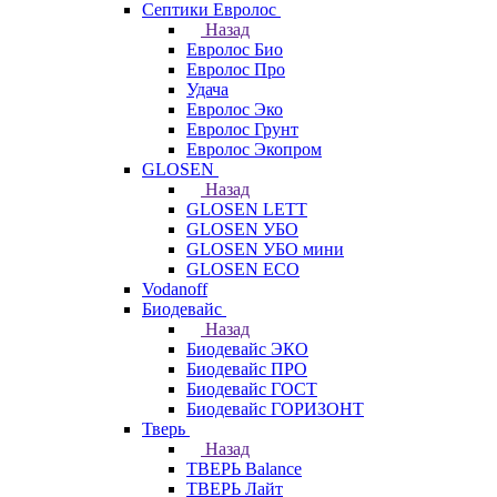
Септики Евролос
Назад
Евролос Био
Евролос Про
Удача
Евролос Эко
Евролос Грунт
Евролос Экопром
GLOSEN
Назад
GLOSEN LETT
GLOSEN УБО
GLOSEN УБО мини
GLOSEN ECO
Vodanoff
Биодевайс
Назад
Биодевайс ЭКО
Биодевайс ПРО
Биодевайс ГОСТ
Биодевайс ГОРИЗОНТ
Тверь
Назад
ТВЕРЬ Balance
ТВЕРЬ Лайт