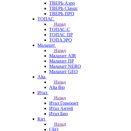
ТВЕРЬ Аэро
ТВЕРЬ Classic
ТВЕРЬ ПРО
ТОПАС
Назад
ТОПАС-С
ТОПАС ПР
ТОПАЭРО
Малахит
Назад
Малахит AIR
Малахит ПР
Малахит NERO
Малахит GEO
Alta
Назад
Alta Bio
Итал
Назад
Итал Горизонт
Итал Антей
Итал Био
Кит
Назад
СБО