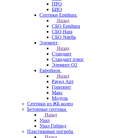
ПРО
БИО
Септики Epishura
Назад
СБО Epishura
СБО Hara
СБО Nitella
Элемент
Назад
Стандарт
Стандарт плюс
Элемент О2
Евробион
Назад
Раунд Арт
Горизонт
Макс
Модуль
Септики из ЖБ колец
Бетонные септики
Назад
Урал
Урал Гибрид
Пластиковые погреба
Назад