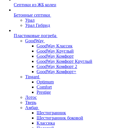
Септики из ЖБ колец
Бетонные септики
Урал
Урал Гибрид
Пластиковые погреба
GoodWay
GoodWay Классик
GoodWay Круглый
GoodWay Комфорт
GoodWay Комфорт Круглый
GoodWay Комфорт 2
GoodWay Комфорт+
Tingard
Optimum
Comfort
Prestige
Лотос
Тверь
Амбар
Шестигранник
Шестигранник боковой
Классика