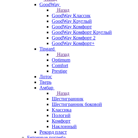
GoodWay
Назад
GoodWay Классик
GoodWay Круглый
GoodWay Комфорт
GoodWay Комфорт Круглый
GoodWay Комфорт 2
GoodWay Комфорт+
Tingard
Назад
Optimum
Comfort
Prestige
Лотос
Тверь
Амбар
Назад
Шестигранник
Шестигранник боковой
Классика
Пологий
Комфорт
Наклонный
Рекорд пласт
Бетонные погреба