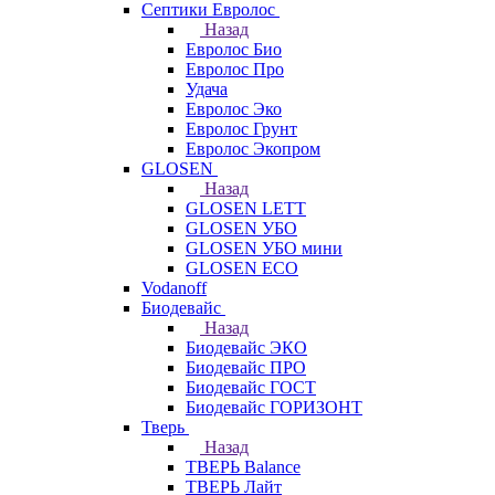
Септики Евролос
Назад
Евролос Био
Евролос Про
Удача
Евролос Эко
Евролос Грунт
Евролос Экопром
GLOSEN
Назад
GLOSEN LETT
GLOSEN УБО
GLOSEN УБО мини
GLOSEN ECO
Vodanoff
Биодевайс
Назад
Биодевайс ЭКО
Биодевайс ПРО
Биодевайс ГОСТ
Биодевайс ГОРИЗОНТ
Тверь
Назад
ТВЕРЬ Balance
ТВЕРЬ Лайт