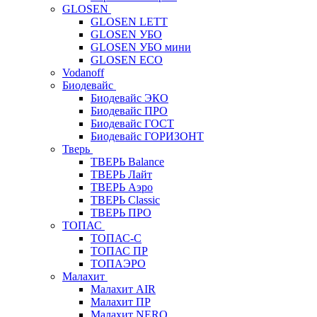
GLOSEN
GLOSEN LETT
GLOSEN УБО
GLOSEN УБО мини
GLOSEN ECO
Vodanoff
Биодевайс
Биодевайс ЭКО
Биодевайс ПРО
Биодевайс ГОСТ
Биодевайс ГОРИЗОНТ
Тверь
ТВЕРЬ Balance
ТВЕРЬ Лайт
ТВЕРЬ Аэро
ТВЕРЬ Classic
ТВЕРЬ ПРО
ТОПАС
ТОПАС-С
ТОПАС ПР
ТОПАЭРО
Малахит
Малахит AIR
Малахит ПР
Малахит NERO