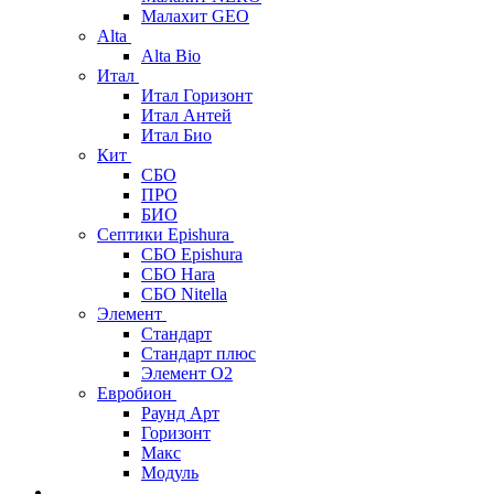
Малахит GEO
Alta
Alta Bio
Итал
Итал Горизонт
Итал Антей
Итал Био
Кит
СБО
ПРО
БИО
Септики Epishura
СБО Epishura
СБО Hara
СБО Nitella
Элемент
Стандарт
Стандарт плюс
Элемент О2
Евробион
Раунд Арт
Горизонт
Макс
Модуль