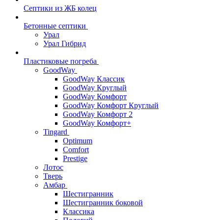
Септики из ЖБ колец
Бетонные септики
Урал
Урал Гибрид
Пластиковые погреба
GoodWay
GoodWay Классик
GoodWay Круглый
GoodWay Комфорт
GoodWay Комфорт Круглый
GoodWay Комфорт 2
GoodWay Комфорт+
Tingard
Optimum
Comfort
Prestige
Лотос
Тверь
Амбар
Шестигранник
Шестигранник боковой
Классика