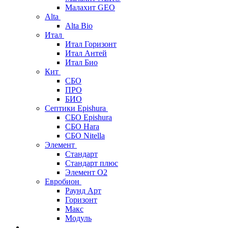
Малахит GEO
Alta
Alta Bio
Итал
Итал Горизонт
Итал Антей
Итал Био
Кит
СБО
ПРО
БИО
Септики Epishura
СБО Epishura
СБО Hara
СБО Nitella
Элемент
Стандарт
Стандарт плюс
Элемент О2
Евробион
Раунд Арт
Горизонт
Макс
Модуль