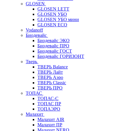
GLOSEN
GLOSEN LETT
GLOSEN УБО
GLOSEN УБО мини
GLOSEN ECO
Vodanoff
Биодевайс
Биодевайс ЭКО
Биодевайс ПРО
Биодевайс ГОСТ
Биодевайс ГОРИЗОНТ
Тверь
ТВЕРЬ Balance
ТВЕРЬ Лайт
ТВЕРЬ Аэро
ТВЕРЬ Classic
ТВЕРЬ ПРО
ТОПАС
ТОПАС-С
ТОПАС ПР
ТОПАЭРО
Малахит
Малахит AIR
Малахит ПР
Малахит NERO