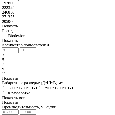
197800
222325
246850
271375
295900
Показать
Бренд
Biodevice
Показать
Количество пользователей
3
5
7
9
11
Показать
Габаритные размеры: (Д*Ш*В) мм
1800*1200*1959
2900*1200*1959
в разработке
Показать все
Показать
Производительность, м3/сутки