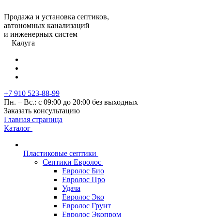
Продажа и установка септиков,
автономных канализаций
и инженерных систем
Калуга
+7 910 523-88-99
Пн. – Вс.: с 09:00 до 20:00 без выходных
Заказать консультацию
Главная страница
Каталог
Пластиковые септики
Септики Евролос
Евролос Био
Евролос Про
Удача
Евролос Эко
Евролос Грунт
Евролос Экопром