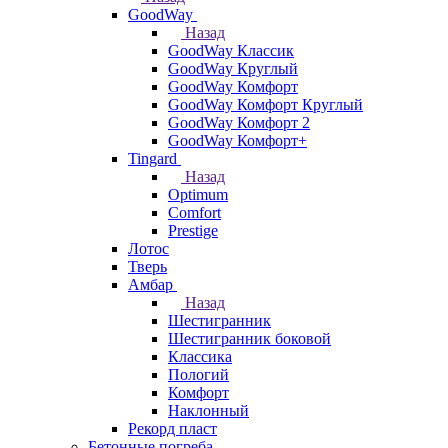
GoodWay
Назад
GoodWay Классик
GoodWay Круглый
GoodWay Комфорт
GoodWay Комфорт Круглый
GoodWay Комфорт 2
GoodWay Комфорт+
Tingard
Назад
Optimum
Comfort
Prestige
Лотос
Тверь
Амбар
Назад
Шестигранник
Шестигранник боковой
Классика
Пологий
Комфорт
Наклонный
Рекорд пласт
Бетонные погреба