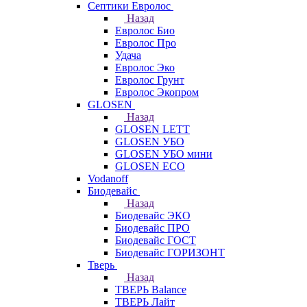
Септики Евролос
Назад
Евролос Био
Евролос Про
Удача
Евролос Эко
Евролос Грунт
Евролос Экопром
GLOSEN
Назад
GLOSEN LETT
GLOSEN УБО
GLOSEN УБО мини
GLOSEN ECO
Vodanoff
Биодевайс
Назад
Биодевайс ЭКО
Биодевайс ПРО
Биодевайс ГОСТ
Биодевайс ГОРИЗОНТ
Тверь
Назад
ТВЕРЬ Balance
ТВЕРЬ Лайт