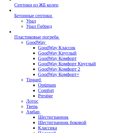
Септики из ЖБ колец
Бетонные септики
Урал
Урал Гибрид
Пластиковые погреба
GoodWay
GoodWay Классик
GoodWay Круглый
GoodWay Комфорт
GoodWay Комфорт Круглый
GoodWay Комфорт 2
GoodWay Комфорт+
Tingard
Optimum
Comfort
Prestige
Лотос
Тверь
Амбар
Шестигранник
Шестигранник боковой
Классика