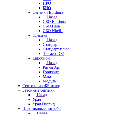
ПРО
БИО
Септики Epishura
Назад
СБО Epishura
СБО Hara
СБО Nitella
Элемент
Назад
Стандарт
Стандарт плюс
Элемент О2
Евробион
Назад
Раунд Арт
Горизонт
Макс
Модуль
Септики из ЖБ колец
Бетонные септики
Назад
Урал
Урал Гибрид
Пластиковые погреба
Назад