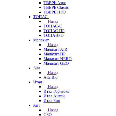
ТВЕРЬ Аэро
ТВЕРЬ Classic
ТВЕРЬ ПРО
ТОПАС
Назад
ТОПАС-С
ТОПАС ПР
ТОПАЭРО
Малахит
Назад
Малахит AIR
Малахит ПР
Малахит NERO
Малахит GEO
Alta
Назад
Alta Bio
Итал
Назад
Итал Горизонт
Итал Антей
Итал Био
Кит
Назад
СБО