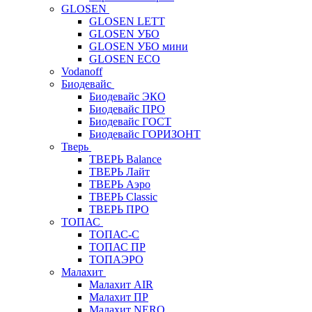
GLOSEN
GLOSEN LETT
GLOSEN УБО
GLOSEN УБО мини
GLOSEN ECO
Vodanoff
Биодевайс
Биодевайс ЭКО
Биодевайс ПРО
Биодевайс ГОСТ
Биодевайс ГОРИЗОНТ
Тверь
ТВЕРЬ Balance
ТВЕРЬ Лайт
ТВЕРЬ Аэро
ТВЕРЬ Classic
ТВЕРЬ ПРО
ТОПАС
ТОПАС-С
ТОПАС ПР
ТОПАЭРО
Малахит
Малахит AIR
Малахит ПР
Малахит NERO