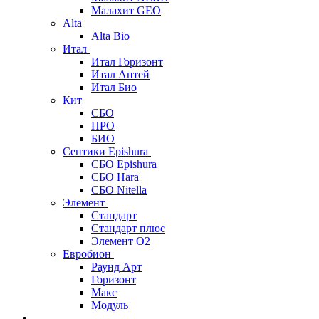
Малахит GEO
Alta
Alta Bio
Итал
Итал Горизонт
Итал Антей
Итал Био
Кит
СБО
ПРО
БИО
Септики Epishura
СБО Epishura
СБО Hara
СБО Nitella
Элемент
Стандарт
Стандарт плюс
Элемент О2
Евробион
Раунд Арт
Горизонт
Макс
Модуль