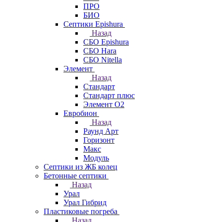
ПРО
БИО
Септики Epishura
Назад
СБО Epishura
СБО Hara
СБО Nitella
Элемент
Назад
Стандарт
Стандарт плюс
Элемент О2
Евробион
Назад
Раунд Арт
Горизонт
Макс
Модуль
Септики из ЖБ колец
Бетонные септики
Назад
Урал
Урал Гибрид
Пластиковые погреба
Назад