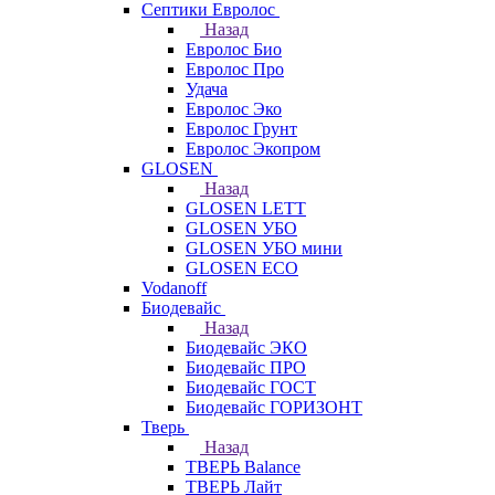
Септики Евролос
Назад
Евролос Био
Евролос Про
Удача
Евролос Эко
Евролос Грунт
Евролос Экопром
GLOSEN
Назад
GLOSEN LETT
GLOSEN УБО
GLOSEN УБО мини
GLOSEN ECO
Vodanoff
Биодевайс
Назад
Биодевайс ЭКО
Биодевайс ПРО
Биодевайс ГОСТ
Биодевайс ГОРИЗОНТ
Тверь
Назад
ТВЕРЬ Balance
ТВЕРЬ Лайт