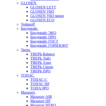
GLOSEN
GLOSEN LETT
GLOSEN УБО
GLOSEN УБО мини
GLOSEN ECO
Vodanoff
Биодевайс
Биодевайс ЭКО
Биодевайс ПРО
Биодевайс ГОСТ
Биодевайс ГОРИЗОНТ
Тверь
ТВЕРЬ Balance
ТВЕРЬ Лайт
ТВЕРЬ Аэро
ТВЕРЬ Classic
ТВЕРЬ ПРО
ТОПАС
ТОПАС-С
ТОПАС ПР
ТОПАЭРО
Малахит
Малахит AIR
Малахит ПР
Малахит NERO