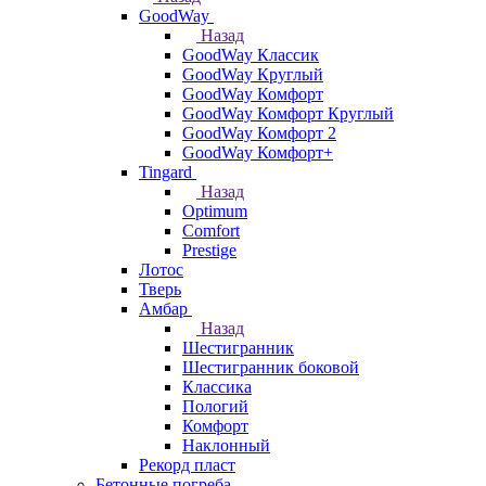
GoodWay
Назад
GoodWay Классик
GoodWay Круглый
GoodWay Комфорт
GoodWay Комфорт Круглый
GoodWay Комфорт 2
GoodWay Комфорт+
Tingard
Назад
Optimum
Comfort
Prestige
Лотос
Тверь
Амбар
Назад
Шестигранник
Шестигранник боковой
Классика
Пологий
Комфорт
Наклонный
Рекорд пласт
Бетонные погреба