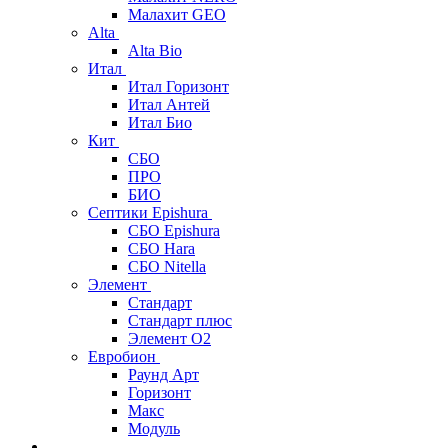
Малахит GEO
Alta
Alta Bio
Итал
Итал Горизонт
Итал Антей
Итал Био
Кит
СБО
ПРО
БИО
Септики Epishura
СБО Epishura
СБО Hara
СБО Nitella
Элемент
Стандарт
Стандарт плюс
Элемент О2
Евробион
Раунд Арт
Горизонт
Макс
Модуль