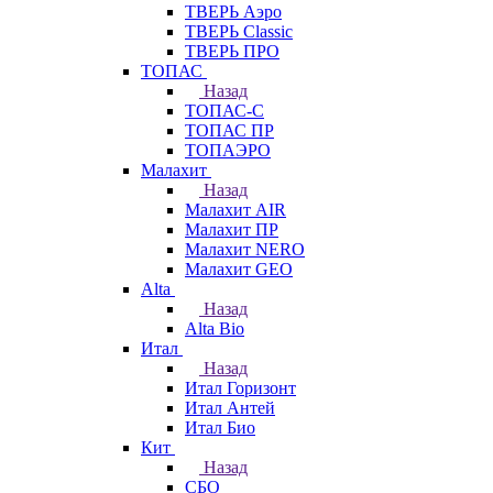
ТВЕРЬ Аэро
ТВЕРЬ Classic
ТВЕРЬ ПРО
ТОПАС
Назад
ТОПАС-С
ТОПАС ПР
ТОПАЭРО
Малахит
Назад
Малахит AIR
Малахит ПР
Малахит NERO
Малахит GEO
Alta
Назад
Alta Bio
Итал
Назад
Итал Горизонт
Итал Антей
Итал Био
Кит
Назад
СБО