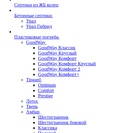
Септики из ЖБ колец
Бетонные септики
Урал
Урал Гибрид
Пластиковые погреба
GoodWay
GoodWay Классик
GoodWay Круглый
GoodWay Комфорт
GoodWay Комфорт Круглый
GoodWay Комфорт 2
GoodWay Комфорт+
Tingard
Optimum
Comfort
Prestige
Лотос
Тверь
Амбар
Шестигранник
Шестигранник боковой
Классика