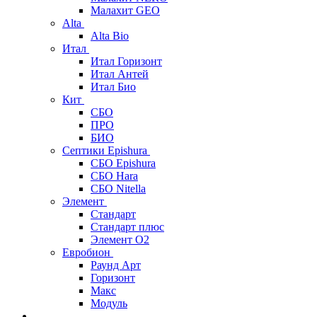
Малахит GEO
Alta
Alta Bio
Итал
Итал Горизонт
Итал Антей
Итал Био
Кит
СБО
ПРО
БИО
Септики Epishura
СБО Epishura
СБО Hara
СБО Nitella
Элемент
Стандарт
Стандарт плюс
Элемент О2
Евробион
Раунд Арт
Горизонт
Макс
Модуль