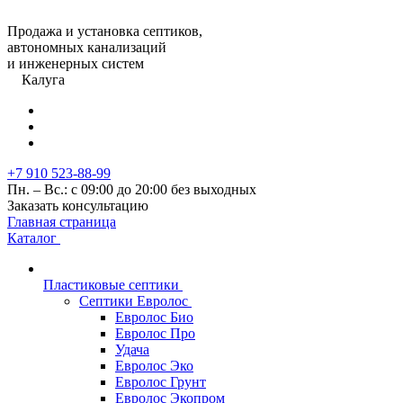
Продажа и установка септиков,
автономных канализаций
и инженерных систем
Калуга
+7 910 523-88-99
Пн. – Вс.: с 09:00 до 20:00 без выходных
Заказать консультацию
Главная страница
Каталог
Пластиковые септики
Септики Евролос
Евролос Био
Евролос Про
Удача
Евролос Эко
Евролос Грунт
Евролос Экопром