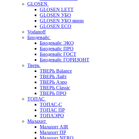
GLOSEN
GLOSEN LETT
GLOSEN УБО
GLOSEN УБО мини
GLOSEN ECO
Vodanoff
Биодевайс
Биодевайс ЭКО
Биодевайс ПРО
Биодевайс ГОСТ
Биодевайс ГОРИЗОНТ
Тверь
ТВЕРЬ Balance
ТВЕРЬ Лайт
ТВЕРЬ Аэро
ТВЕРЬ Classic
ТВЕРЬ ПРО
ТОПАС
ТОПАС-С
ТОПАС ПР
ТОПАЭРО
Малахит
Малахит AIR
Малахит ПР
Малахит NERO