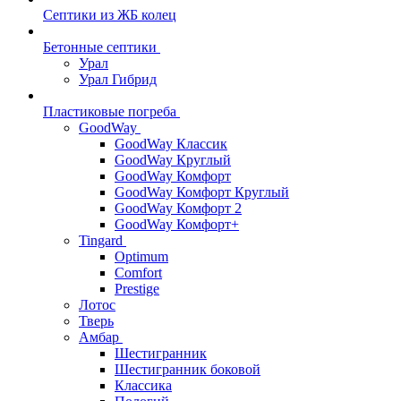
Септики из ЖБ колец
Бетонные септики
Урал
Урал Гибрид
Пластиковые погреба
GoodWay
GoodWay Классик
GoodWay Круглый
GoodWay Комфорт
GoodWay Комфорт Круглый
GoodWay Комфорт 2
GoodWay Комфорт+
Tingard
Optimum
Comfort
Prestige
Лотос
Тверь
Амбар
Шестигранник
Шестигранник боковой
Классика