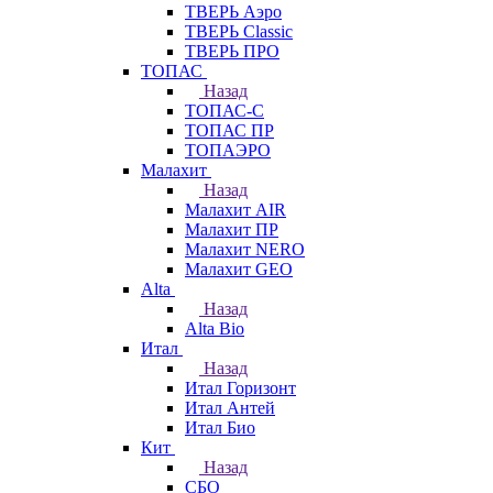
ТВЕРЬ Аэро
ТВЕРЬ Classic
ТВЕРЬ ПРО
ТОПАС
Назад
ТОПАС-С
ТОПАС ПР
ТОПАЭРО
Малахит
Назад
Малахит AIR
Малахит ПР
Малахит NERO
Малахит GEO
Alta
Назад
Alta Bio
Итал
Назад
Итал Горизонт
Итал Антей
Итал Био
Кит
Назад
СБО