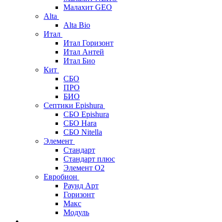
Малахит GEO
Alta
Alta Bio
Итал
Итал Горизонт
Итал Антей
Итал Био
Кит
СБО
ПРО
БИО
Септики Epishura
СБО Epishura
СБО Hara
СБО Nitella
Элемент
Стандарт
Стандарт плюс
Элемент О2
Евробион
Раунд Арт
Горизонт
Макс
Модуль