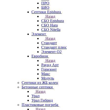
ПРО
БИО
Септики Epishura
Назад
СБО Epishura
СБО Hara
СБО Nitella
Элемент
Назад
Стандарт
Стандарт плюс
Элемент О2
Евробион
Назад
Раунд Арт
Горизонт
Макс
Модуль
Септики из ЖБ колец
Бетонные септики
Назад
Урал
Урал Гибрид
Пластиковые погреба
Назад