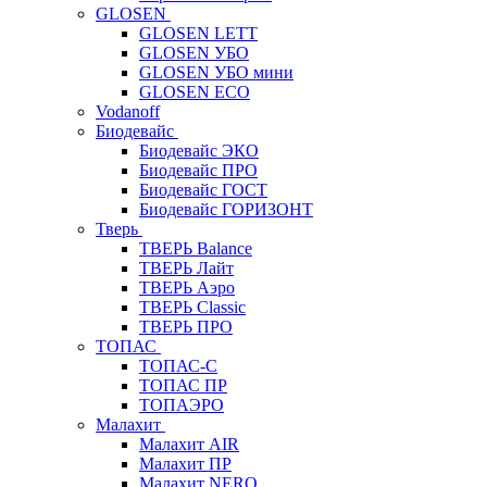
GLOSEN
GLOSEN LETT
GLOSEN УБО
GLOSEN УБО мини
GLOSEN ECO
Vodanoff
Биодевайс
Биодевайс ЭКО
Биодевайс ПРО
Биодевайс ГОСТ
Биодевайс ГОРИЗОНТ
Тверь
ТВЕРЬ Balance
ТВЕРЬ Лайт
ТВЕРЬ Аэро
ТВЕРЬ Classic
ТВЕРЬ ПРО
ТОПАС
ТОПАС-С
ТОПАС ПР
ТОПАЭРО
Малахит
Малахит AIR
Малахит ПР
Малахит NERO