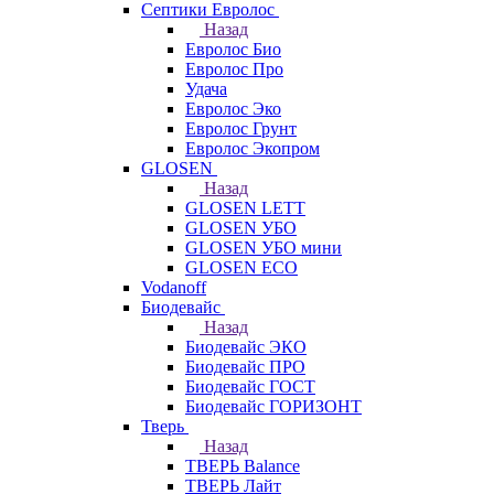
Септики Евролос
Назад
Евролос Био
Евролос Про
Удача
Евролос Эко
Евролос Грунт
Евролос Экопром
GLOSEN
Назад
GLOSEN LETT
GLOSEN УБО
GLOSEN УБО мини
GLOSEN ECO
Vodanoff
Биодевайс
Назад
Биодевайс ЭКО
Биодевайс ПРО
Биодевайс ГОСТ
Биодевайс ГОРИЗОНТ
Тверь
Назад
ТВЕРЬ Balance
ТВЕРЬ Лайт