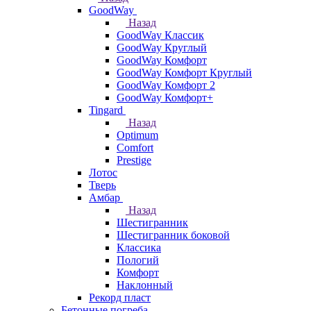
GoodWay
Назад
GoodWay Классик
GoodWay Круглый
GoodWay Комфорт
GoodWay Комфорт Круглый
GoodWay Комфорт 2
GoodWay Комфорт+
Tingard
Назад
Optimum
Comfort
Prestige
Лотос
Тверь
Амбар
Назад
Шестигранник
Шестигранник боковой
Классика
Пологий
Комфорт
Наклонный
Рекорд пласт
Бетонные погреба