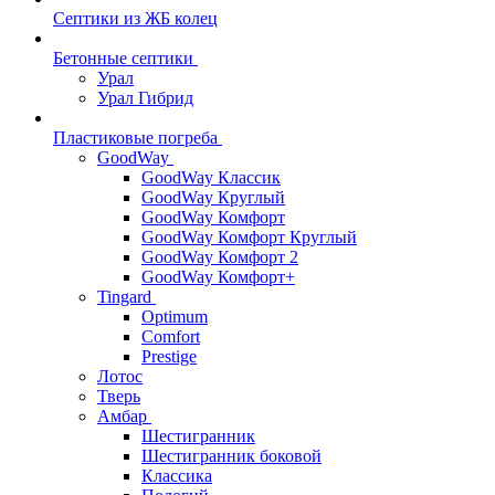
Септики из ЖБ колец
Бетонные септики
Урал
Урал Гибрид
Пластиковые погреба
GoodWay
GoodWay Классик
GoodWay Круглый
GoodWay Комфорт
GoodWay Комфорт Круглый
GoodWay Комфорт 2
GoodWay Комфорт+
Tingard
Optimum
Comfort
Prestige
Лотос
Тверь
Амбар
Шестигранник
Шестигранник боковой
Классика