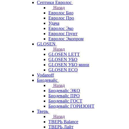
Септики Евролос
Назад
Евролос Био
Евролос Про
Удача
Евролос Эко
Евролос Грунт
Евролос Экопром
GLOSEN
Назад
GLOSEN LETT
GLOSEN УБО
GLOSEN УБО мини
GLOSEN ECO
Vodanoff
Биодевайс
Назад
Биодевайс ЭКО
Биодевайс ПРО
Биодевайс ГОСТ
Биодевайс ГОРИЗОНТ
Тверь
Назад
ТВЕРЬ Balance
ТВЕРЬ Лайт