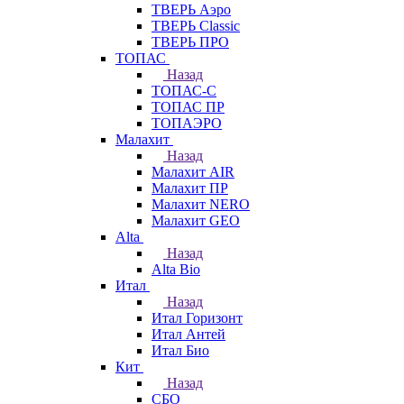
ТВЕРЬ Аэро
ТВЕРЬ Classic
ТВЕРЬ ПРО
ТОПАС
Назад
ТОПАС-С
ТОПАС ПР
ТОПАЭРО
Малахит
Назад
Малахит AIR
Малахит ПР
Малахит NERO
Малахит GEO
Alta
Назад
Alta Bio
Итал
Назад
Итал Горизонт
Итал Антей
Итал Био
Кит
Назад
СБО