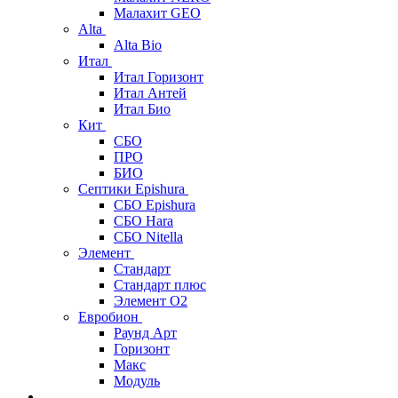
Малахит GEO
Alta
Alta Bio
Итал
Итал Горизонт
Итал Антей
Итал Био
Кит
СБО
ПРО
БИО
Септики Epishura
СБО Epishura
СБО Hara
СБО Nitella
Элемент
Стандарт
Стандарт плюс
Элемент О2
Евробион
Раунд Арт
Горизонт
Макс
Модуль