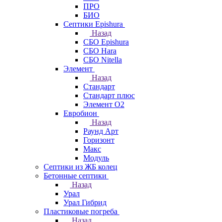
ПРО
БИО
Септики Epishura
Назад
СБО Epishura
СБО Hara
СБО Nitella
Элемент
Назад
Стандарт
Стандарт плюс
Элемент О2
Евробион
Назад
Раунд Арт
Горизонт
Макс
Модуль
Септики из ЖБ колец
Бетонные септики
Назад
Урал
Урал Гибрид
Пластиковые погреба
Назад