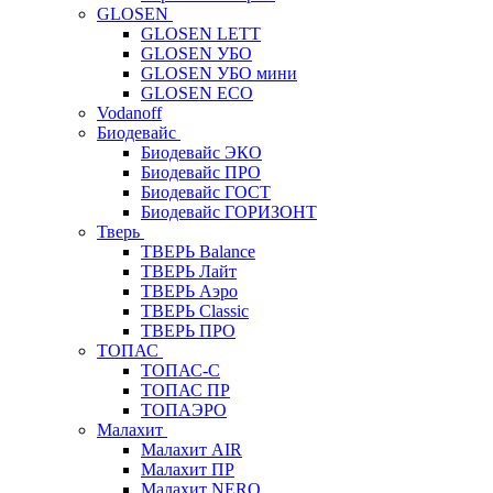
GLOSEN
GLOSEN LETT
GLOSEN УБО
GLOSEN УБО мини
GLOSEN ECO
Vodanoff
Биодевайс
Биодевайс ЭКО
Биодевайс ПРО
Биодевайс ГОСТ
Биодевайс ГОРИЗОНТ
Тверь
ТВЕРЬ Balance
ТВЕРЬ Лайт
ТВЕРЬ Аэро
ТВЕРЬ Classic
ТВЕРЬ ПРО
ТОПАС
ТОПАС-С
ТОПАС ПР
ТОПАЭРО
Малахит
Малахит AIR
Малахит ПР
Малахит NERO