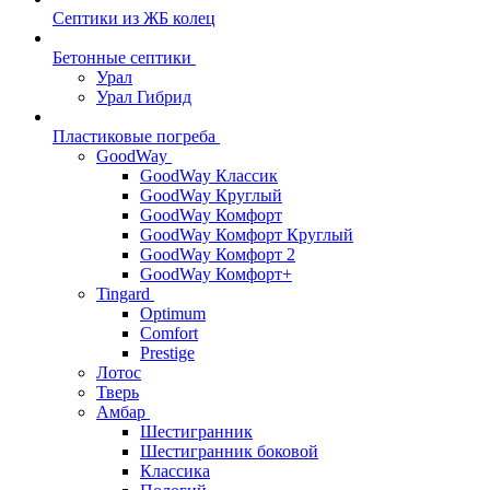
Септики из ЖБ колец
Бетонные септики
Урал
Урал Гибрид
Пластиковые погреба
GoodWay
GoodWay Классик
GoodWay Круглый
GoodWay Комфорт
GoodWay Комфорт Круглый
GoodWay Комфорт 2
GoodWay Комфорт+
Tingard
Optimum
Comfort
Prestige
Лотос
Тверь
Амбар
Шестигранник
Шестигранник боковой
Классика