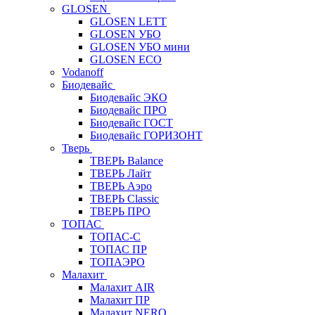
GLOSEN
GLOSEN LETT
GLOSEN УБО
GLOSEN УБО мини
GLOSEN ECO
Vodanoff
Биодевайс
Биодевайс ЭКО
Биодевайс ПРО
Биодевайс ГОСТ
Биодевайс ГОРИЗОНТ
Тверь
ТВЕРЬ Balance
ТВЕРЬ Лайт
ТВЕРЬ Аэро
ТВЕРЬ Classic
ТВЕРЬ ПРО
ТОПАС
ТОПАС-С
ТОПАС ПР
ТОПАЭРО
Малахит
Малахит AIR
Малахит ПР
Малахит NERO