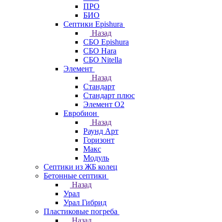
ПРО
БИО
Септики Epishura
Назад
СБО Epishura
СБО Hara
СБО Nitella
Элемент
Назад
Стандарт
Стандарт плюс
Элемент О2
Евробион
Назад
Раунд Арт
Горизонт
Макс
Модуль
Септики из ЖБ колец
Бетонные септики
Назад
Урал
Урал Гибрид
Пластиковые погреба
Назад