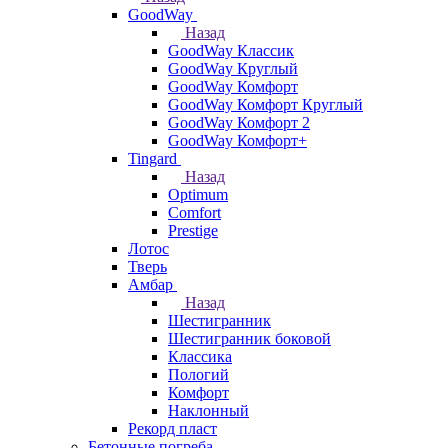
GoodWay
Назад
GoodWay Классик
GoodWay Круглый
GoodWay Комфорт
GoodWay Комфорт Круглый
GoodWay Комфорт 2
GoodWay Комфорт+
Tingard
Назад
Optimum
Comfort
Prestige
Лотос
Тверь
Амбар
Назад
Шестигранник
Шестигранник боковой
Классика
Пологий
Комфорт
Наклонный
Рекорд пласт
Бетонные погреба