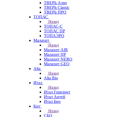
ТВЕРЬ Аэро
ТВЕРЬ Classic
ТВЕРЬ ПРО
ТОПАС
Назад
ТОПАС-С
ТОПАС ПР
ТОПАЭРО
Малахит
Назад
Малахит AIR
Малахит ПР
Малахит NERO
Малахит GEO
Alta
Назад
Alta Bio
Итал
Назад
Итал Горизонт
Итал Антей
Итал Био
Кит
Назад
СБО