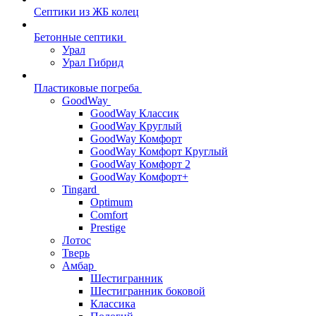
Септики из ЖБ колец
Бетонные септики
Урал
Урал Гибрид
Пластиковые погреба
GoodWay
GoodWay Классик
GoodWay Круглый
GoodWay Комфорт
GoodWay Комфорт Круглый
GoodWay Комфорт 2
GoodWay Комфорт+
Tingard
Optimum
Comfort
Prestige
Лотос
Тверь
Амбар
Шестигранник
Шестигранник боковой
Классика