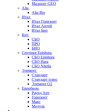
Малахит GEO
Alta
Alta Bio
Итал
Итал Горизонт
Итал Антей
Итал Био
Кит
СБО
ПРО
БИО
Септики Epishura
СБО Epishura
СБО Hara
СБО Nitella
Элемент
Стандарт
Стандарт плюс
Элемент О2
Евробион
Раунд Арт
Горизонт
Макс
Модуль