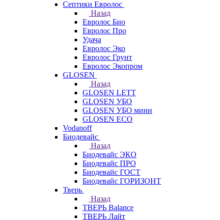
Септики Евролос
Назад
Евролос Био
Евролос Про
Удача
Евролос Эко
Евролос Грунт
Евролос Экопром
GLOSEN
Назад
GLOSEN LETT
GLOSEN УБО
GLOSEN УБО мини
GLOSEN ECO
Vodanoff
Биодевайс
Назад
Биодевайс ЭКО
Биодевайс ПРО
Биодевайс ГОСТ
Биодевайс ГОРИЗОНТ
Тверь
Назад
ТВЕРЬ Balance
ТВЕРЬ Лайт