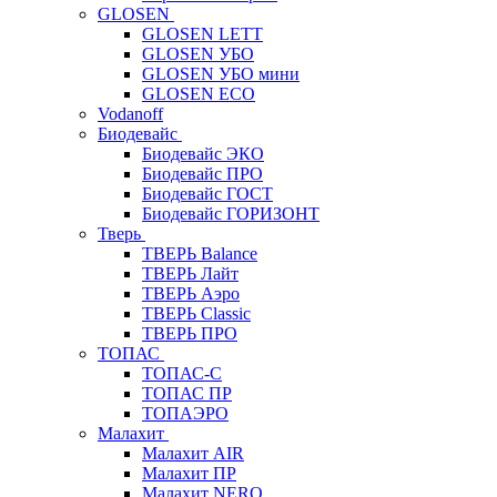
GLOSEN
GLOSEN LETT
GLOSEN УБО
GLOSEN УБО мини
GLOSEN ECO
Vodanoff
Биодевайс
Биодевайс ЭКО
Биодевайс ПРО
Биодевайс ГОСТ
Биодевайс ГОРИЗОНТ
Тверь
ТВЕРЬ Balance
ТВЕРЬ Лайт
ТВЕРЬ Аэро
ТВЕРЬ Classic
ТВЕРЬ ПРО
ТОПАС
ТОПАС-С
ТОПАС ПР
ТОПАЭРО
Малахит
Малахит AIR
Малахит ПР
Малахит NERO