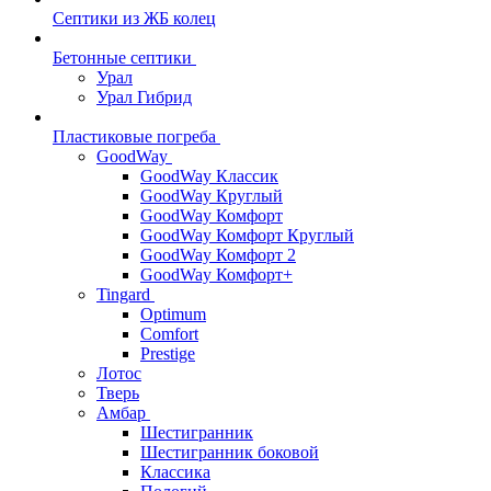
Септики из ЖБ колец
Бетонные септики
Урал
Урал Гибрид
Пластиковые погреба
GoodWay
GoodWay Классик
GoodWay Круглый
GoodWay Комфорт
GoodWay Комфорт Круглый
GoodWay Комфорт 2
GoodWay Комфорт+
Tingard
Optimum
Comfort
Prestige
Лотос
Тверь
Амбар
Шестигранник
Шестигранник боковой
Классика