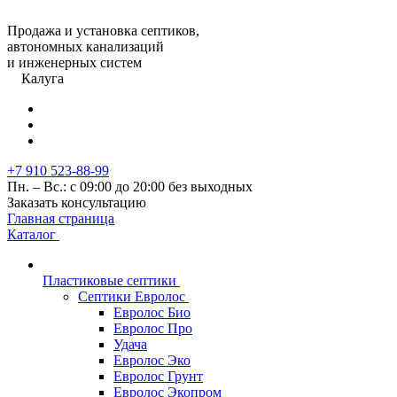
Продажа и установка септиков,
автономных канализаций
и инженерных систем
Калуга
+7 910 523-88-99
Пн. – Вс.: с 09:00 до 20:00 без выходных
Заказать консультацию
Главная страница
Каталог
Пластиковые септики
Септики Евролос
Евролос Био
Евролос Про
Удача
Евролос Эко
Евролос Грунт
Евролос Экопром