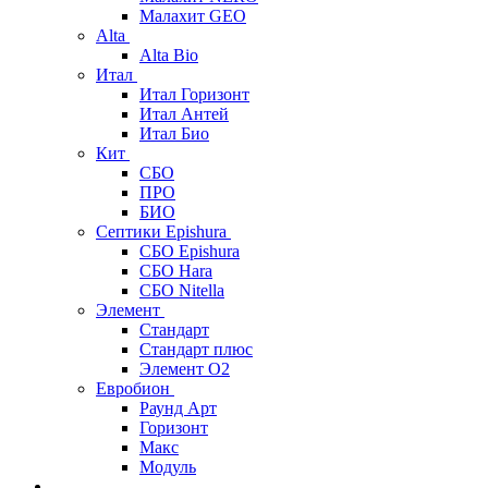
Малахит GEO
Alta
Alta Bio
Итал
Итал Горизонт
Итал Антей
Итал Био
Кит
СБО
ПРО
БИО
Септики Epishura
СБО Epishura
СБО Hara
СБО Nitella
Элемент
Стандарт
Стандарт плюс
Элемент О2
Евробион
Раунд Арт
Горизонт
Макс
Модуль