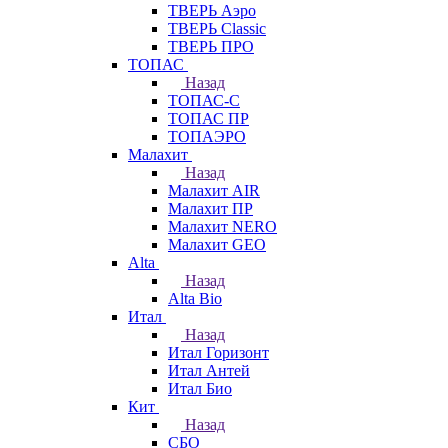
ТВЕРЬ Аэро
ТВЕРЬ Classic
ТВЕРЬ ПРО
ТОПАС
Назад
ТОПАС-С
ТОПАС ПР
ТОПАЭРО
Малахит
Назад
Малахит AIR
Малахит ПР
Малахит NERO
Малахит GEO
Alta
Назад
Alta Bio
Итал
Назад
Итал Горизонт
Итал Антей
Итал Био
Кит
Назад
СБО