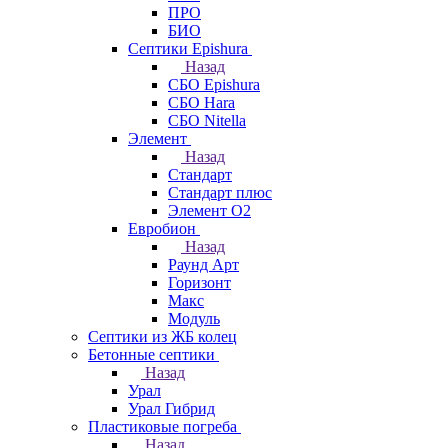
ПРО
БИО
Септики Epishura
Назад
СБО Epishura
СБО Hara
СБО Nitella
Элемент
Назад
Стандарт
Стандарт плюс
Элемент О2
Евробион
Назад
Раунд Арт
Горизонт
Макс
Модуль
Септики из ЖБ колец
Бетонные септики
Назад
Урал
Урал Гибрид
Пластиковые погреба
Назад