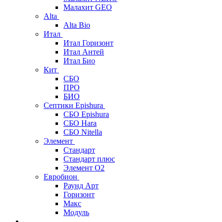
Малахит GEO
Alta
Alta Bio
Итал
Итал Горизонт
Итал Антей
Итал Био
Кит
СБО
ПРО
БИО
Септики Epishura
СБО Epishura
СБО Hara
СБО Nitella
Элемент
Стандарт
Стандарт плюс
Элемент О2
Евробион
Раунд Арт
Горизонт
Макс
Модуль