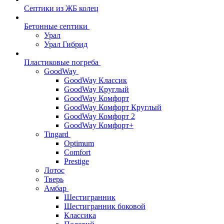
Септики из ЖБ колец
Бетонные септики
Урал
Урал Гибрид
Пластиковые погреба
GoodWay
GoodWay Классик
GoodWay Круглый
GoodWay Комфорт
GoodWay Комфорт Круглый
GoodWay Комфорт 2
GoodWay Комфорт+
Tingard
Optimum
Comfort
Prestige
Лотос
Тверь
Амбар
Шестигранник
Шестигранник боковой
Классика