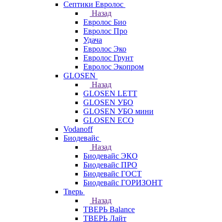
Септики Евролос
Назад
Евролос Био
Евролос Про
Удача
Евролос Эко
Евролос Грунт
Евролос Экопром
GLOSEN
Назад
GLOSEN LETT
GLOSEN УБО
GLOSEN УБО мини
GLOSEN ECO
Vodanoff
Биодевайс
Назад
Биодевайс ЭКО
Биодевайс ПРО
Биодевайс ГОСТ
Биодевайс ГОРИЗОНТ
Тверь
Назад
ТВЕРЬ Balance
ТВЕРЬ Лайт