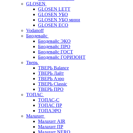
GLOSEN
GLOSEN LETT
GLOSEN УБО
GLOSEN УБО мини
GLOSEN ECO
Vodanoff
Биодевайс
Биодевайс ЭКО
Биодевайс ПРО
Биодевайс ГОСТ
Биодевайс ГОРИЗОНТ
Тверь
ТВЕРЬ Balance
ТВЕРЬ Лайт
ТВЕРЬ Аэро
ТВЕРЬ Classic
ТВЕРЬ ПРО
ТОПАС
ТОПАС-С
ТОПАС ПР
ТОПАЭРО
Малахит
Малахит AIR
Малахит ПР
Малахит NERO