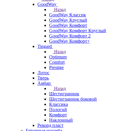
GoodWay
Назад
GoodWay Классик
GoodWay Круглый
GoodWay Комфорт
GoodWay Комфорт Круглый
GoodWay Комфорт 2
GoodWay Комфорт+
Tingard
Назад
Optimum
Comfort
Prestige
Лотос
Тверь
Амбар
Назад
Шестигранник
Шестигранник боковой
Классика
Пологий
Комфорт
Наклонный
Рекорд пласт
Бетонные погреба