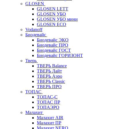
GLOSEN
GLOSEN LETT
GLOSEN УБО
GLOSEN УБО мини
GLOSEN ECO
Vodanoff
Биодевайс
Биодевайс ЭКО
Биодевайс ПРО
Биодевайс ГОСТ
Биодевайс ГОРИЗОНТ
Тверь
ТВЕРЬ Balance
ТВЕРЬ Лайт
ТВЕРЬ Аэро
ТВЕРЬ Classic
ТВЕРЬ ПРО
ТОПАС
ТОПАС-С
ТОПАС ПР
ТОПАЭРО
Малахит
Малахит AIR
Малахит ПР
Малахит NERO