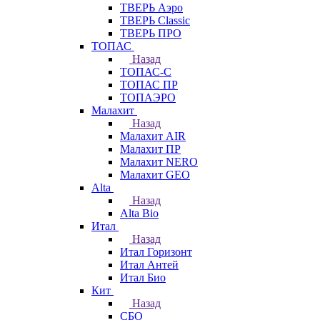
ТВЕРЬ Аэро
ТВЕРЬ Classic
ТВЕРЬ ПРО
ТОПАС
Назад
ТОПАС-С
ТОПАС ПР
ТОПАЭРО
Малахит
Назад
Малахит AIR
Малахит ПР
Малахит NERO
Малахит GEO
Alta
Назад
Alta Bio
Итал
Назад
Итал Горизонт
Итал Антей
Итал Био
Кит
Назад
СБО