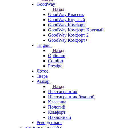
GoodWay
Назад
GoodWay Классик
GoodWay Круглый
GoodWay Комфорт
GoodWay Комфорт Круглый
GoodWay Комфорт 2
GoodWay Комфорт+
Tingard
Назад
Optimum
Comfort
Prestige
Лотос
Тверь
Амбар
Назад
Шестигранник
Шестигранник боковой
Классика
Пологий
Комфорт
Наклонный
Рекорд пласт
Бетонные погреба