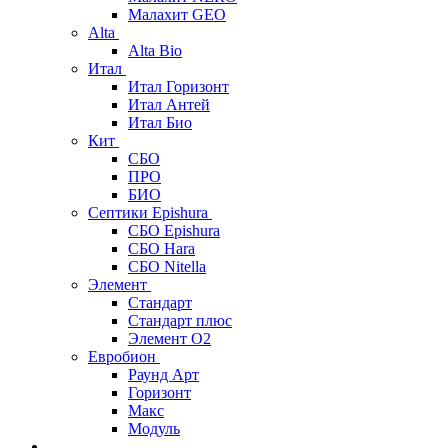
Малахит GEO
Alta
Alta Bio
Итал
Итал Горизонт
Итал Антей
Итал Био
Кит
СБО
ПРО
БИО
Септики Epishura
СБО Epishura
СБО Hara
СБО Nitella
Элемент
Стандарт
Стандарт плюс
Элемент О2
Евробион
Раунд Арт
Горизонт
Макс
Модуль