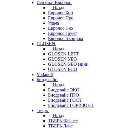
Септики Евролос
Назад
Евролос Био
Евролос Про
Удача
Евролос Эко
Евролос Грунт
Евролос Экопром
GLOSEN
Назад
GLOSEN LETT
GLOSEN УБО
GLOSEN УБО мини
GLOSEN ECO
Vodanoff
Биодевайс
Назад
Биодевайс ЭКО
Биодевайс ПРО
Биодевайс ГОСТ
Биодевайс ГОРИЗОНТ
Тверь
Назад
ТВЕРЬ Balance
ТВЕРЬ Лайт