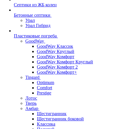
Септики из ЖБ колец
Бетонные септики
Урал
Урал Гибрид
Пластиковые погреба
GoodWay
GoodWay Классик
GoodWay Круглый
GoodWay Комфорт
GoodWay Комфорт Круглый
GoodWay Комфорт 2
GoodWay Комфорт+
Tingard
Optimum
Comfort
Prestige
Лотос
Тверь
Амбар
Шестигранник
Шестигранник боковой
Классика