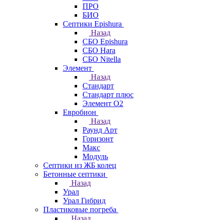
ПРО
БИО
Септики Epishura
Назад
СБО Epishura
СБО Hara
СБО Nitella
Элемент
Назад
Стандарт
Стандарт плюс
Элемент О2
Евробион
Назад
Раунд Арт
Горизонт
Макс
Модуль
Септики из ЖБ колец
Бетонные септики
Назад
Урал
Урал Гибрид
Пластиковые погреба
Назад