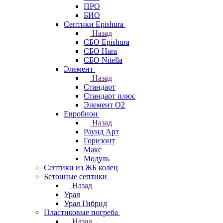
ПРО
БИО
Септики Epishura
Назад
СБО Epishura
СБО Hara
СБО Nitella
Элемент
Назад
Стандарт
Стандарт плюс
Элемент О2
Евробион
Назад
Раунд Арт
Горизонт
Макс
Модуль
Септики из ЖБ колец
Бетонные септики
Назад
Урал
Урал Гибрид
Пластиковые погреба
Назад