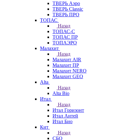
ТВЕРЬ Аэро
ТВЕРЬ Classic
ТВЕРЬ ПРО
ТОПАС
Назад
ТОПАС-С
ТОПАС ПР
ТОПАЭРО
Малахит
Назад
Малахит AIR
Малахит ПР
Малахит NERO
Малахит GEO
Alta
Назад
Alta Bio
Итал
Назад
Итал Горизонт
Итал Антей
Итал Био
Кит
Назад
СБО