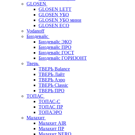
GLOSEN
GLOSEN LETT
GLOSEN УБО
GLOSEN УБО мини
GLOSEN ECO
Vodanoff
Биодевайс
Биодевайс ЭКО
Биодевайс ПРО
Биодевайс ГОСТ
Биодевайс ГОРИЗОНТ
Тверь
ТВЕРЬ Balance
ТВЕРЬ Лайт
ТВЕРЬ Аэро
ТВЕРЬ Classic
ТВЕРЬ ПРО
ТОПАС
ТОПАС-С
ТОПАС ПР
ТОПАЭРО
Малахит
Малахит AIR
Малахит ПР
Малахит NERO