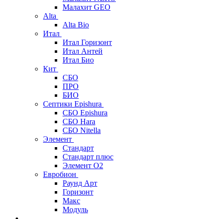
Малахит GEO
Alta
Alta Bio
Итал
Итал Горизонт
Итал Антей
Итал Био
Кит
СБО
ПРО
БИО
Септики Epishura
СБО Epishura
СБО Hara
СБО Nitella
Элемент
Стандарт
Стандарт плюс
Элемент О2
Евробион
Раунд Арт
Горизонт
Макс
Модуль