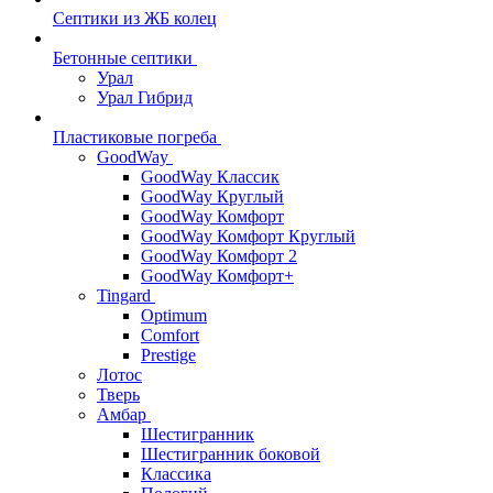
Септики из ЖБ колец
Бетонные септики
Урал
Урал Гибрид
Пластиковые погреба
GoodWay
GoodWay Классик
GoodWay Круглый
GoodWay Комфорт
GoodWay Комфорт Круглый
GoodWay Комфорт 2
GoodWay Комфорт+
Tingard
Optimum
Comfort
Prestige
Лотос
Тверь
Амбар
Шестигранник
Шестигранник боковой
Классика