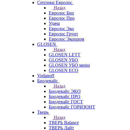
Септики Евролос
Назад
Евролос Био
Евролос Про
Удача
Евролос Эко
Евролос Грунт
Евролос Экопром
GLOSEN
Назад
GLOSEN LETT
GLOSEN УБО
GLOSEN УБО мини
GLOSEN ECO
Vodanoff
Биодевайс
Назад
Биодевайс ЭКО
Биодевайс ПРО
Биодевайс ГОСТ
Биодевайс ГОРИЗОНТ
Тверь
Назад
ТВЕРЬ Balance
ТВЕРЬ Лайт