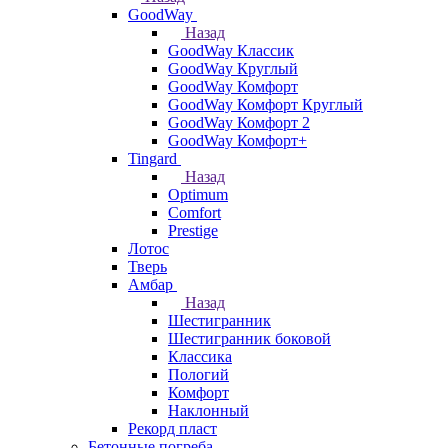
GoodWay
Назад
GoodWay Классик
GoodWay Круглый
GoodWay Комфорт
GoodWay Комфорт Круглый
GoodWay Комфорт 2
GoodWay Комфорт+
Tingard
Назад
Optimum
Comfort
Prestige
Лотос
Тверь
Амбар
Назад
Шестигранник
Шестигранник боковой
Классика
Пологий
Комфорт
Наклонный
Рекорд пласт
Бетонные погреба