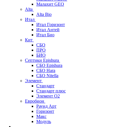
Малахит GEO
Alta
Alta Bio
Итал
Итал Горизонт
Итал Антей
Итал Био
Кит
СБО
ПРО
БИО
Септики Epishura
СБО Epishura
СБО Hara
СБО Nitella
Элемент
Стандарт
Стандарт плюс
Элемент О2
Евробион
Раунд Арт
Горизонт
Макс
Модуль