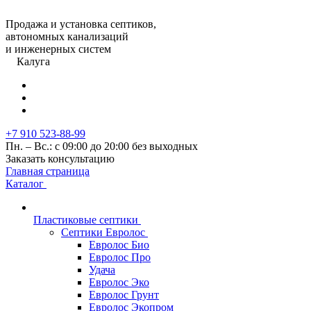
Продажа и установка септиков,
автономных канализаций
и инженерных систем
Калуга
+7 910 523-88-99
Пн. – Вс.: с 09:00 до 20:00 без выходных
Заказать консультацию
Главная страница
Каталог
Пластиковые септики
Септики Евролос
Евролос Био
Евролос Про
Удача
Евролос Эко
Евролос Грунт
Евролос Экопром