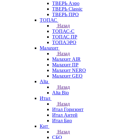
ТВЕРЬ Аэро
ТВЕРЬ Classic
ТВЕРЬ ПРО
ТОПАС
Назад
ТОПАС-С
ТОПАС ПР
ТОПАЭРО
Малахит
Назад
Малахит AIR
Малахит ПР
Малахит NERO
Малахит GEO
Alta
Назад
Alta Bio
Итал
Назад
Итал Горизонт
Итал Антей
Итал Био
Кит
Назад
СБО