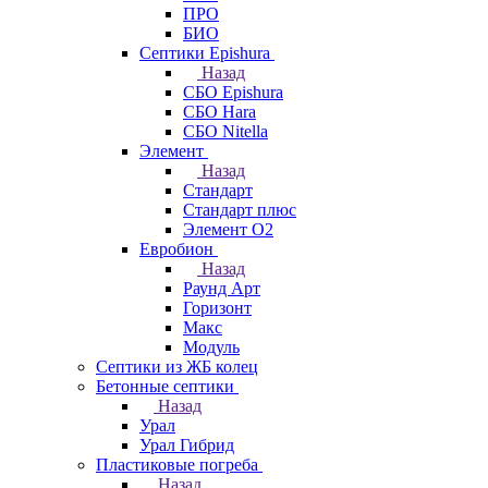
ПРО
БИО
Септики Epishura
Назад
СБО Epishura
СБО Hara
СБО Nitella
Элемент
Назад
Стандарт
Стандарт плюс
Элемент О2
Евробион
Назад
Раунд Арт
Горизонт
Макс
Модуль
Септики из ЖБ колец
Бетонные септики
Назад
Урал
Урал Гибрид
Пластиковые погреба
Назад