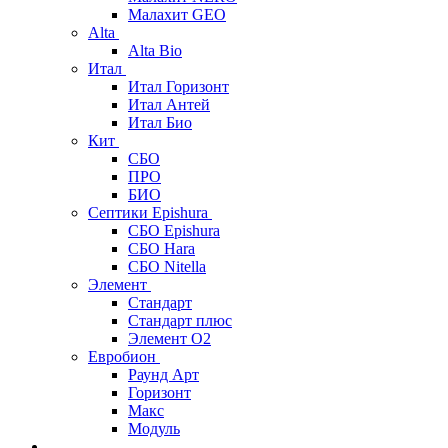
Малахит GEO
Alta
Alta Bio
Итал
Итал Горизонт
Итал Антей
Итал Био
Кит
СБО
ПРО
БИО
Септики Epishura
СБО Epishura
СБО Hara
СБО Nitella
Элемент
Стандарт
Стандарт плюс
Элемент О2
Евробион
Раунд Арт
Горизонт
Макс
Модуль