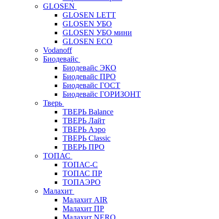
GLOSEN
GLOSEN LETT
GLOSEN УБО
GLOSEN УБО мини
GLOSEN ECO
Vodanoff
Биодевайс
Биодевайс ЭКО
Биодевайс ПРО
Биодевайс ГОСТ
Биодевайс ГОРИЗОНТ
Тверь
ТВЕРЬ Balance
ТВЕРЬ Лайт
ТВЕРЬ Аэро
ТВЕРЬ Classic
ТВЕРЬ ПРО
ТОПАС
ТОПАС-С
ТОПАС ПР
ТОПАЭРО
Малахит
Малахит AIR
Малахит ПР
Малахит NERO