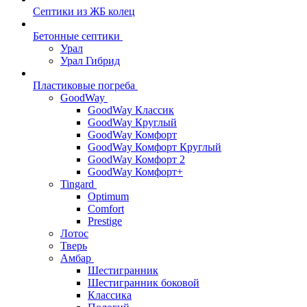
Септики из ЖБ колец
Бетонные септики
Урал
Урал Гибрид
Пластиковые погреба
GoodWay
GoodWay Классик
GoodWay Круглый
GoodWay Комфорт
GoodWay Комфорт Круглый
GoodWay Комфорт 2
GoodWay Комфорт+
Tingard
Optimum
Comfort
Prestige
Лотос
Тверь
Амбар
Шестигранник
Шестигранник боковой
Классика