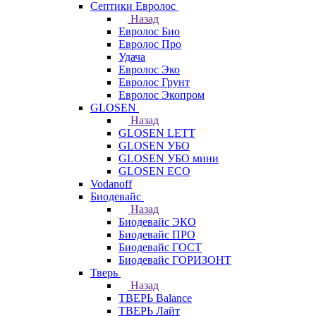
Септики Евролос
Назад
Евролос Био
Евролос Про
Удача
Евролос Эко
Евролос Грунт
Евролос Экопром
GLOSEN
Назад
GLOSEN LETT
GLOSEN УБО
GLOSEN УБО мини
GLOSEN ECO
Vodanoff
Биодевайс
Назад
Биодевайс ЭКО
Биодевайс ПРО
Биодевайс ГОСТ
Биодевайс ГОРИЗОНТ
Тверь
Назад
ТВЕРЬ Balance
ТВЕРЬ Лайт