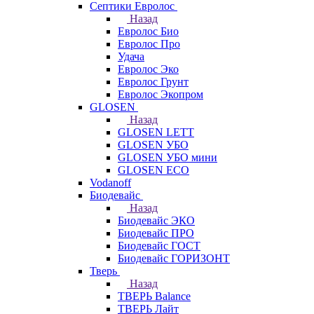
Септики Евролос
Назад
Евролос Био
Евролос Про
Удача
Евролос Эко
Евролос Грунт
Евролос Экопром
GLOSEN
Назад
GLOSEN LETT
GLOSEN УБО
GLOSEN УБО мини
GLOSEN ECO
Vodanoff
Биодевайс
Назад
Биодевайс ЭКО
Биодевайс ПРО
Биодевайс ГОСТ
Биодевайс ГОРИЗОНТ
Тверь
Назад
ТВЕРЬ Balance
ТВЕРЬ Лайт