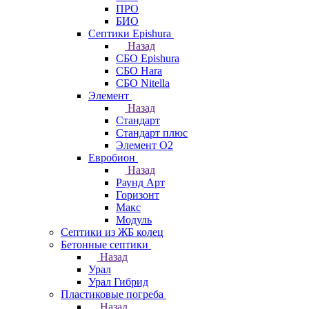
ПРО
БИО
Септики Epishura
Назад
СБО Epishura
СБО Hara
СБО Nitella
Элемент
Назад
Стандарт
Стандарт плюс
Элемент О2
Евробион
Назад
Раунд Арт
Горизонт
Макс
Модуль
Септики из ЖБ колец
Бетонные септики
Назад
Урал
Урал Гибрид
Пластиковые погреба
Назад