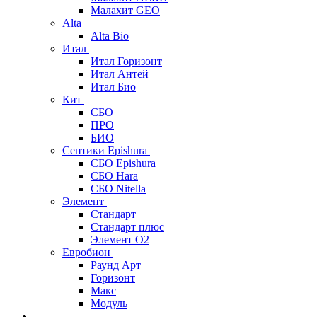
Малахит GEO
Alta
Alta Bio
Итал
Итал Горизонт
Итал Антей
Итал Био
Кит
СБО
ПРО
БИО
Септики Epishura
СБО Epishura
СБО Hara
СБО Nitella
Элемент
Стандарт
Стандарт плюс
Элемент О2
Евробион
Раунд Арт
Горизонт
Макс
Модуль