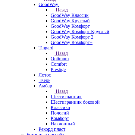
GoodWay
Назад
GoodWay Классик
GoodWay Круглый
GoodWay Комфорт
GoodWay Комфорт Круглый
GoodWay Комфорт 2
GoodWay Комфорт+
Tingard
Назад
Optimum
Comfort
Prestige
Лотос
Тверь
Амбар
Назад
Шестигранник
Шестигранник боковой
Классика
Пологий
Комфорт
Наклонный
Рекорд пласт
Бетонные погреба