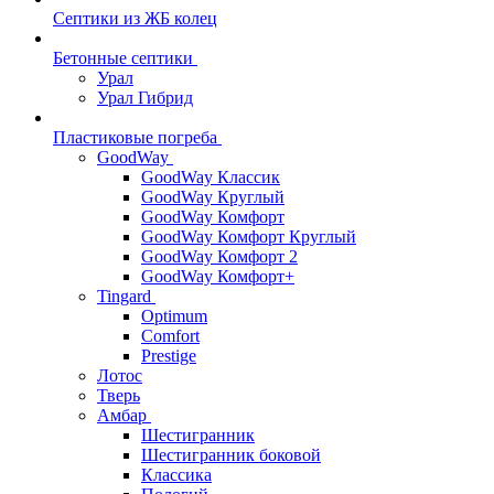
Септики из ЖБ колец
Бетонные септики
Урал
Урал Гибрид
Пластиковые погреба
GoodWay
GoodWay Классик
GoodWay Круглый
GoodWay Комфорт
GoodWay Комфорт Круглый
GoodWay Комфорт 2
GoodWay Комфорт+
Tingard
Optimum
Comfort
Prestige
Лотос
Тверь
Амбар
Шестигранник
Шестигранник боковой
Классика