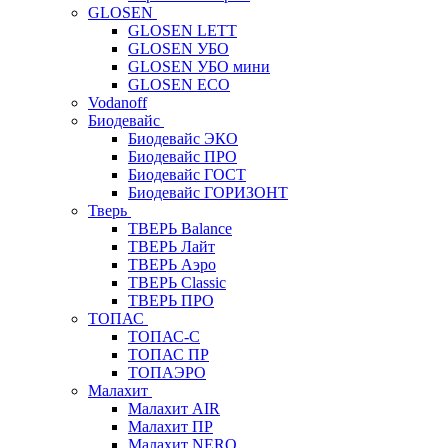
GLOSEN
GLOSEN LETT
GLOSEN УБО
GLOSEN УБО мини
GLOSEN ECO
Vodanoff
Биодевайс
Биодевайс ЭКО
Биодевайс ПРО
Биодевайс ГОСТ
Биодевайс ГОРИЗОНТ
Тверь
ТВЕРЬ Balance
ТВЕРЬ Лайт
ТВЕРЬ Аэро
ТВЕРЬ Classic
ТВЕРЬ ПРО
ТОПАС
ТОПАС-С
ТОПАС ПР
ТОПАЭРО
Малахит
Малахит AIR
Малахит ПР
Малахит NERO