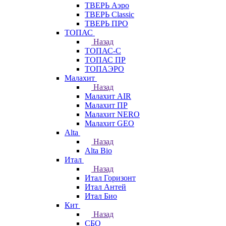
ТВЕРЬ Аэро
ТВЕРЬ Classic
ТВЕРЬ ПРО
ТОПАС
Назад
ТОПАС-С
ТОПАС ПР
ТОПАЭРО
Малахит
Назад
Малахит AIR
Малахит ПР
Малахит NERO
Малахит GEO
Alta
Назад
Alta Bio
Итал
Назад
Итал Горизонт
Итал Антей
Итал Био
Кит
Назад
СБО