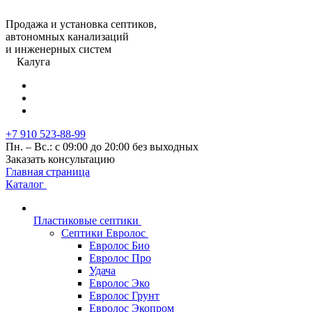
Продажа и установка септиков,
автономных канализаций
и инженерных систем
Калуга
+7 910 523-88-99
Пн. – Вс.: с 09:00 до 20:00 без выходных
Заказать консультацию
Главная страница
Каталог
Пластиковые септики
Септики Евролос
Евролос Био
Евролос Про
Удача
Евролос Эко
Евролос Грунт
Евролос Экопром