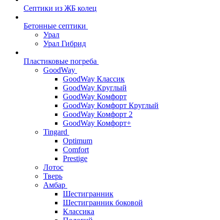
Септики из ЖБ колец
Бетонные септики
Урал
Урал Гибрид
Пластиковые погреба
GoodWay
GoodWay Классик
GoodWay Круглый
GoodWay Комфорт
GoodWay Комфорт Круглый
GoodWay Комфорт 2
GoodWay Комфорт+
Tingard
Optimum
Comfort
Prestige
Лотос
Тверь
Амбар
Шестигранник
Шестигранник боковой
Классика