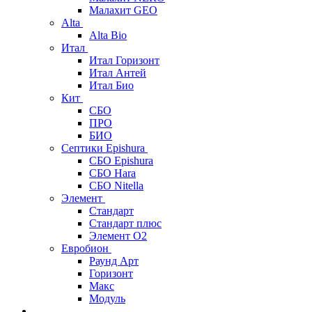
Малахит GEO
Alta
Alta Bio
Итал
Итал Горизонт
Итал Антей
Итал Био
Кит
СБО
ПРО
БИО
Септики Epishura
СБО Epishura
СБО Hara
СБО Nitella
Элемент
Стандарт
Стандарт плюс
Элемент О2
Евробион
Раунд Арт
Горизонт
Макс
Модуль