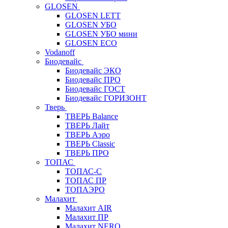
GLOSEN
GLOSEN LETT
GLOSEN УБО
GLOSEN УБО мини
GLOSEN ECO
Vodanoff
Биодевайс
Биодевайс ЭКО
Биодевайс ПРО
Биодевайс ГОСТ
Биодевайс ГОРИЗОНТ
Тверь
ТВЕРЬ Balance
ТВЕРЬ Лайт
ТВЕРЬ Аэро
ТВЕРЬ Classic
ТВЕРЬ ПРО
ТОПАС
ТОПАС-С
ТОПАС ПР
ТОПАЭРО
Малахит
Малахит AIR
Малахит ПР
Малахит NERO