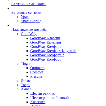
Септики из ЖБ колец
Бетонные септики
Урал
Урал Гибрид
Пластиковые погреба
GoodWay
GoodWay Классик
GoodWay Круглый
GoodWay Комфорт
GoodWay Комфорт Круглый
GoodWay Комфорт 2
GoodWay Комфорт+
Tingard
Optimum
Comfort
Prestige
Лотос
Тверь
Амбар
Шестигранник
Шестигранник боковой
Классика