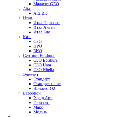
Малахит GEO
Alta
Alta Bio
Итал
Итал Горизонт
Итал Антей
Итал Био
Кит
СБО
ПРО
БИО
Септики Epishura
СБО Epishura
СБО Hara
СБО Nitella
Элемент
Стандарт
Стандарт плюс
Элемент О2
Евробион
Раунд Арт
Горизонт
Макс
Модуль