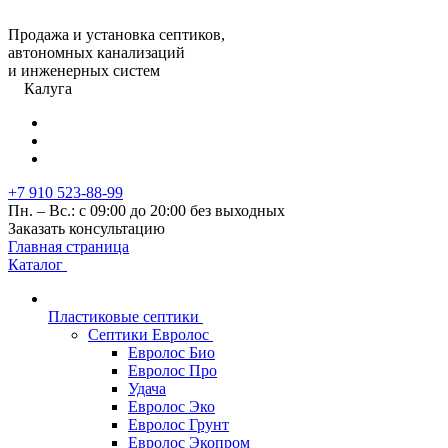
Продажа и установка септиков,
автономных канализаций
и инженерных систем
Калуга
+7 910 523-88-99
Пн. – Вс.: с 09:00 до 20:00 без выходных
Заказать консультацию
Главная страница
Каталог
Пластиковые септики
Септики Евролос
Евролос Био
Евролос Про
Удача
Евролос Эко
Евролос Грунт
Евролос Экопром