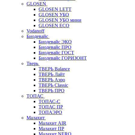
GLOSEN
GLOSEN LETT
GLOSEN УБО
GLOSEN УБО мини
GLOSEN ECO
Vodanoff
Биодевайс
Биодевайс ЭКО
Биодевайс ПРО
Биодевайс ГОСТ
Биодевайс ГОРИЗОНТ
Тверь
ТВЕРЬ Balance
ТВЕРЬ Лайт
ТВЕРЬ Аэро
ТВЕРЬ Classic
ТВЕРЬ ПРО
ТОПАС
ТОПАС-С
ТОПАС ПР
ТОПАЭРО
Малахит
Малахит AIR
Малахит ПР
Малахит NERO