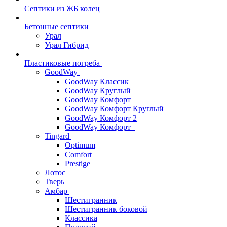
Септики из ЖБ колец
Бетонные септики
Урал
Урал Гибрид
Пластиковые погреба
GoodWay
GoodWay Классик
GoodWay Круглый
GoodWay Комфорт
GoodWay Комфорт Круглый
GoodWay Комфорт 2
GoodWay Комфорт+
Tingard
Optimum
Comfort
Prestige
Лотос
Тверь
Амбар
Шестигранник
Шестигранник боковой
Классика