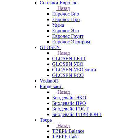
Септики Евролос
Назад
Евролос Био
Евролос Про
Удача
Евролос Эко
Евролос Грунт
Евролос Экопром
GLOSEN
Назад
GLOSEN LETT
GLOSEN УБО
GLOSEN УБО мини
GLOSEN ECO
Vodanoff
Биодевайс
Назад
Биодевайс ЭКО
Биодевайс ПРО
Биодевайс ГОСТ
Биодевайс ГОРИЗОНТ
Тверь
Назад
ТВЕРЬ Balance
ТВЕРЬ Лайт