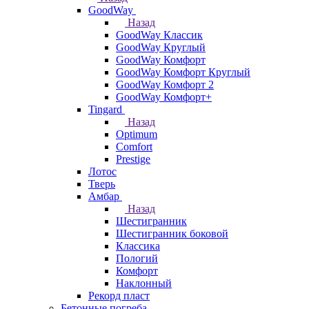
GoodWay
Назад
GoodWay Классик
GoodWay Круглый
GoodWay Комфорт
GoodWay Комфорт Круглый
GoodWay Комфорт 2
GoodWay Комфорт+
Tingard
Назад
Optimum
Comfort
Prestige
Лотос
Тверь
Амбар
Назад
Шестигранник
Шестигранник боковой
Классика
Пологий
Комфорт
Наклонный
Рекорд пласт
Бетонные погреба