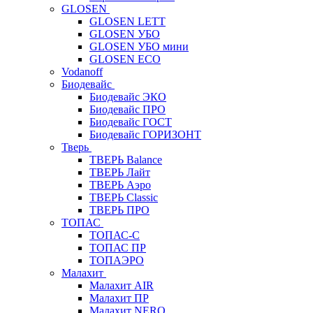
GLOSEN
GLOSEN LETT
GLOSEN УБО
GLOSEN УБО мини
GLOSEN ECO
Vodanoff
Биодевайс
Биодевайс ЭКО
Биодевайс ПРО
Биодевайс ГОСТ
Биодевайс ГОРИЗОНТ
Тверь
ТВЕРЬ Balance
ТВЕРЬ Лайт
ТВЕРЬ Аэро
ТВЕРЬ Classic
ТВЕРЬ ПРО
ТОПАС
ТОПАС-С
ТОПАС ПР
ТОПАЭРО
Малахит
Малахит AIR
Малахит ПР
Малахит NERO