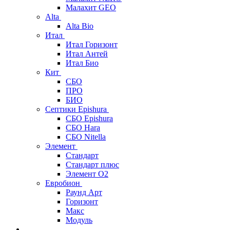
Малахит GEO
Alta
Alta Bio
Итал
Итал Горизонт
Итал Антей
Итал Био
Кит
СБО
ПРО
БИО
Септики Epishura
СБО Epishura
СБО Hara
СБО Nitella
Элемент
Стандарт
Стандарт плюс
Элемент О2
Евробион
Раунд Арт
Горизонт
Макс
Модуль