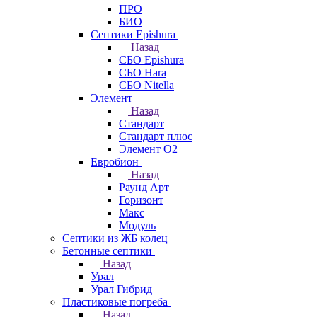
ПРО
БИО
Септики Epishura
Назад
СБО Epishura
СБО Hara
СБО Nitella
Элемент
Назад
Стандарт
Стандарт плюс
Элемент О2
Евробион
Назад
Раунд Арт
Горизонт
Макс
Модуль
Септики из ЖБ колец
Бетонные септики
Назад
Урал
Урал Гибрид
Пластиковые погреба
Назад