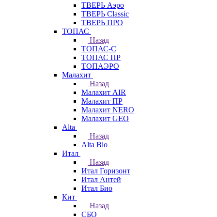
ТВЕРЬ Аэро
ТВЕРЬ Classic
ТВЕРЬ ПРО
ТОПАС
Назад
ТОПАС-С
ТОПАС ПР
ТОПАЭРО
Малахит
Назад
Малахит AIR
Малахит ПР
Малахит NERO
Малахит GEO
Alta
Назад
Alta Bio
Итал
Назад
Итал Горизонт
Итал Антей
Итал Био
Кит
Назад
СБО