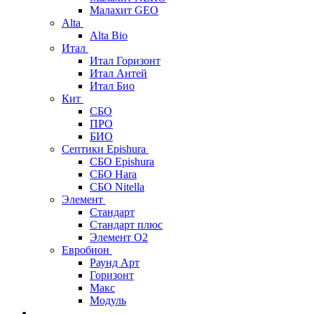
Малахит GEO
Alta
Alta Bio
Итал
Итал Горизонт
Итал Антей
Итал Био
Кит
СБО
ПРО
БИО
Септики Epishura
СБО Epishura
СБО Hara
СБО Nitella
Элемент
Стандарт
Стандарт плюс
Элемент О2
Евробион
Раунд Арт
Горизонт
Макс
Модуль