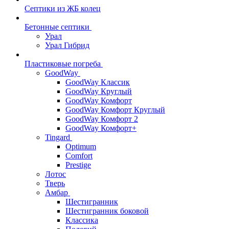
Септики из ЖБ колец
Бетонные септики
Урал
Урал Гибрид
Пластиковые погреба
GoodWay
GoodWay Классик
GoodWay Круглый
GoodWay Комфорт
GoodWay Комфорт Круглый
GoodWay Комфорт 2
GoodWay Комфорт+
Tingard
Optimum
Comfort
Prestige
Лотос
Тверь
Амбар
Шестигранник
Шестигранник боковой
Классика