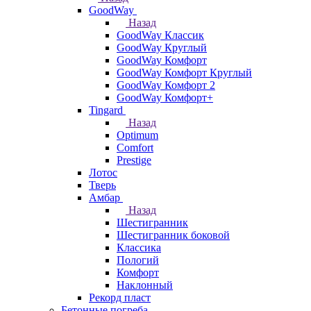
GoodWay
Назад
GoodWay Классик
GoodWay Круглый
GoodWay Комфорт
GoodWay Комфорт Круглый
GoodWay Комфорт 2
GoodWay Комфорт+
Tingard
Назад
Optimum
Comfort
Prestige
Лотос
Тверь
Амбар
Назад
Шестигранник
Шестигранник боковой
Классика
Пологий
Комфорт
Наклонный
Рекорд пласт
Бетонные погреба