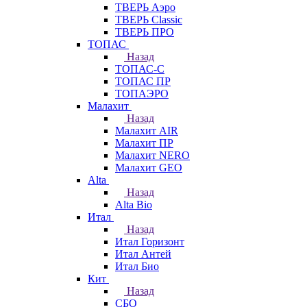
ТВЕРЬ Аэро
ТВЕРЬ Classic
ТВЕРЬ ПРО
ТОПАС
Назад
ТОПАС-С
ТОПАС ПР
ТОПАЭРО
Малахит
Назад
Малахит AIR
Малахит ПР
Малахит NERO
Малахит GEO
Alta
Назад
Alta Bio
Итал
Назад
Итал Горизонт
Итал Антей
Итал Био
Кит
Назад
СБО