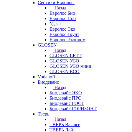
Септики Евролос
Назад
Евролос Био
Евролос Про
Удача
Евролос Эко
Евролос Грунт
Евролос Экопром
GLOSEN
Назад
GLOSEN LETT
GLOSEN УБО
GLOSEN УБО мини
GLOSEN ECO
Vodanoff
Биодевайс
Назад
Биодевайс ЭКО
Биодевайс ПРО
Биодевайс ГОСТ
Биодевайс ГОРИЗОНТ
Тверь
Назад
ТВЕРЬ Balance
ТВЕРЬ Лайт