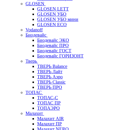
GLOSEN
GLOSEN LETT
GLOSEN УБО
GLOSEN УБО мини
GLOSEN ECO
Vodanoff
Биодевайс
Биодевайс ЭКО
Биодевайс ПРО
Биодевайс ГОСТ
Биодевайс ГОРИЗОНТ
Тверь
ТВЕРЬ Balance
ТВЕРЬ Лайт
ТВЕРЬ Аэро
ТВЕРЬ Classic
ТВЕРЬ ПРО
ТОПАС
ТОПАС-С
ТОПАС ПР
ТОПАЭРО
Малахит
Малахит AIR
Малахит ПР
Малахит NERO