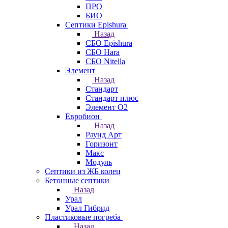
ПРО
БИО
Септики Epishura
Назад
СБО Epishura
СБО Hara
СБО Nitella
Элемент
Назад
Стандарт
Стандарт плюс
Элемент О2
Евробион
Назад
Раунд Арт
Горизонт
Макс
Модуль
Септики из ЖБ колец
Бетонные септики
Назад
Урал
Урал Гибрид
Пластиковые погреба
Назад