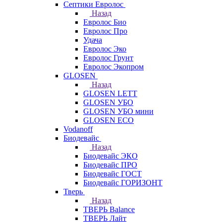
Септики Евролос
Назад
Евролос Био
Евролос Про
Удача
Евролос Эко
Евролос Грунт
Евролос Экопром
GLOSEN
Назад
GLOSEN LETT
GLOSEN УБО
GLOSEN УБО мини
GLOSEN ECO
Vodanoff
Биодевайс
Назад
Биодевайс ЭКО
Биодевайс ПРО
Биодевайс ГОСТ
Биодевайс ГОРИЗОНТ
Тверь
Назад
ТВЕРЬ Balance
ТВЕРЬ Лайт