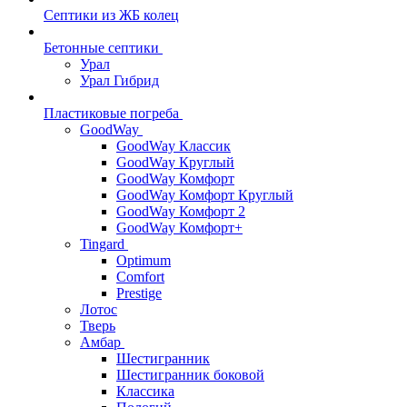
Септики из ЖБ колец
Бетонные септики
Урал
Урал Гибрид
Пластиковые погреба
GoodWay
GoodWay Классик
GoodWay Круглый
GoodWay Комфорт
GoodWay Комфорт Круглый
GoodWay Комфорт 2
GoodWay Комфорт+
Tingard
Optimum
Comfort
Prestige
Лотос
Тверь
Амбар
Шестигранник
Шестигранник боковой
Классика