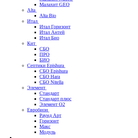
Малахит GEO
Alta
Alta Bio
Итал
Итал Горизонт
Итал Антей
Итал Био
Кит
СБО
ПРО
БИО
Септики Epishura
СБО Epishura
СБО Hara
СБО Nitella
Элемент
Стандарт
Стандарт плюс
Элемент О2
Евробион
Раунд Арт
Горизонт
Макс
Модуль