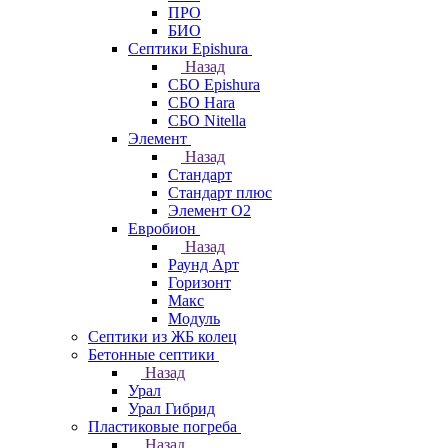
ПРО
БИО
Септики Epishura
Назад
СБО Epishura
СБО Hara
СБО Nitella
Элемент
Назад
Стандарт
Стандарт плюс
Элемент О2
Евробион
Назад
Раунд Арт
Горизонт
Макс
Модуль
Септики из ЖБ колец
Бетонные септики
Назад
Урал
Урал Гибрид
Пластиковые погреба
Назад