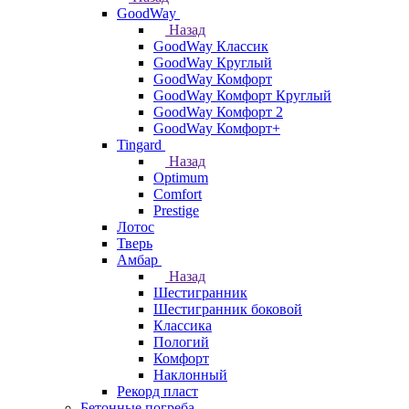
GoodWay
Назад
GoodWay Классик
GoodWay Круглый
GoodWay Комфорт
GoodWay Комфорт Круглый
GoodWay Комфорт 2
GoodWay Комфорт+
Tingard
Назад
Optimum
Comfort
Prestige
Лотос
Тверь
Амбар
Назад
Шестигранник
Шестигранник боковой
Классика
Пологий
Комфорт
Наклонный
Рекорд пласт
Бетонные погреба