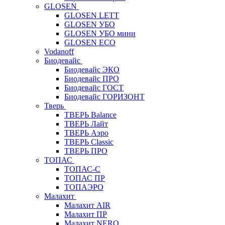
GLOSEN
GLOSEN LETT
GLOSEN УБО
GLOSEN УБО мини
GLOSEN ECO
Vodanoff
Биодевайс
Биодевайс ЭКО
Биодевайс ПРО
Биодевайс ГОСТ
Биодевайс ГОРИЗОНТ
Тверь
ТВЕРЬ Balance
ТВЕРЬ Лайт
ТВЕРЬ Аэро
ТВЕРЬ Classic
ТВЕРЬ ПРО
ТОПАС
ТОПАС-С
ТОПАС ПР
ТОПАЭРО
Малахит
Малахит AIR
Малахит ПР
Малахит NERO