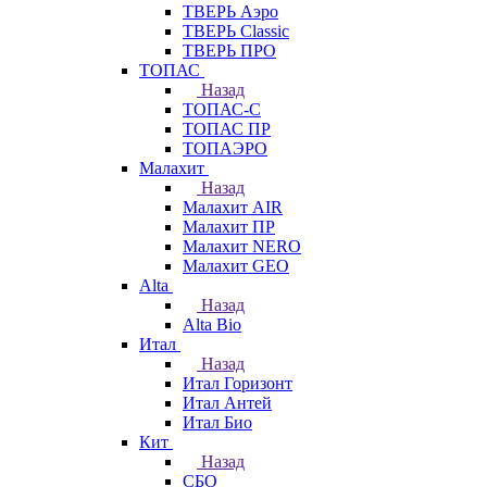
ТВЕРЬ Аэро
ТВЕРЬ Classic
ТВЕРЬ ПРО
ТОПАС
Назад
ТОПАС-С
ТОПАС ПР
ТОПАЭРО
Малахит
Назад
Малахит AIR
Малахит ПР
Малахит NERO
Малахит GEO
Alta
Назад
Alta Bio
Итал
Назад
Итал Горизонт
Итал Антей
Итал Био
Кит
Назад
СБО