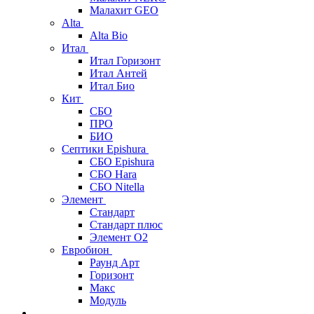
Малахит GEO
Alta
Alta Bio
Итал
Итал Горизонт
Итал Антей
Итал Био
Кит
СБО
ПРО
БИО
Септики Epishura
СБО Epishura
СБО Hara
СБО Nitella
Элемент
Стандарт
Стандарт плюс
Элемент О2
Евробион
Раунд Арт
Горизонт
Макс
Модуль