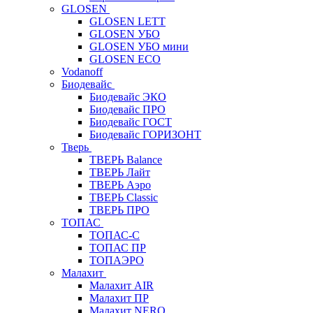
GLOSEN
GLOSEN LETT
GLOSEN УБО
GLOSEN УБО мини
GLOSEN ECO
Vodanoff
Биодевайс
Биодевайс ЭКО
Биодевайс ПРО
Биодевайс ГОСТ
Биодевайс ГОРИЗОНТ
Тверь
ТВЕРЬ Balance
ТВЕРЬ Лайт
ТВЕРЬ Аэро
ТВЕРЬ Classic
ТВЕРЬ ПРО
ТОПАС
ТОПАС-С
ТОПАС ПР
ТОПАЭРО
Малахит
Малахит AIR
Малахит ПР
Малахит NERO