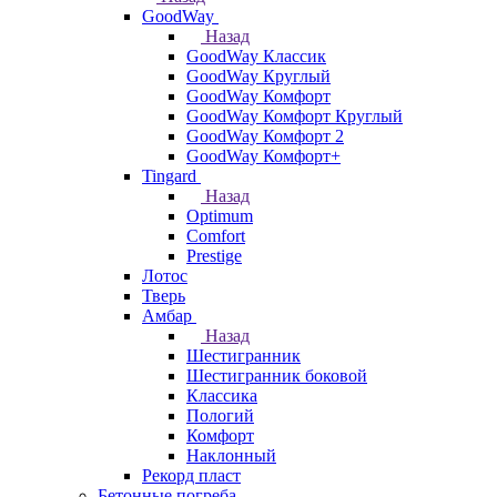
GoodWay
Назад
GoodWay Классик
GoodWay Круглый
GoodWay Комфорт
GoodWay Комфорт Круглый
GoodWay Комфорт 2
GoodWay Комфорт+
Tingard
Назад
Optimum
Comfort
Prestige
Лотос
Тверь
Амбар
Назад
Шестигранник
Шестигранник боковой
Классика
Пологий
Комфорт
Наклонный
Рекорд пласт
Бетонные погреба