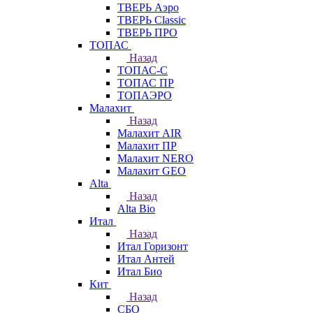
ТВЕРЬ Аэро
ТВЕРЬ Classic
ТВЕРЬ ПРО
ТОПАС
Назад
ТОПАС-С
ТОПАС ПР
ТОПАЭРО
Малахит
Назад
Малахит AIR
Малахит ПР
Малахит NERO
Малахит GEO
Alta
Назад
Alta Bio
Итал
Назад
Итал Горизонт
Итал Антей
Итал Био
Кит
Назад
СБО