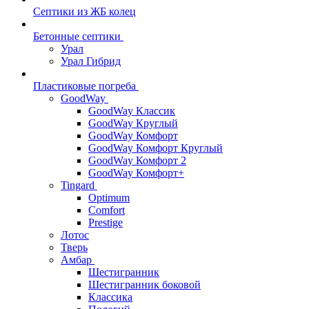
Септики из ЖБ колец
Бетонные септики
Урал
Урал Гибрид
Пластиковые погреба
GoodWay
GoodWay Классик
GoodWay Круглый
GoodWay Комфорт
GoodWay Комфорт Круглый
GoodWay Комфорт 2
GoodWay Комфорт+
Tingard
Optimum
Comfort
Prestige
Лотос
Тверь
Амбар
Шестигранник
Шестигранник боковой
Классика