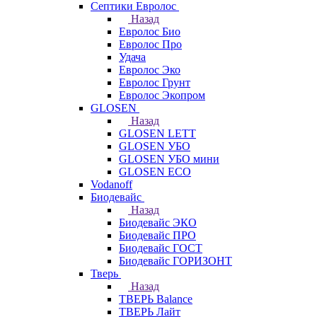
Септики Евролос
Назад
Евролос Био
Евролос Про
Удача
Евролос Эко
Евролос Грунт
Евролос Экопром
GLOSEN
Назад
GLOSEN LETT
GLOSEN УБО
GLOSEN УБО мини
GLOSEN ECO
Vodanoff
Биодевайс
Назад
Биодевайс ЭКО
Биодевайс ПРО
Биодевайс ГОСТ
Биодевайс ГОРИЗОНТ
Тверь
Назад
ТВЕРЬ Balance
ТВЕРЬ Лайт