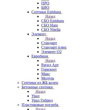
ПРО
БИО
Септики Epishura
Назад
СБО Epishura
СБО Hara
СБО Nitella
Элемент
Назад
Стандарт
Стандарт плюс
Элемент О2
Евробион
Назад
Раунд Арт
Горизонт
Макс
Модуль
Септики из ЖБ колец
Бетонные септики
Назад
Урал
Урал Гибрид
Пластиковые погреба
Назад