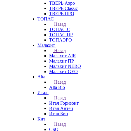
ТВЕРЬ Аэро
ТВЕРЬ Classic
ТВЕРЬ ПРО
ТОПАС
Назад
ТОПАС-С
ТОПАС ПР
ТОПАЭРО
Малахит
Назад
Малахит AIR
Малахит ПР
Малахит NERO
Малахит GEO
Alta
Назад
Alta Bio
Итал
Назад
Итал Горизонт
Итал Антей
Итал Био
Кит
Назад
СБО