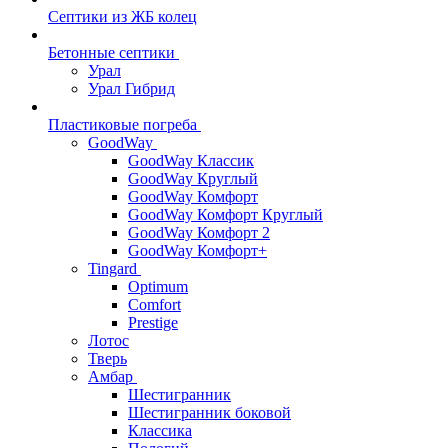
Септики из ЖБ колец
Бетонные септики
Урал
Урал Гибрид
Пластиковые погреба
GoodWay
GoodWay Классик
GoodWay Круглый
GoodWay Комфорт
GoodWay Комфорт Круглый
GoodWay Комфорт 2
GoodWay Комфорт+
Tingard
Optimum
Comfort
Prestige
Лотос
Тверь
Амбар
Шестигранник
Шестигранник боковой
Классика