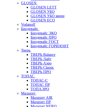
GLOSEN
GLOSEN LETT
GLOSEN УБО
GLOSEN УБО мини
GLOSEN ECO
Vodanoff
Биодевайс
Биодевайс ЭКО
Биодевайс ПРО
Биодевайс ГОСТ
Биодевайс ГОРИЗОНТ
Тверь
ТВЕРЬ Balance
ТВЕРЬ Лайт
ТВЕРЬ Аэро
ТВЕРЬ Classic
ТВЕРЬ ПРО
ТОПАС
ТОПАС-С
ТОПАС ПР
ТОПАЭРО
Малахит
Малахит AIR
Малахит ПР
Малахит NERO