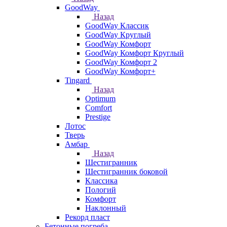
GoodWay
Назад
GoodWay Классик
GoodWay Круглый
GoodWay Комфорт
GoodWay Комфорт Круглый
GoodWay Комфорт 2
GoodWay Комфорт+
Tingard
Назад
Optimum
Comfort
Prestige
Лотос
Тверь
Амбар
Назад
Шестигранник
Шестигранник боковой
Классика
Пологий
Комфорт
Наклонный
Рекорд пласт
Бетонные погреба