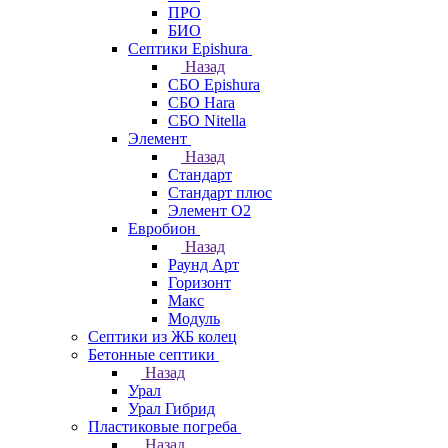
ПРО
БИО
Септики Epishura
Назад
СБО Epishura
СБО Hara
СБО Nitella
Элемент
Назад
Стандарт
Стандарт плюс
Элемент О2
Евробион
Назад
Раунд Арт
Горизонт
Макс
Модуль
Септики из ЖБ колец
Бетонные септики
Назад
Урал
Урал Гибрид
Пластиковые погреба
Назад