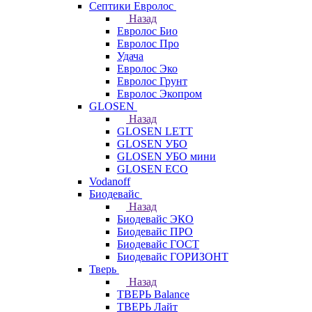
Септики Евролос
Назад
Евролос Био
Евролос Про
Удача
Евролос Эко
Евролос Грунт
Евролос Экопром
GLOSEN
Назад
GLOSEN LETT
GLOSEN УБО
GLOSEN УБО мини
GLOSEN ECO
Vodanoff
Биодевайс
Назад
Биодевайс ЭКО
Биодевайс ПРО
Биодевайс ГОСТ
Биодевайс ГОРИЗОНТ
Тверь
Назад
ТВЕРЬ Balance
ТВЕРЬ Лайт