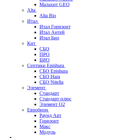
Малахит GEO
Alta
Alta Bio
Итал
Итал Горизонт
Итал Антей
Итал Био
Кит
СБО
ПРО
БИО
Септики Epishura
СБО Epishura
СБО Hara
СБО Nitella
Элемент
Стандарт
Стандарт плюс
Элемент О2
Евробион
Раунд Арт
Горизонт
Макс
Модуль