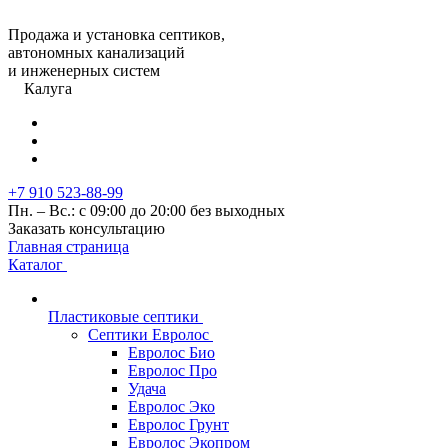
Продажа и установка септиков,
автономных канализаций
и инженерных систем
Калуга
+7 910 523-88-99
Пн. – Вс.: с 09:00 до 20:00 без выходных
Заказать консультацию
Главная страница
Каталог
Пластиковые септики
Септики Евролос
Евролос Био
Евролос Про
Удача
Евролос Эко
Евролос Грунт
Евролос Экопром