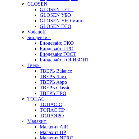
GLOSEN
GLOSEN LETT
GLOSEN УБО
GLOSEN УБО мини
GLOSEN ECO
Vodanoff
Биодевайс
Биодевайс ЭКО
Биодевайс ПРО
Биодевайс ГОСТ
Биодевайс ГОРИЗОНТ
Тверь
ТВЕРЬ Balance
ТВЕРЬ Лайт
ТВЕРЬ Аэро
ТВЕРЬ Classic
ТВЕРЬ ПРО
ТОПАС
ТОПАС-С
ТОПАС ПР
ТОПАЭРО
Малахит
Малахит AIR
Малахит ПР
Малахит NERO