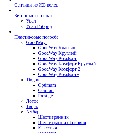
Септики из ЖБ колец
Бетонные септики
Урал
Урал Гибрид
Пластиковые погреба
GoodWay
GoodWay Классик
GoodWay Круглый
GoodWay Комфорт
GoodWay Комфорт Круглый
GoodWay Комфорт 2
GoodWay Комфорт+
Tingard
Optimum
Comfort
Prestige
Лотос
Тверь
Амбар
Шестигранник
Шестигранник боковой
Классика