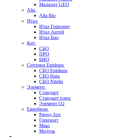
Малахит GEO
Alta
Alta Bio
Итал
Итал Горизонт
Итал Антей
Итал Био
Кит
СБО
ПРО
БИО
Септики Epishura
СБО Epishura
СБО Hara
СБО Nitella
Элемент
Стандарт
Стандарт плюс
Элемент О2
Евробион
Раунд Арт
Горизонт
Макс
Модуль