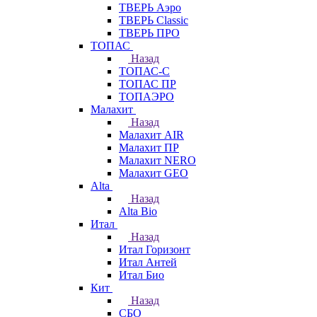
ТВЕРЬ Аэро
ТВЕРЬ Classic
ТВЕРЬ ПРО
ТОПАС
Назад
ТОПАС-С
ТОПАС ПР
ТОПАЭРО
Малахит
Назад
Малахит AIR
Малахит ПР
Малахит NERO
Малахит GEO
Alta
Назад
Alta Bio
Итал
Назад
Итал Горизонт
Итал Антей
Итал Био
Кит
Назад
СБО