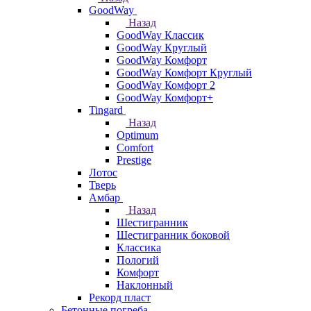
GoodWay
Назад
GoodWay Классик
GoodWay Круглый
GoodWay Комфорт
GoodWay Комфорт Круглый
GoodWay Комфорт 2
GoodWay Комфорт+
Tingard
Назад
Optimum
Comfort
Prestige
Лотос
Тверь
Амбар
Назад
Шестигранник
Шестигранник боковой
Классика
Пологий
Комфорт
Наклонный
Рекорд пласт
Бетонные погреба