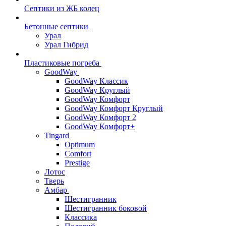
Септики из ЖБ колец
Бетонные септики
Урал
Урал Гибрид
Пластиковые погреба
GoodWay
GoodWay Классик
GoodWay Круглый
GoodWay Комфорт
GoodWay Комфорт Круглый
GoodWay Комфорт 2
GoodWay Комфорт+
Tingard
Optimum
Comfort
Prestige
Лотос
Тверь
Амбар
Шестигранник
Шестигранник боковой
Классика