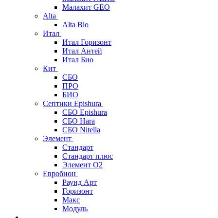
Малахит GEO
Alta
Alta Bio
Итал
Итал Горизонт
Итал Антей
Итал Био
Кит
СБО
ПРО
БИО
Септики Epishura
СБО Epishura
СБО Hara
СБО Nitella
Элемент
Стандарт
Стандарт плюс
Элемент О2
Евробион
Раунд Арт
Горизонт
Макс
Модуль