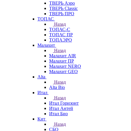
ТВЕРЬ Аэро
ТВЕРЬ Classic
ТВЕРЬ ПРО
ТОПАС
Назад
ТОПАС-С
ТОПАС ПР
ТОПАЭРО
Малахит
Назад
Малахит AIR
Малахит ПР
Малахит NERO
Малахит GEO
Alta
Назад
Alta Bio
Итал
Назад
Итал Горизонт
Итал Антей
Итал Био
Кит
Назад
СБО