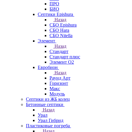
ПРО
БИО
Септики Epishura
Назад
СБО Epishura
СБО Hara
СБО Nitella
Элемент
Назад
Стандарт
Стандарт плюс
Элемент О2
Евробион
Назад
Раунд Арт
Горизонт
Макс
Модуль
Септики из ЖБ колец
Бетонные септики
Назад
Урал
Урал Гибрид
Пластиковые погреба
Назад