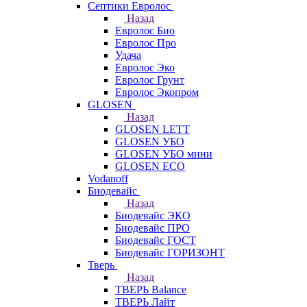
Септики Евролос
Назад
Евролос Био
Евролос Про
Удача
Евролос Эко
Евролос Грунт
Евролос Экопром
GLOSEN
Назад
GLOSEN LETT
GLOSEN УБО
GLOSEN УБО мини
GLOSEN ECO
Vodanoff
Биодевайс
Назад
Биодевайс ЭКО
Биодевайс ПРО
Биодевайс ГОСТ
Биодевайс ГОРИЗОНТ
Тверь
Назад
ТВЕРЬ Balance
ТВЕРЬ Лайт