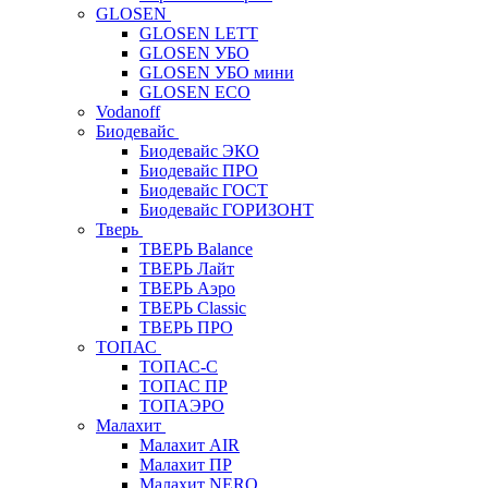
GLOSEN
GLOSEN LETT
GLOSEN УБО
GLOSEN УБО мини
GLOSEN ECO
Vodanoff
Биодевайс
Биодевайс ЭКО
Биодевайс ПРО
Биодевайс ГОСТ
Биодевайс ГОРИЗОНТ
Тверь
ТВЕРЬ Balance
ТВЕРЬ Лайт
ТВЕРЬ Аэро
ТВЕРЬ Classic
ТВЕРЬ ПРО
ТОПАС
ТОПАС-С
ТОПАС ПР
ТОПАЭРО
Малахит
Малахит AIR
Малахит ПР
Малахит NERO