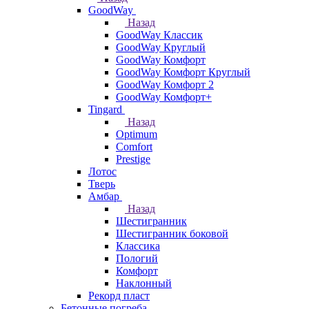
GoodWay
Назад
GoodWay Классик
GoodWay Круглый
GoodWay Комфорт
GoodWay Комфорт Круглый
GoodWay Комфорт 2
GoodWay Комфорт+
Tingard
Назад
Optimum
Comfort
Prestige
Лотос
Тверь
Амбар
Назад
Шестигранник
Шестигранник боковой
Классика
Пологий
Комфорт
Наклонный
Рекорд пласт
Бетонные погреба