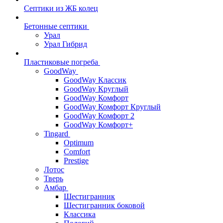
Септики из ЖБ колец
Бетонные септики
Урал
Урал Гибрид
Пластиковые погреба
GoodWay
GoodWay Классик
GoodWay Круглый
GoodWay Комфорт
GoodWay Комфорт Круглый
GoodWay Комфорт 2
GoodWay Комфорт+
Tingard
Optimum
Comfort
Prestige
Лотос
Тверь
Амбар
Шестигранник
Шестигранник боковой
Классика