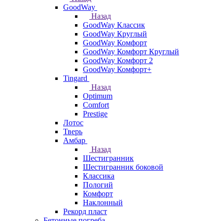
GoodWay
Назад
GoodWay Классик
GoodWay Круглый
GoodWay Комфорт
GoodWay Комфорт Круглый
GoodWay Комфорт 2
GoodWay Комфорт+
Tingard
Назад
Optimum
Comfort
Prestige
Лотос
Тверь
Амбар
Назад
Шестигранник
Шестигранник боковой
Классика
Пологий
Комфорт
Наклонный
Рекорд пласт
Бетонные погреба