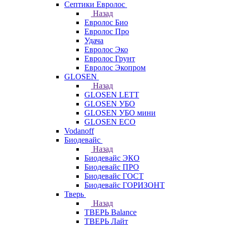
Септики Евролос
Назад
Евролос Био
Евролос Про
Удача
Евролос Эко
Евролос Грунт
Евролос Экопром
GLOSEN
Назад
GLOSEN LETT
GLOSEN УБО
GLOSEN УБО мини
GLOSEN ECO
Vodanoff
Биодевайс
Назад
Биодевайс ЭКО
Биодевайс ПРО
Биодевайс ГОСТ
Биодевайс ГОРИЗОНТ
Тверь
Назад
ТВЕРЬ Balance
ТВЕРЬ Лайт