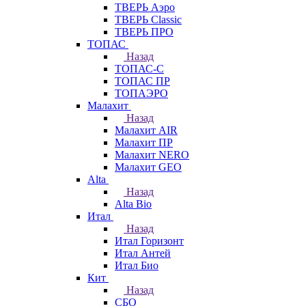
ТВЕРЬ Аэро
ТВЕРЬ Classic
ТВЕРЬ ПРО
ТОПАС
Назад
ТОПАС-С
ТОПАС ПР
ТОПАЭРО
Малахит
Назад
Малахит AIR
Малахит ПР
Малахит NERO
Малахит GEO
Alta
Назад
Alta Bio
Итал
Назад
Итал Горизонт
Итал Антей
Итал Био
Кит
Назад
СБО