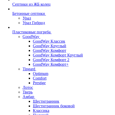
Септики из ЖБ колец
Бетонные септики
Урал
Урал Гибрид
Пластиковые погреба
GoodWay
GoodWay Классик
GoodWay Круглый
GoodWay Комфорт
GoodWay Комфорт Круглый
GoodWay Комфорт 2
GoodWay Комфорт+
Tingard
Optimum
Comfort
Prestige
Лотос
Тверь
Амбар
Шестигранник
Шестигранник боковой
Классика