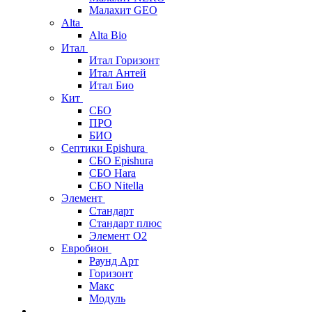
Малахит GEO
Alta
Alta Bio
Итал
Итал Горизонт
Итал Антей
Итал Био
Кит
СБО
ПРО
БИО
Септики Epishura
СБО Epishura
СБО Hara
СБО Nitella
Элемент
Стандарт
Стандарт плюс
Элемент О2
Евробион
Раунд Арт
Горизонт
Макс
Модуль