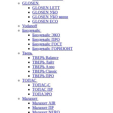
GLOSEN
GLOSEN LETT
GLOSEN УБО
GLOSEN УБО мини
GLOSEN ECO
Vodanoff
Биодевайс
Биодевайс ЭКО
Биодевайс ПРО
Биодевайс ГОСТ
Биодевайс ГОРИЗОНТ
Тверь
ТВЕРЬ Balance
ТВЕРЬ Лайт
ТВЕРЬ Аэро
ТВЕРЬ Classic
ТВЕРЬ ПРО
ТОПАС
ТОПАС-С
ТОПАС ПР
ТОПАЭРО
Малахит
Малахит AIR
Малахит ПР
Малахит NERO