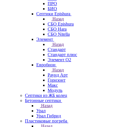
ПРО
БИО
Септики Epishura
Назад
СБО Epishura
СБО Hara
СБО Nitella
Элемент
Назад
Стандарт
Стандарт плюс
Элемент О2
Евробион
Назад
Раунд Арт
Горизонт
Макс
Модуль
Септики из ЖБ колец
Бетонные септики
Назад
Урал
Урал Гибрид
Пластиковые погреба
Назад