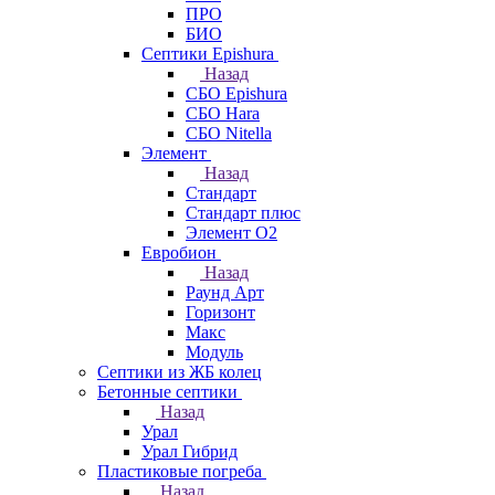
ПРО
БИО
Септики Epishura
Назад
СБО Epishura
СБО Hara
СБО Nitella
Элемент
Назад
Стандарт
Стандарт плюс
Элемент О2
Евробион
Назад
Раунд Арт
Горизонт
Макс
Модуль
Септики из ЖБ колец
Бетонные септики
Назад
Урал
Урал Гибрид
Пластиковые погреба
Назад