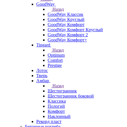
GoodWay
Назад
GoodWay Классик
GoodWay Круглый
GoodWay Комфорт
GoodWay Комфорт Круглый
GoodWay Комфорт 2
GoodWay Комфорт+
Tingard
Назад
Optimum
Comfort
Prestige
Лотос
Тверь
Амбар
Назад
Шестигранник
Шестигранник боковой
Классика
Пологий
Комфорт
Наклонный
Рекорд пласт
Бетонные погреба