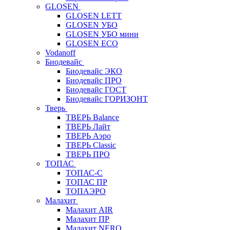
GLOSEN
GLOSEN LETT
GLOSEN УБО
GLOSEN УБО мини
GLOSEN ECO
Vodanoff
Биодевайс
Биодевайс ЭКО
Биодевайс ПРО
Биодевайс ГОСТ
Биодевайс ГОРИЗОНТ
Тверь
ТВЕРЬ Balance
ТВЕРЬ Лайт
ТВЕРЬ Аэро
ТВЕРЬ Classic
ТВЕРЬ ПРО
ТОПАС
ТОПАС-С
ТОПАС ПР
ТОПАЭРО
Малахит
Малахит AIR
Малахит ПР
Малахит NERO