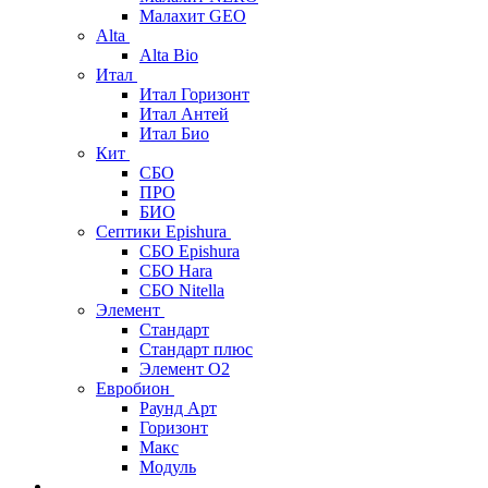
Малахит GEO
Alta
Alta Bio
Итал
Итал Горизонт
Итал Антей
Итал Био
Кит
СБО
ПРО
БИО
Септики Epishura
СБО Epishura
СБО Hara
СБО Nitella
Элемент
Стандарт
Стандарт плюс
Элемент О2
Евробион
Раунд Арт
Горизонт
Макс
Модуль