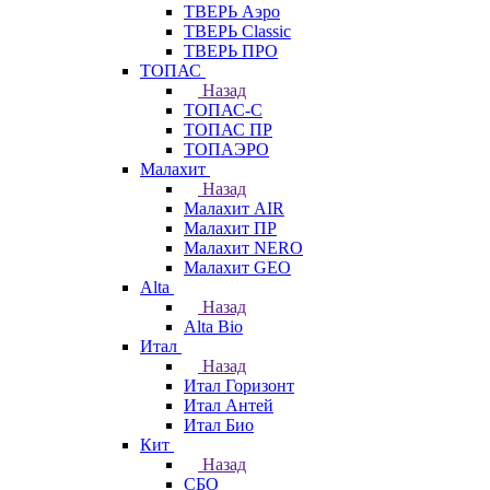
ТВЕРЬ Аэро
ТВЕРЬ Classic
ТВЕРЬ ПРО
ТОПАС
Назад
ТОПАС-С
ТОПАС ПР
ТОПАЭРО
Малахит
Назад
Малахит AIR
Малахит ПР
Малахит NERO
Малахит GEO
Alta
Назад
Alta Bio
Итал
Назад
Итал Горизонт
Итал Антей
Итал Био
Кит
Назад
СБО