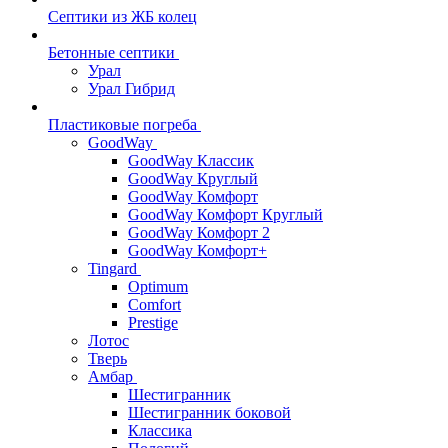
Септики из ЖБ колец
Бетонные септики
Урал
Урал Гибрид
Пластиковые погреба
GoodWay
GoodWay Классик
GoodWay Круглый
GoodWay Комфорт
GoodWay Комфорт Круглый
GoodWay Комфорт 2
GoodWay Комфорт+
Tingard
Optimum
Comfort
Prestige
Лотос
Тверь
Амбар
Шестигранник
Шестигранник боковой
Классика