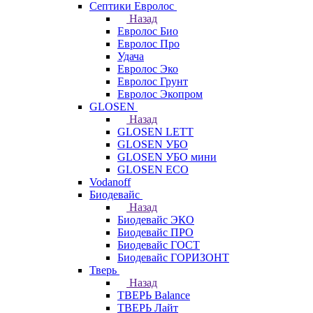
Септики Евролос
Назад
Евролос Био
Евролос Про
Удача
Евролос Эко
Евролос Грунт
Евролос Экопром
GLOSEN
Назад
GLOSEN LETT
GLOSEN УБО
GLOSEN УБО мини
GLOSEN ECO
Vodanoff
Биодевайс
Назад
Биодевайс ЭКО
Биодевайс ПРО
Биодевайс ГОСТ
Биодевайс ГОРИЗОНТ
Тверь
Назад
ТВЕРЬ Balance
ТВЕРЬ Лайт