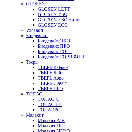
GLOSEN
GLOSEN LETT
GLOSEN УБО
GLOSEN УБО мини
GLOSEN ECO
Vodanoff
Биодевайс
Биодевайс ЭКО
Биодевайс ПРО
Биодевайс ГОСТ
Биодевайс ГОРИЗОНТ
Тверь
ТВЕРЬ Balance
ТВЕРЬ Лайт
ТВЕРЬ Аэро
ТВЕРЬ Classic
ТВЕРЬ ПРО
ТОПАС
ТОПАС-С
ТОПАС ПР
ТОПАЭРО
Малахит
Малахит AIR
Малахит ПР
Малахит NERO