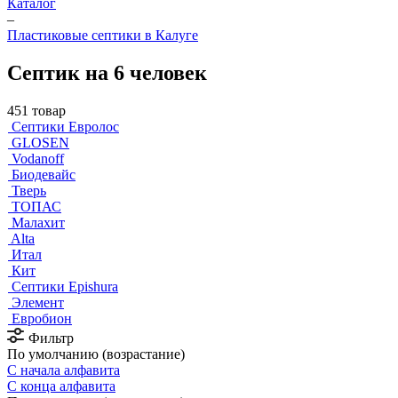
Каталог
–
Пластиковые септики в Калуге
Септик на 6 человек
451 товар
Септики Евролос
GLOSEN
Vodanoff
Биодевайс
Тверь
ТОПАС
Малахит
Alta
Итал
Кит
Септики Epishura
Элемент
Евробион
Фильтр
По умолчанию (возрастание)
С начала алфавита
С конца алфавита