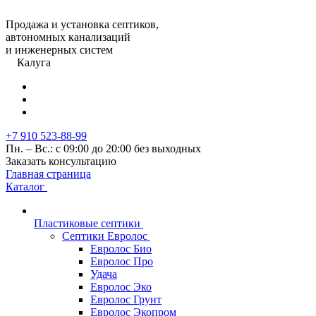
Продажа и установка септиков,
автономных канализаций
и инженерных систем
Калуга
+7 910 523-88-99
Пн. – Вс.: с 09:00 до 20:00 без выходных
Заказать консультацию
Главная страница
Каталог
Пластиковые септики
Септики Евролос
Евролос Био
Евролос Про
Удача
Евролос Эко
Евролос Грунт
Евролос Экопром