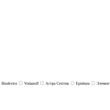
Biodevice
Vodanoff
Астра Септик
Epishura
Элемен