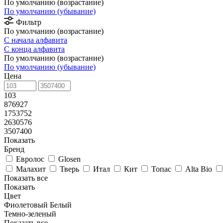
По умолчанию (возрастание)
По умолчанию (убывание)
Фильтр
По умолчанию (возрастание)
С начала алфавита
С конца алфавита
По умолчанию (возрастание)
По умолчанию (убывание)
Цена
103
876927
1753752
2630576
3507400
Показать
Бренд
Евролос
Glosen
Малахит
Тверь
Итал
Кит
Топас
Alta Bio
Показать все
Показать
Цвет
Фиолетовый
Белый
Темно-зеленый
Показать все