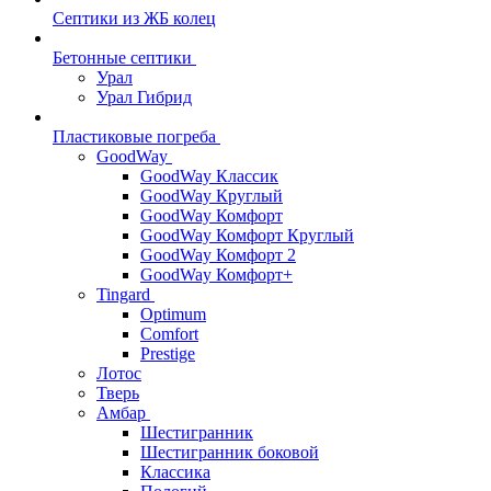
Септики из ЖБ колец
Бетонные септики
Урал
Урал Гибрид
Пластиковые погреба
GoodWay
GoodWay Классик
GoodWay Круглый
GoodWay Комфорт
GoodWay Комфорт Круглый
GoodWay Комфорт 2
GoodWay Комфорт+
Tingard
Optimum
Comfort
Prestige
Лотос
Тверь
Амбар
Шестигранник
Шестигранник боковой
Классика