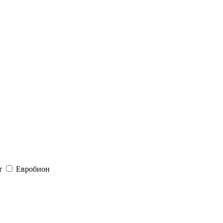
т
Евробион