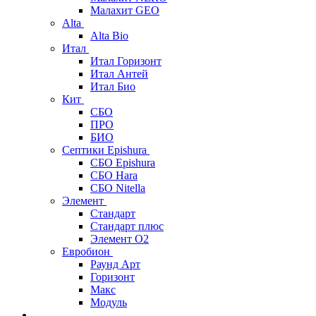
Малахит GEO
Alta
Alta Bio
Итал
Итал Горизонт
Итал Антей
Итал Био
Кит
СБО
ПРО
БИО
Септики Epishura
СБО Epishura
СБО Hara
СБО Nitella
Элемент
Стандарт
Стандарт плюс
Элемент О2
Евробион
Раунд Арт
Горизонт
Макс
Модуль