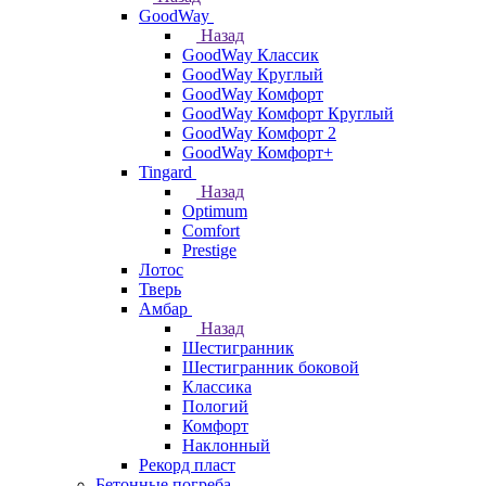
GoodWay
Назад
GoodWay Классик
GoodWay Круглый
GoodWay Комфорт
GoodWay Комфорт Круглый
GoodWay Комфорт 2
GoodWay Комфорт+
Tingard
Назад
Optimum
Comfort
Prestige
Лотос
Тверь
Амбар
Назад
Шестигранник
Шестигранник боковой
Классика
Пологий
Комфорт
Наклонный
Рекорд пласт
Бетонные погреба