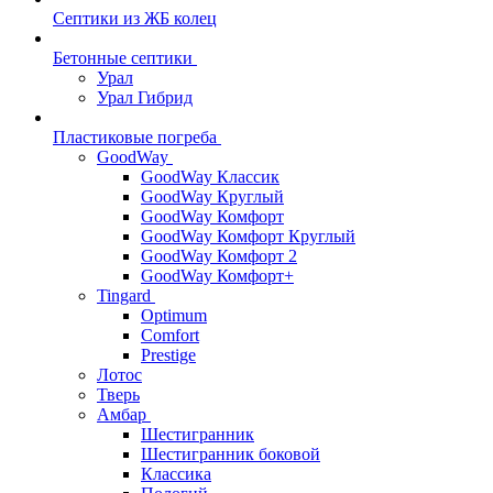
Септики из ЖБ колец
Бетонные септики
Урал
Урал Гибрид
Пластиковые погреба
GoodWay
GoodWay Классик
GoodWay Круглый
GoodWay Комфорт
GoodWay Комфорт Круглый
GoodWay Комфорт 2
GoodWay Комфорт+
Tingard
Optimum
Comfort
Prestige
Лотос
Тверь
Амбар
Шестигранник
Шестигранник боковой
Классика