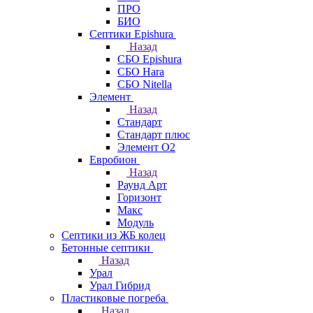
ПРО
БИО
Септики Epishura
Назад
СБО Epishura
СБО Hara
СБО Nitella
Элемент
Назад
Стандарт
Стандарт плюс
Элемент О2
Евробион
Назад
Раунд Арт
Горизонт
Макс
Модуль
Септики из ЖБ колец
Бетонные септики
Назад
Урал
Урал Гибрид
Пластиковые погреба
Назад