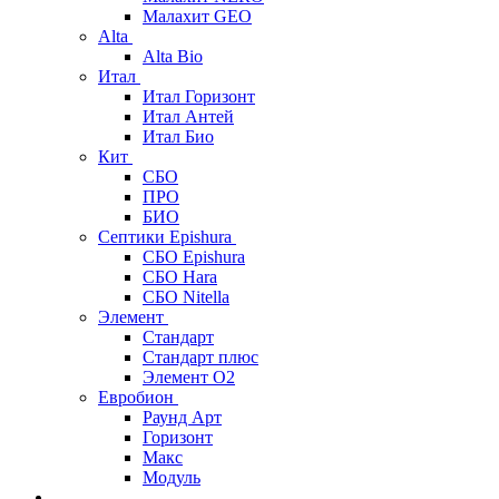
Малахит GEO
Alta
Alta Bio
Итал
Итал Горизонт
Итал Антей
Итал Био
Кит
СБО
ПРО
БИО
Септики Epishura
СБО Epishura
СБО Hara
СБО Nitella
Элемент
Стандарт
Стандарт плюс
Элемент О2
Евробион
Раунд Арт
Горизонт
Макс
Модуль