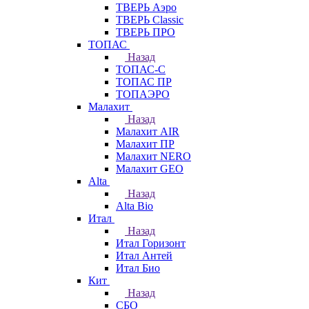
ТВЕРЬ Аэро
ТВЕРЬ Classic
ТВЕРЬ ПРО
ТОПАС
Назад
ТОПАС-С
ТОПАС ПР
ТОПАЭРО
Малахит
Назад
Малахит AIR
Малахит ПР
Малахит NERO
Малахит GEO
Alta
Назад
Alta Bio
Итал
Назад
Итал Горизонт
Итал Антей
Итал Био
Кит
Назад
СБО