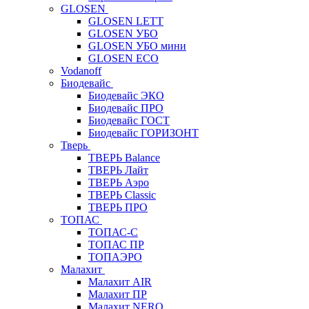
GLOSEN
GLOSEN LETT
GLOSEN УБО
GLOSEN УБО мини
GLOSEN ECO
Vodanoff
Биодевайс
Биодевайс ЭКО
Биодевайс ПРО
Биодевайс ГОСТ
Биодевайс ГОРИЗОНТ
Тверь
ТВЕРЬ Balance
ТВЕРЬ Лайт
ТВЕРЬ Аэро
ТВЕРЬ Classic
ТВЕРЬ ПРО
ТОПАС
ТОПАС-С
ТОПАС ПР
ТОПАЭРО
Малахит
Малахит AIR
Малахит ПР
Малахит NERO