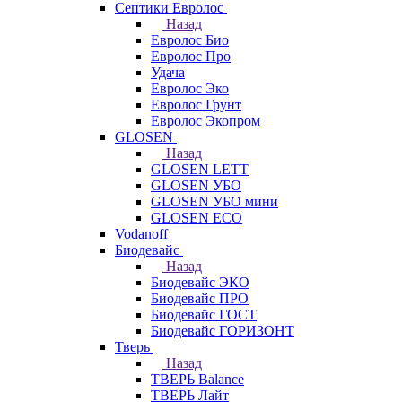
Септики Евролос
Назад
Евролос Био
Евролос Про
Удача
Евролос Эко
Евролос Грунт
Евролос Экопром
GLOSEN
Назад
GLOSEN LETT
GLOSEN УБО
GLOSEN УБО мини
GLOSEN ECO
Vodanoff
Биодевайс
Назад
Биодевайс ЭКО
Биодевайс ПРО
Биодевайс ГОСТ
Биодевайс ГОРИЗОНТ
Тверь
Назад
ТВЕРЬ Balance
ТВЕРЬ Лайт