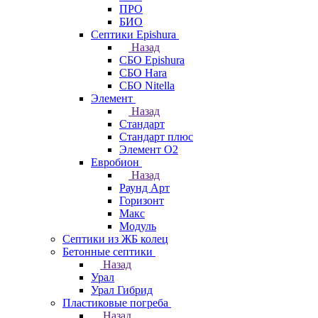
ПРО
БИО
Септики Epishura
Назад
СБО Epishura
СБО Hara
СБО Nitella
Элемент
Назад
Стандарт
Стандарт плюс
Элемент О2
Евробион
Назад
Раунд Арт
Горизонт
Макс
Модуль
Септики из ЖБ колец
Бетонные септики
Назад
Урал
Урал Гибрид
Пластиковые погреба
Назад