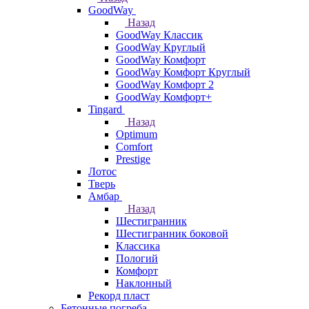
GoodWay
Назад
GoodWay Классик
GoodWay Круглый
GoodWay Комфорт
GoodWay Комфорт Круглый
GoodWay Комфорт 2
GoodWay Комфорт+
Tingard
Назад
Optimum
Comfort
Prestige
Лотос
Тверь
Амбар
Назад
Шестигранник
Шестигранник боковой
Классика
Пологий
Комфорт
Наклонный
Рекорд пласт
Бетонные погреба