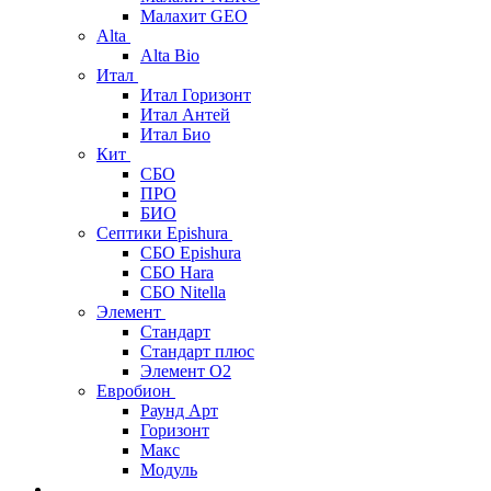
Малахит GEO
Alta
Alta Bio
Итал
Итал Горизонт
Итал Антей
Итал Био
Кит
СБО
ПРО
БИО
Септики Epishura
СБО Epishura
СБО Hara
СБО Nitella
Элемент
Стандарт
Стандарт плюс
Элемент О2
Евробион
Раунд Арт
Горизонт
Макс
Модуль