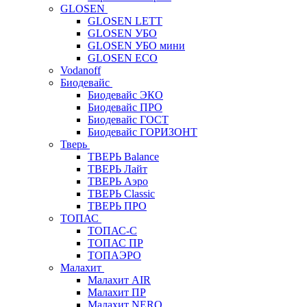
GLOSEN
GLOSEN LETT
GLOSEN УБО
GLOSEN УБО мини
GLOSEN ECO
Vodanoff
Биодевайс
Биодевайс ЭКО
Биодевайс ПРО
Биодевайс ГОСТ
Биодевайс ГОРИЗОНТ
Тверь
ТВЕРЬ Balance
ТВЕРЬ Лайт
ТВЕРЬ Аэро
ТВЕРЬ Classic
ТВЕРЬ ПРО
ТОПАС
ТОПАС-С
ТОПАС ПР
ТОПАЭРО
Малахит
Малахит AIR
Малахит ПР
Малахит NERO