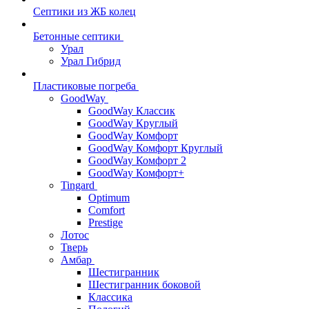
Септики из ЖБ колец
Бетонные септики
Урал
Урал Гибрид
Пластиковые погреба
GoodWay
GoodWay Классик
GoodWay Круглый
GoodWay Комфорт
GoodWay Комфорт Круглый
GoodWay Комфорт 2
GoodWay Комфорт+
Tingard
Optimum
Comfort
Prestige
Лотос
Тверь
Амбар
Шестигранник
Шестигранник боковой
Классика