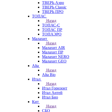
ТВЕРЬ Аэро
ТВЕРЬ Classic
ТВЕРЬ ПРО
ТОПАС
Назад
ТОПАС-С
ТОПАС ПР
ТОПАЭРО
Малахит
Назад
Малахит AIR
Малахит ПР
Малахит NERO
Малахит GEO
Alta
Назад
Alta Bio
Итал
Назад
Итал Горизонт
Итал Антей
Итал Био
Кит
Назад
СБО