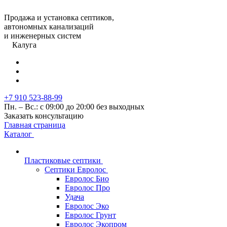
Продажа и установка септиков,
автономных канализаций
и инженерных систем
Калуга
+7 910 523-88-99
Пн. – Вс.: с 09:00 до 20:00 без выходных
Заказать консультацию
Главная страница
Каталог
Пластиковые септики
Септики Евролос
Евролос Био
Евролос Про
Удача
Евролос Эко
Евролос Грунт
Евролос Экопром