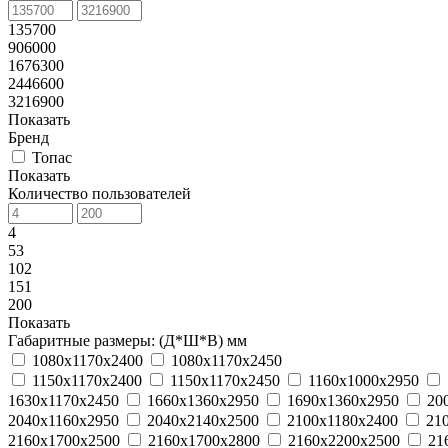
135700
906000
1676300
2446600
3216900
Показать
Бренд
Топас
Показать
Количество пользователей
4
53
102
151
200
Показать
Габаритные размеры: (Д*Ш*В) мм
1080х1170х2400
1080х1170х2450
1150х1170х2400
1150х1170х2450
1160х1000х2950
1630х1170х2450
1660х1360х2950
1690х1360х2950
20
2040х1160х2950
2040х2140х2500
2100х1180х2400
21
2160х1700х2500
2160х1700х2800
2160х2200х2500
21