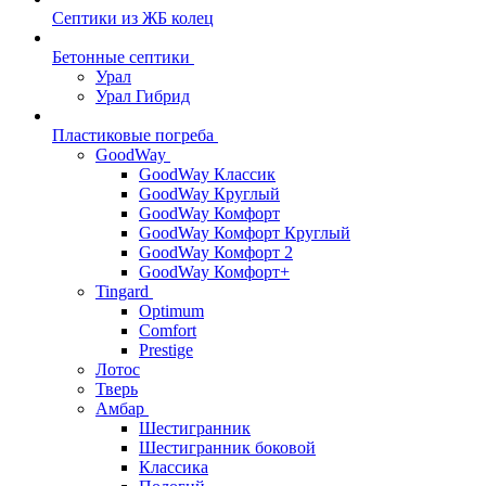
Септики из ЖБ колец
Бетонные септики
Урал
Урал Гибрид
Пластиковые погреба
GoodWay
GoodWay Классик
GoodWay Круглый
GoodWay Комфорт
GoodWay Комфорт Круглый
GoodWay Комфорт 2
GoodWay Комфорт+
Tingard
Optimum
Comfort
Prestige
Лотос
Тверь
Амбар
Шестигранник
Шестигранник боковой
Классика