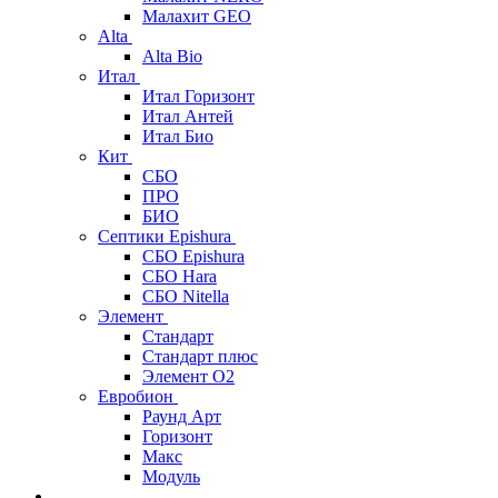
Малахит GEO
Alta
Alta Bio
Итал
Итал Горизонт
Итал Антей
Итал Био
Кит
СБО
ПРО
БИО
Септики Epishura
СБО Epishura
СБО Hara
СБО Nitella
Элемент
Стандарт
Стандарт плюс
Элемент О2
Евробион
Раунд Арт
Горизонт
Макс
Модуль