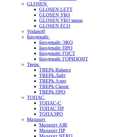
GLOSEN
GLOSEN LETT
GLOSEN УБО
GLOSEN УБО мини
GLOSEN ECO
Vodanoff
Биодевайс
Биодевайс ЭКО
Биодевайс ПРО
Биодевайс ГОСТ
Биодевайс ГОРИЗОНТ
Тверь
ТВЕРЬ Balance
ТВЕРЬ Лайт
ТВЕРЬ Аэро
ТВЕРЬ Classic
ТВЕРЬ ПРО
ТОПАС
ТОПАС-С
ТОПАС ПР
ТОПАЭРО
Малахит
Малахит AIR
Малахит ПР
Малахит NERO