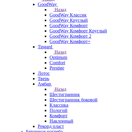
GoodWay
Назад
GoodWay Классик
GoodWay Круглый
GoodWay Комфорт
GoodWay Комфорт Круглый
GoodWay Комфорт 2
GoodWay Комфорт+
Tingard
Назад
Optimum
Comfort
Prestige
Лотос
Тверь
Амбар
Назад
Шестигранник
Шестигранник боковой
Классика
Пологий
Комфорт
Наклонный
Рекорд пласт
Бетонные погреба