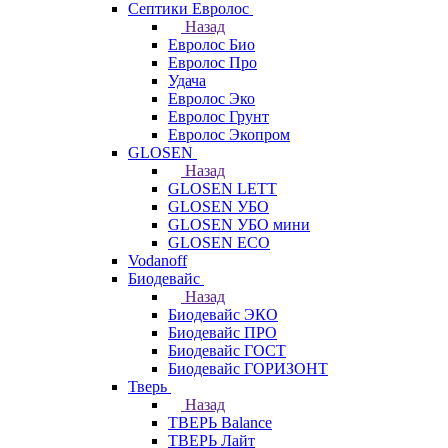
Септики Евролос
Назад
Евролос Био
Евролос Про
Удача
Евролос Эко
Евролос Грунт
Евролос Экопром
GLOSEN
Назад
GLOSEN LETT
GLOSEN УБО
GLOSEN УБО мини
GLOSEN ECO
Vodanoff
Биодевайс
Назад
Биодевайс ЭКО
Биодевайс ПРО
Биодевайс ГОСТ
Биодевайс ГОРИЗОНТ
Тверь
Назад
ТВЕРЬ Balance
ТВЕРЬ Лайт