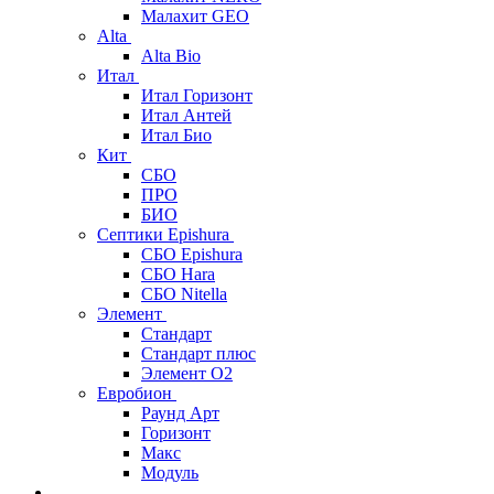
Малахит GEO
Alta
Alta Bio
Итал
Итал Горизонт
Итал Антей
Итал Био
Кит
СБО
ПРО
БИО
Септики Epishura
СБО Epishura
СБО Hara
СБО Nitella
Элемент
Стандарт
Стандарт плюс
Элемент О2
Евробион
Раунд Арт
Горизонт
Макс
Модуль