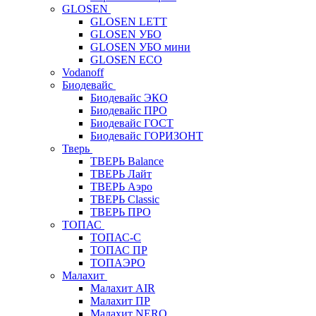
GLOSEN
GLOSEN LETT
GLOSEN УБО
GLOSEN УБО мини
GLOSEN ECO
Vodanoff
Биодевайс
Биодевайс ЭКО
Биодевайс ПРО
Биодевайс ГОСТ
Биодевайс ГОРИЗОНТ
Тверь
ТВЕРЬ Balance
ТВЕРЬ Лайт
ТВЕРЬ Аэро
ТВЕРЬ Classic
ТВЕРЬ ПРО
ТОПАС
ТОПАС-С
ТОПАС ПР
ТОПАЭРО
Малахит
Малахит AIR
Малахит ПР
Малахит NERO