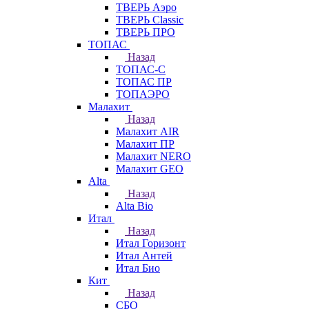
ТВЕРЬ Аэро
ТВЕРЬ Classic
ТВЕРЬ ПРО
ТОПАС
Назад
ТОПАС-С
ТОПАС ПР
ТОПАЭРО
Малахит
Назад
Малахит AIR
Малахит ПР
Малахит NERO
Малахит GEO
Alta
Назад
Alta Bio
Итал
Назад
Итал Горизонт
Итал Антей
Итал Био
Кит
Назад
СБО