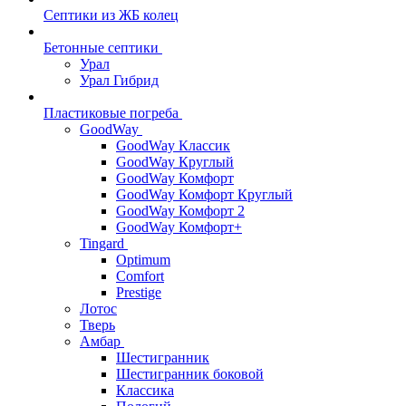
Септики из ЖБ колец
Бетонные септики
Урал
Урал Гибрид
Пластиковые погреба
GoodWay
GoodWay Классик
GoodWay Круглый
GoodWay Комфорт
GoodWay Комфорт Круглый
GoodWay Комфорт 2
GoodWay Комфорт+
Tingard
Optimum
Comfort
Prestige
Лотос
Тверь
Амбар
Шестигранник
Шестигранник боковой
Классика