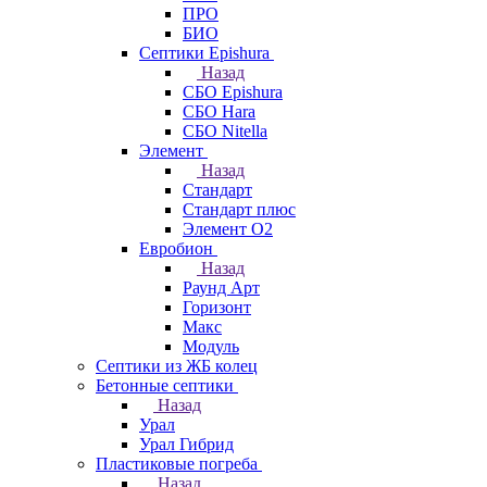
ПРО
БИО
Септики Epishura
Назад
СБО Epishura
СБО Hara
СБО Nitella
Элемент
Назад
Стандарт
Стандарт плюс
Элемент О2
Евробион
Назад
Раунд Арт
Горизонт
Макс
Модуль
Септики из ЖБ колец
Бетонные септики
Назад
Урал
Урал Гибрид
Пластиковые погреба
Назад