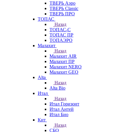
ТВЕРЬ Аэро
ТВЕРЬ Classic
ТВЕРЬ ПРО
ТОПАС
Назад
ТОПАС-С
ТОПАС ПР
ТОПАЭРО
Малахит
Назад
Малахит AIR
Малахит ПР
Малахит NERO
Малахит GEO
Alta
Назад
Alta Bio
Итал
Назад
Итал Горизонт
Итал Антей
Итал Био
Кит
Назад
СБО