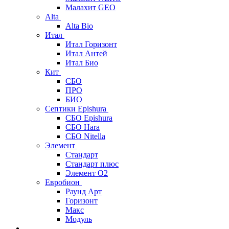
Малахит GEO
Alta
Alta Bio
Итал
Итал Горизонт
Итал Антей
Итал Био
Кит
СБО
ПРО
БИО
Септики Epishura
СБО Epishura
СБО Hara
СБО Nitella
Элемент
Стандарт
Стандарт плюс
Элемент О2
Евробион
Раунд Арт
Горизонт
Макс
Модуль