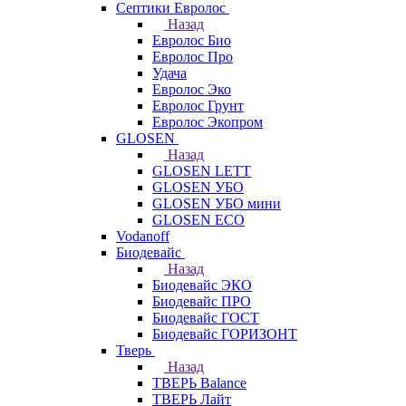
Септики Евролос
Назад
Евролос Био
Евролос Про
Удача
Евролос Эко
Евролос Грунт
Евролос Экопром
GLOSEN
Назад
GLOSEN LETT
GLOSEN УБО
GLOSEN УБО мини
GLOSEN ECO
Vodanoff
Биодевайс
Назад
Биодевайс ЭКО
Биодевайс ПРО
Биодевайс ГОСТ
Биодевайс ГОРИЗОНТ
Тверь
Назад
ТВЕРЬ Balance
ТВЕРЬ Лайт