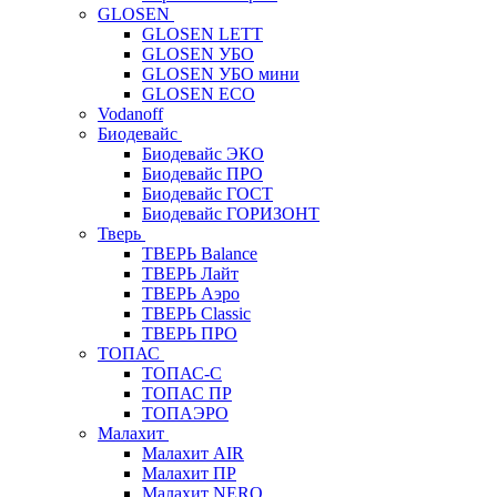
GLOSEN
GLOSEN LETT
GLOSEN УБО
GLOSEN УБО мини
GLOSEN ECO
Vodanoff
Биодевайс
Биодевайс ЭКО
Биодевайс ПРО
Биодевайс ГОСТ
Биодевайс ГОРИЗОНТ
Тверь
ТВЕРЬ Balance
ТВЕРЬ Лайт
ТВЕРЬ Аэро
ТВЕРЬ Classic
ТВЕРЬ ПРО
ТОПАС
ТОПАС-С
ТОПАС ПР
ТОПАЭРО
Малахит
Малахит AIR
Малахит ПР
Малахит NERO