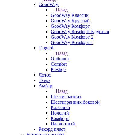
GoodWay
Назад
GoodWay Классик
GoodWay Круглый
GoodWay Комфорт
GoodWay Комфорт Круглый
GoodWay Комфорт 2
GoodWay Комфорт+
Tingard
Назад
Optimum
Comfort
Prestige
Лотос
Тверь
Амбар
Назад
Шестигранник
Шестигранник боковой
Классика
Пологий
Комфорт
Наклонный
Рекорд пласт
Бетонные погреба