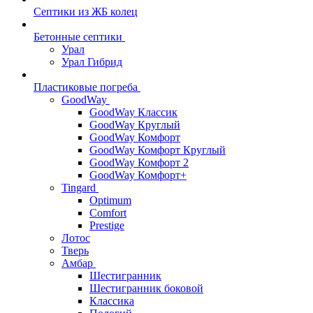
Септики из ЖБ колец
Бетонные септики
Урал
Урал Гибрид
Пластиковые погреба
GoodWay
GoodWay Классик
GoodWay Круглый
GoodWay Комфорт
GoodWay Комфорт Круглый
GoodWay Комфорт 2
GoodWay Комфорт+
Tingard
Optimum
Comfort
Prestige
Лотос
Тверь
Амбар
Шестигранник
Шестигранник боковой
Классика