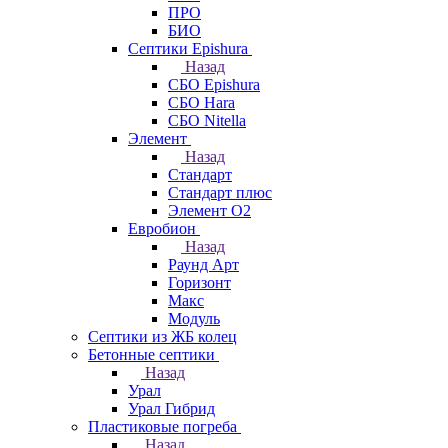
ПРО
БИО
Септики Epishura
Назад
СБО Epishura
СБО Hara
СБО Nitella
Элемент
Назад
Стандарт
Стандарт плюс
Элемент О2
Евробион
Назад
Раунд Арт
Горизонт
Макс
Модуль
Септики из ЖБ колец
Бетонные септики
Назад
Урал
Урал Гибрид
Пластиковые погреба
Назад