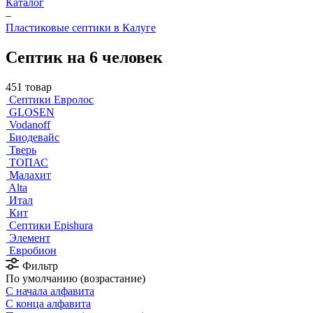
Каталог
–
Пластиковые септики в Калуге
Септик на 6 человек
451 товар
Септики Евролос
GLOSEN
Vodanoff
Биодевайс
Тверь
ТОПАС
Малахит
Alta
Итал
Кит
Септики Epishura
Элемент
Евробион
Фильтр
По умолчанию (возрастание)
С начала алфавита
С конца алфавита