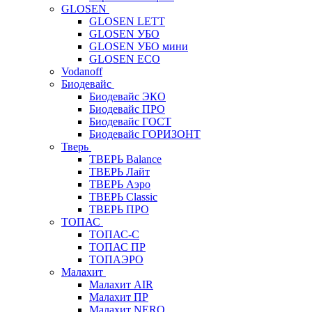
GLOSEN
GLOSEN LETT
GLOSEN УБО
GLOSEN УБО мини
GLOSEN ECO
Vodanoff
Биодевайс
Биодевайс ЭКО
Биодевайс ПРО
Биодевайс ГОСТ
Биодевайс ГОРИЗОНТ
Тверь
ТВЕРЬ Balance
ТВЕРЬ Лайт
ТВЕРЬ Аэро
ТВЕРЬ Classic
ТВЕРЬ ПРО
ТОПАС
ТОПАС-С
ТОПАС ПР
ТОПАЭРО
Малахит
Малахит AIR
Малахит ПР
Малахит NERO