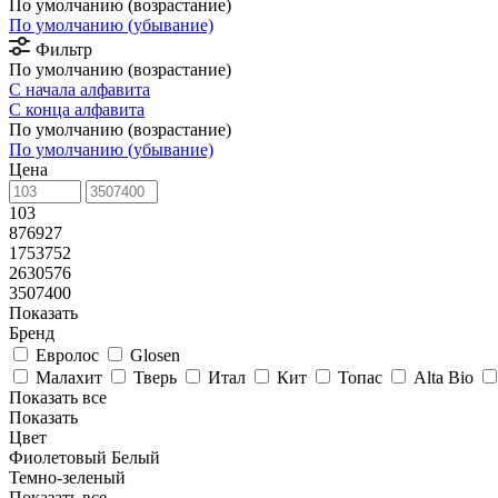
По умолчанию (возрастание)
По умолчанию (убывание)
Фильтр
По умолчанию (возрастание)
С начала алфавита
С конца алфавита
По умолчанию (возрастание)
По умолчанию (убывание)
Цена
103
876927
1753752
2630576
3507400
Показать
Бренд
Евролос
Glosen
Малахит
Тверь
Итал
Кит
Топас
Alta Bio
Показать все
Показать
Цвет
Фиолетовый
Белый
Темно-зеленый
Показать все