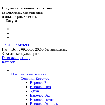
Продажа и установка септиков,
автономных канализаций
и инженерных систем
Калуга
+7 910 523-88-99
Пн. – Вс.: с 09:00 до 20:00 без выходных
Заказать консультацию
Главная страница
Каталог
Пластиковые септики
Септики Евролос
Евролос Био
Евролос Про
Удача
Евролос Эко
Евролос Грунт
Евролос Экопром