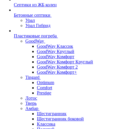
Септики из ЖБ колец
Бетонные септики
Урал
Урал Гибрид
Пластиковые погреба
GoodWay
GoodWay Классик
GoodWay Круглый
GoodWay Комфорт
GoodWay Комфорт Круглый
GoodWay Комфорт 2
GoodWay Комфорт+
Tingard
Optimum
Comfort
Prestige
Лотос
Тверь
Амбар
Шестигранник
Шестигранник боковой
Классика