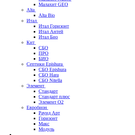
Малахит GEO
Alta
Alta Bio
Итал
Итал Горизонт
Итал Антей
Итал Био
Кит
СБО
ПРО
БИО
Септики Epishura
СБО Epishura
СБО Hara
СБО Nitella
Элемент
Стандарт
Стандарт плюс
Элемент О2
Евробион
Раунд Арт
Горизонт
Макс
Модуль