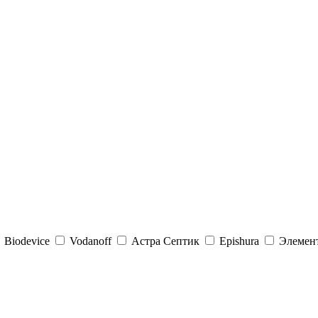
Biodevice
Vodanoff
Астра Септик
Epishura
Элемен