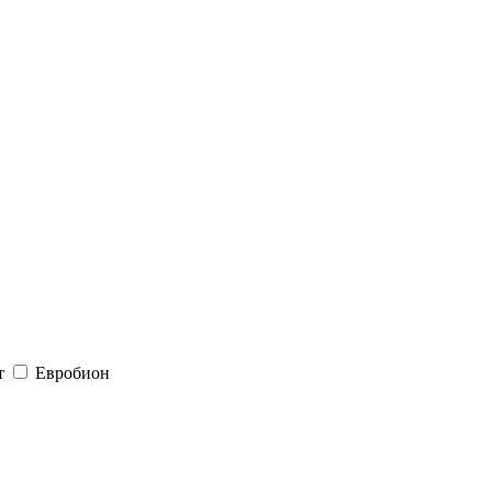
т
Евробион