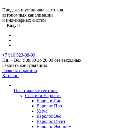
Продажа и установка септиков,
автономных канализаций
и инженерных систем
Калуга
+7 910 523-88-99
Пн. – Вс.: с 09:00 до 20:00 без выходных
Заказать консультацию
Главная страница
Каталог
Пластиковые септики
Септики Евролос
Евролос Био
Евролос Про
Удача
Евролос Эко
Евролос Грунт
Евролос Экопром