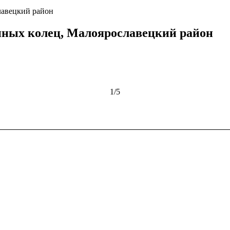
лавецкий район
нных колец, Малоярославецкий район
1
/
5