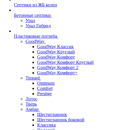
Септики из ЖБ колец
Бетонные септики
Урал
Урал Гибрид
Пластиковые погреба
GoodWay
GoodWay Классик
GoodWay Круглый
GoodWay Комфорт
GoodWay Комфорт Круглый
GoodWay Комфорт 2
GoodWay Комфорт+
Tingard
Optimum
Comfort
Prestige
Лотос
Тверь
Амбар
Шестигранник
Шестигранник боковой
Классика