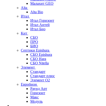
Малахит GEO
Alta
Alta Bio
Итал
Итал Горизонт
Итал Антей
Итал Био
Кит
СБО
ПРО
БИО
Септики Epishura
СБО Epishura
СБО Hara
СБО Nitella
Элемент
Стандарт
Стандарт плюс
Элемент О2
Евробион
Раунд Арт
Горизонт
Макс
Модуль