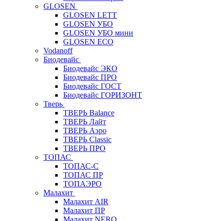
GLOSEN
GLOSEN LETT
GLOSEN УБО
GLOSEN УБО мини
GLOSEN ECO
Vodanoff
Биодевайс
Биодевайс ЭКО
Биодевайс ПРО
Биодевайс ГОСТ
Биодевайс ГОРИЗОНТ
Тверь
ТВЕРЬ Balance
ТВЕРЬ Лайт
ТВЕРЬ Аэро
ТВЕРЬ Classic
ТВЕРЬ ПРО
ТОПАС
ТОПАС-С
ТОПАС ПР
ТОПАЭРО
Малахит
Малахит AIR
Малахит ПР
Малахит NERO