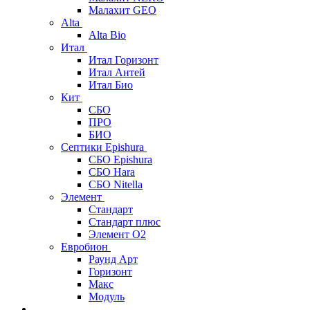
Малахит GEO
Alta
Alta Bio
Итал
Итал Горизонт
Итал Антей
Итал Био
Кит
СБО
ПРО
БИО
Септики Epishura
СБО Epishura
СБО Hara
СБО Nitella
Элемент
Стандарт
Стандарт плюс
Элемент О2
Евробион
Раунд Арт
Горизонт
Макс
Модуль