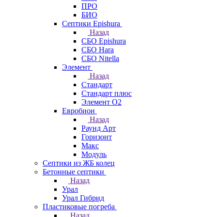
ПРО
БИО
Септики Epishura
Назад
СБО Epishura
СБО Hara
СБО Nitella
Элемент
Назад
Стандарт
Стандарт плюс
Элемент О2
Евробион
Назад
Раунд Арт
Горизонт
Макс
Модуль
Септики из ЖБ колец
Бетонные септики
Назад
Урал
Урал Гибрид
Пластиковые погреба
Назад