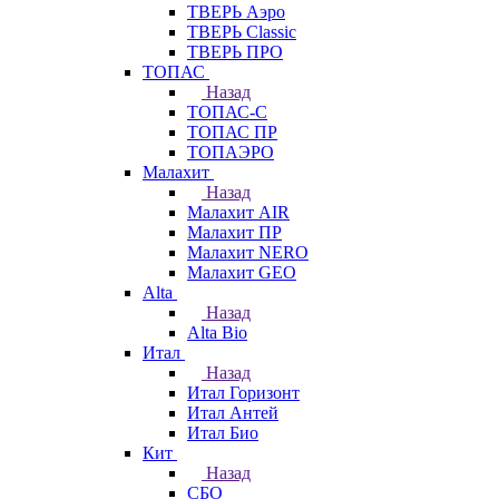
ТВЕРЬ Аэро
ТВЕРЬ Classic
ТВЕРЬ ПРО
ТОПАС
Назад
ТОПАС-С
ТОПАС ПР
ТОПАЭРО
Малахит
Назад
Малахит AIR
Малахит ПР
Малахит NERO
Малахит GEO
Alta
Назад
Alta Bio
Итал
Назад
Итал Горизонт
Итал Антей
Итал Био
Кит
Назад
СБО