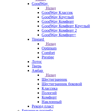
GoodWay
Назад
GoodWay Классик
GoodWay Круглый
GoodWay Комфорт
GoodWay Комфорт Круглый
GoodWay Комфорт 2
GoodWay Комфорт+
Tingard
Назад
Optimum
Comfort
Prestige
Лотос
Тверь
Амбар
Назад
Шестигранник
Шестигранник боковой
Классика
Пологий
Комфорт
Наклонный
Рекорд пласт
Бетонные погреба