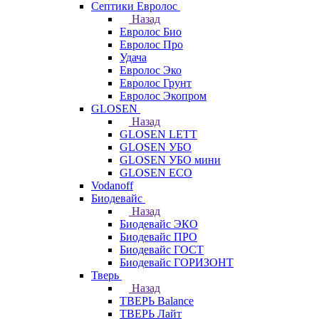
Септики Евролос
Назад
Евролос Био
Евролос Про
Удача
Евролос Эко
Евролос Грунт
Евролос Экопром
GLOSEN
Назад
GLOSEN LETT
GLOSEN УБО
GLOSEN УБО мини
GLOSEN ECO
Vodanoff
Биодевайс
Назад
Биодевайс ЭКО
Биодевайс ПРО
Биодевайс ГОСТ
Биодевайс ГОРИЗОНТ
Тверь
Назад
ТВЕРЬ Balance
ТВЕРЬ Лайт