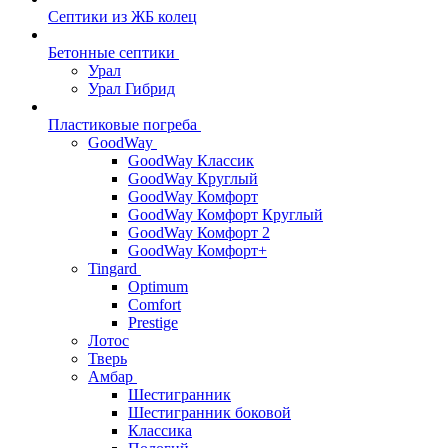
Септики из ЖБ колец
Бетонные септики
Урал
Урал Гибрид
Пластиковые погреба
GoodWay
GoodWay Классик
GoodWay Круглый
GoodWay Комфорт
GoodWay Комфорт Круглый
GoodWay Комфорт 2
GoodWay Комфорт+
Tingard
Optimum
Comfort
Prestige
Лотос
Тверь
Амбар
Шестигранник
Шестигранник боковой
Классика