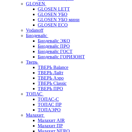
GLOSEN
GLOSEN LETT
GLOSEN УБО
GLOSEN УБО мини
GLOSEN ECO
Vodanoff
Биодевайс
Биодевайс ЭКО
Биодевайс ПРО
Биодевайс ГОСТ
Биодевайс ГОРИЗОНТ
Тверь
ТВЕРЬ Balance
ТВЕРЬ Лайт
ТВЕРЬ Аэро
ТВЕРЬ Classic
ТВЕРЬ ПРО
ТОПАС
ТОПАС-С
ТОПАС ПР
ТОПАЭРО
Малахит
Малахит AIR
Малахит ПР
Малахит NERO