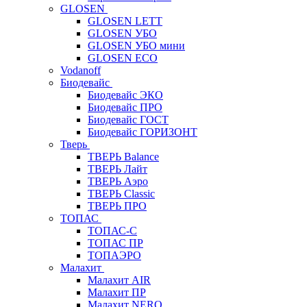
GLOSEN
GLOSEN LETT
GLOSEN УБО
GLOSEN УБО мини
GLOSEN ECO
Vodanoff
Биодевайс
Биодевайс ЭКО
Биодевайс ПРО
Биодевайс ГОСТ
Биодевайс ГОРИЗОНТ
Тверь
ТВЕРЬ Balance
ТВЕРЬ Лайт
ТВЕРЬ Аэро
ТВЕРЬ Classic
ТВЕРЬ ПРО
ТОПАС
ТОПАС-С
ТОПАС ПР
ТОПАЭРО
Малахит
Малахит AIR
Малахит ПР
Малахит NERO