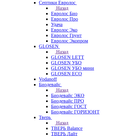
Септики Евролос
Назад
Евролос Био
Евролос Про
Удача
Евролос Эко
Евролос Грунт
Евролос Экопром
GLOSEN
Назад
GLOSEN LETT
GLOSEN УБО
GLOSEN УБО мини
GLOSEN ECO
Vodanoff
Биодевайс
Назад
Биодевайс ЭКО
Биодевайс ПРО
Биодевайс ГОСТ
Биодевайс ГОРИЗОНТ
Тверь
Назад
ТВЕРЬ Balance
ТВЕРЬ Лайт