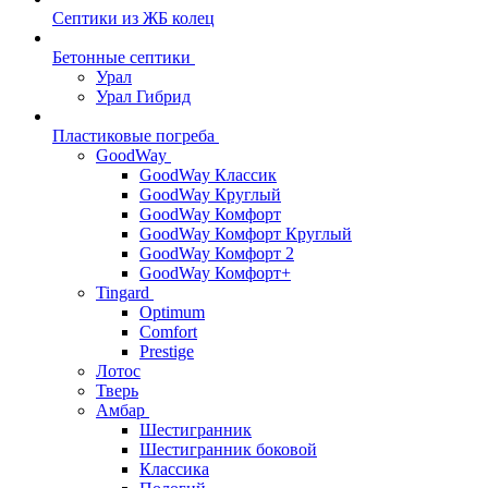
Септики из ЖБ колец
Бетонные септики
Урал
Урал Гибрид
Пластиковые погреба
GoodWay
GoodWay Классик
GoodWay Круглый
GoodWay Комфорт
GoodWay Комфорт Круглый
GoodWay Комфорт 2
GoodWay Комфорт+
Tingard
Optimum
Comfort
Prestige
Лотос
Тверь
Амбар
Шестигранник
Шестигранник боковой
Классика