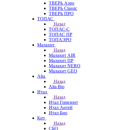
ТВЕРЬ Аэро
ТВЕРЬ Classic
ТВЕРЬ ПРО
ТОПАС
Назад
ТОПАС-С
ТОПАС ПР
ТОПАЭРО
Малахит
Назад
Малахит AIR
Малахит ПР
Малахит NERO
Малахит GEO
Alta
Назад
Alta Bio
Итал
Назад
Итал Горизонт
Итал Антей
Итал Био
Кит
Назад
СБО