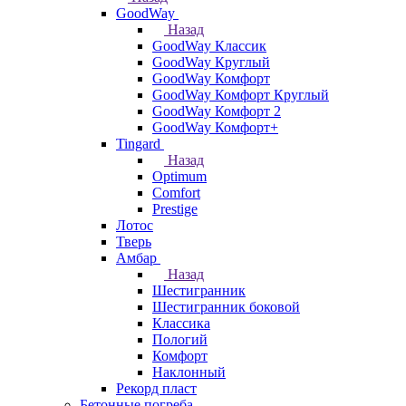
GoodWay
Назад
GoodWay Классик
GoodWay Круглый
GoodWay Комфорт
GoodWay Комфорт Круглый
GoodWay Комфорт 2
GoodWay Комфорт+
Tingard
Назад
Optimum
Comfort
Prestige
Лотос
Тверь
Амбар
Назад
Шестигранник
Шестигранник боковой
Классика
Пологий
Комфорт
Наклонный
Рекорд пласт
Бетонные погреба