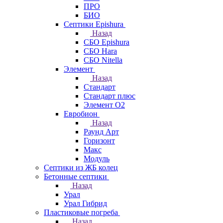
ПРО
БИО
Септики Epishura
Назад
СБО Epishura
СБО Hara
СБО Nitella
Элемент
Назад
Стандарт
Стандарт плюс
Элемент О2
Евробион
Назад
Раунд Арт
Горизонт
Макс
Модуль
Септики из ЖБ колец
Бетонные септики
Назад
Урал
Урал Гибрид
Пластиковые погреба
Назад