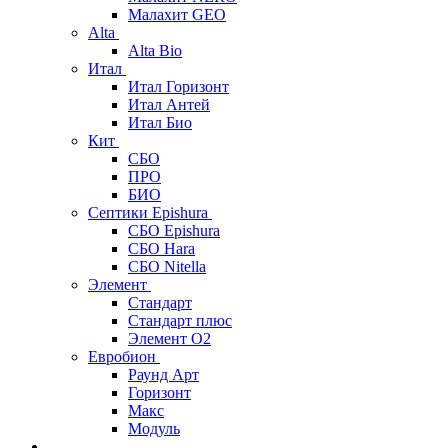
Малахит GEO
Alta
Alta Bio
Итал
Итал Горизонт
Итал Антей
Итал Био
Кит
СБО
ПРО
БИО
Септики Epishura
СБО Epishura
СБО Hara
СБО Nitella
Элемент
Стандарт
Стандарт плюс
Элемент О2
Евробион
Раунд Арт
Горизонт
Макс
Модуль