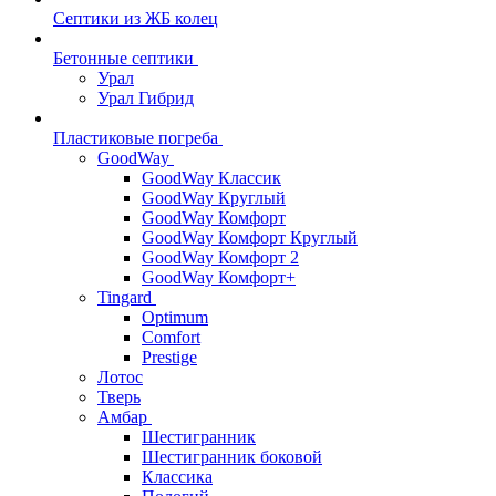
Септики из ЖБ колец
Бетонные септики
Урал
Урал Гибрид
Пластиковые погреба
GoodWay
GoodWay Классик
GoodWay Круглый
GoodWay Комфорт
GoodWay Комфорт Круглый
GoodWay Комфорт 2
GoodWay Комфорт+
Tingard
Optimum
Comfort
Prestige
Лотос
Тверь
Амбар
Шестигранник
Шестигранник боковой
Классика