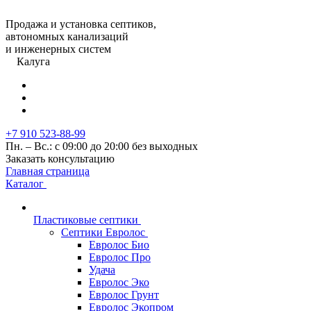
Продажа и установка септиков,
автономных канализаций
и инженерных систем
Калуга
+7 910 523-88-99
Пн. – Вс.: с 09:00 до 20:00 без выходных
Заказать консультацию
Главная страница
Каталог
Пластиковые септики
Септики Евролос
Евролос Био
Евролос Про
Удача
Евролос Эко
Евролос Грунт
Евролос Экопром