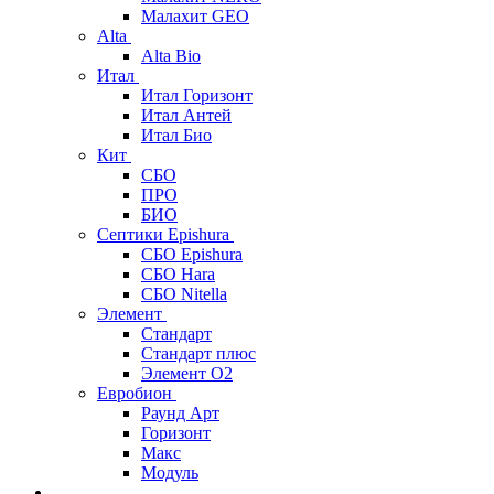
Малахит GEO
Alta
Alta Bio
Итал
Итал Горизонт
Итал Антей
Итал Био
Кит
СБО
ПРО
БИО
Септики Epishura
СБО Epishura
СБО Hara
СБО Nitella
Элемент
Стандарт
Стандарт плюс
Элемент О2
Евробион
Раунд Арт
Горизонт
Макс
Модуль