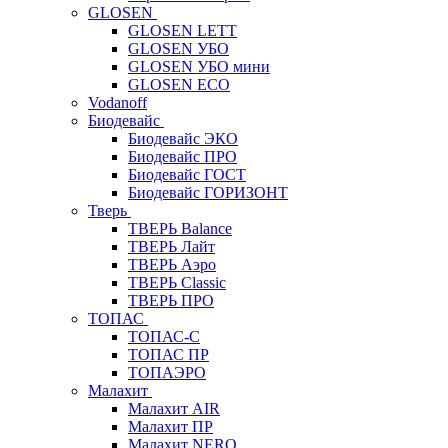
GLOSEN
GLOSEN LETT
GLOSEN УБО
GLOSEN УБО мини
GLOSEN ECO
Vodanoff
Биодевайс
Биодевайс ЭКО
Биодевайс ПРО
Биодевайс ГОСТ
Биодевайс ГОРИЗОНТ
Тверь
ТВЕРЬ Balance
ТВЕРЬ Лайт
ТВЕРЬ Аэро
ТВЕРЬ Classic
ТВЕРЬ ПРО
ТОПАС
ТОПАС-С
ТОПАС ПР
ТОПАЭРО
Малахит
Малахит AIR
Малахит ПР
Малахит NERO